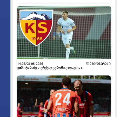
14:05/08-08-2026
ᲚᲔᲒᲘᲝᲜᲔᲠᲔᲑᲘ
ჯიმი ტაბიძე თურქულ გუნდში გადავიდა