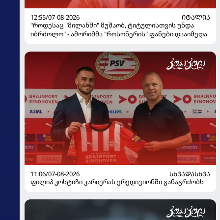
12:55/07-08-2026
ᲘᲢᲐᲚᲘᲐ
"როდესაც "მილანში" მუშაობ, ტიტულისთვის უნდა
იბრძოლო" - ამორიმმა "როსონერის" ფანები დააიმედა
11:06/07-08-2026
ᲡᲮᲕᲐᲓᲐᲡᲮᲕᲐ
ფილიპ კოსტიჩი კარიერას ერედივიონში განაგრძობს