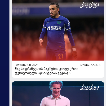
08:50/07-08-2026
ᲡᲐᲤᲠᲐᲜᲒᲔᲗᲘ
პსჟ საფრანგეთის ნაკრების კიდევ ერთი
ფეხბურთელის დამატებას გეგმავს