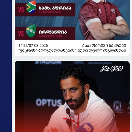
14:52/07-08-2026
ᲐᲡᲐᲙᲝᲑᲠᲘᲕᲘ ᲜᲐᲙᲠᲔᲑᲘ
"უმცროსი ბორჯღალოსნების" ხუთი ლელო ინგლისთან