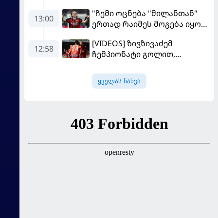
"ჩემი ოცნება "მილანთან"
13:00
ერთად რაიმეს მოგება იყო" -
მოდრიჩმა "როსონერიში"
[VIDEOS] ზივზივაძემ
თავის მისიაზე ისაუბრა
12:58
ჩემპიონატი გოლით,
"ჰაიდენჰაიმმა" კი
გამარჯვებით დაიწყო
ყველას ნახვა