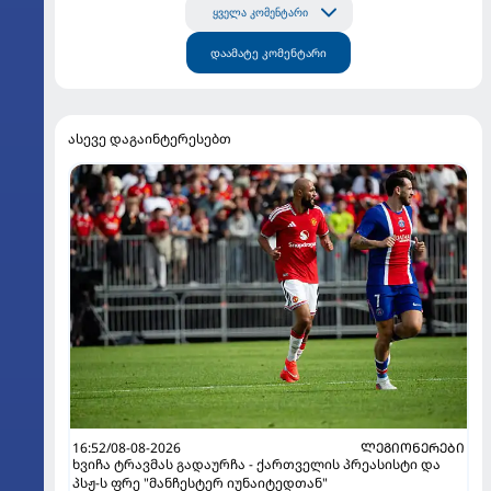
ყველა კომენტარი
დაამატე კომენტარი
ასევე დაგაინტერესებთ
16:52/08-08-2026
ᲚᲔᲒᲘᲝᲜᲔᲠᲔᲑᲘ
ხვიჩა ტრავმას გადაურჩა - ქართველის პრეასისტი და
პსჟ-ს ფრე "მანჩესტერ იუნაიტედთან"