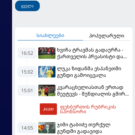
ყველა
სიახლეები
პოპულარული
ხვიჩა ტრავმას გადაურჩა -
16:52
ქართველის პრეასისტი და
პსჟ-ს ფრე "მანჩესტერ
ლუკა ზიდანმა ესპანეთში
იუნაიტედთან"
15:02
გუნდი გამოიცვალა
კვარაცხელიასთან ერთად
15:01
შეუტევს - მუნდიალის გმირი
მალე პსჟ-ს ფეხბურთელი
ფეხბურთის რუბრიკის
გახდება
18:43
სპონსორი
ჯიმი ტაბიძე თურქულ
14:05
გუნდში გადავიდა