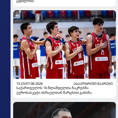
ცდილობს
15:23/07-08-2026
ᲐᲡᲐᲙᲝᲑᲠᲘᲕᲘ ᲜᲐᲙᲠᲔᲑᲘ
საქართველოს 16-წლამდელთა ნაკრებმა
ევრობასკეტი ისრაელთან მარცხით გახსნა