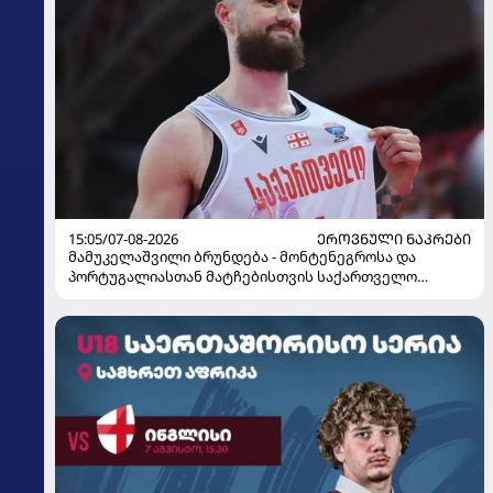
15:05/07-08-2026
ᲔᲠᲝᲕᲜᲣᲚᲘ ᲜᲐᲙᲠᲔᲑᲘ
მამუკელაშვილი ბრუნდება - მონტენეგროსა და
პორტუგალიასთან მატჩებისთვის საქართველო
მზადებას 15 კალათბურთელით იწყებს