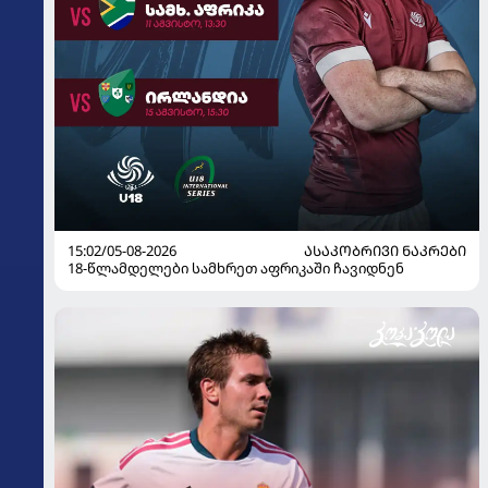
15:02/05-08-2026
ᲐᲡᲐᲙᲝᲑᲠᲘᲕᲘ ᲜᲐᲙᲠᲔᲑᲘ
18-წლამდელები სამხრეთ აფრიკაში ჩავიდნენ