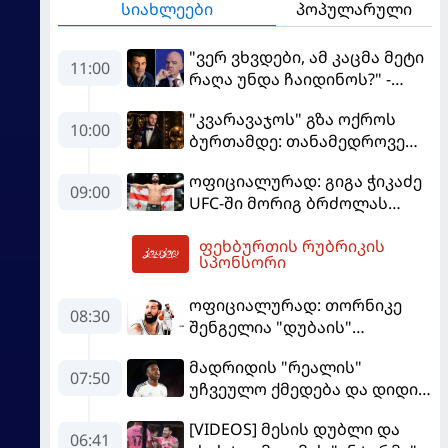
სიახლეები
პოპულარული
"ვერ ვხვდები, ამ კაცმა მეტი
11:00
რაღა უნდა ჩაიდინოს?" -
ფიგუ ინფანტინოს
"კვარავაჯოს" გზა ოქროს
გადადგომას მოითხოვს
10:00
ბურთამდე: თანამედროვე
ქართული ზღაპარი
ოფიციალურად: გიგა ჭიკაძე
09:00
UFC-ში მორიგ ბრძოლას
სექტემბერში გამართავს
ფეხბურთის რუბრიკის
11:17
სპონსორი
ოფიციალურად: თორნიკე
08:30
შენგელია "დუბაის"
კალათბურთელია
მადრიდის "რეალის"
07:50
უჩვეულო ქმედება და დიდი
კომპრომისი - ვინისიუსის
[VIDEOS] მესის დუბლი და
მომავალი გადაწყდა
06:41