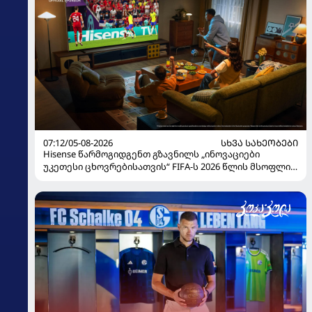
07:12/05-08-2026
ᲡᲮᲕᲐ ᲡᲐᲮᲔᲝᲑᲔᲑᲘ
Hisense წარმოგიდგენთ გზავნილს „ინოვაციები
უკეთესი ცხოვრებისათვის“ FIFA-ს 2026 წლის მსოფლიო
ჩემპიონატზე