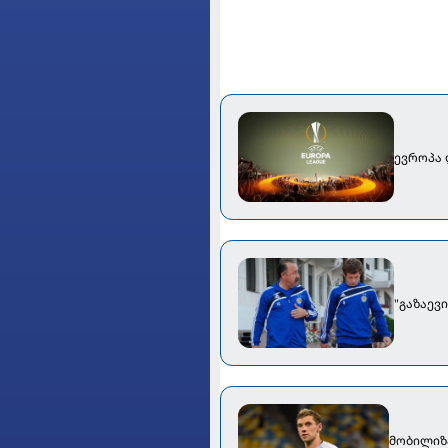
ევროპა 
"გაზაევ
მობილიზ