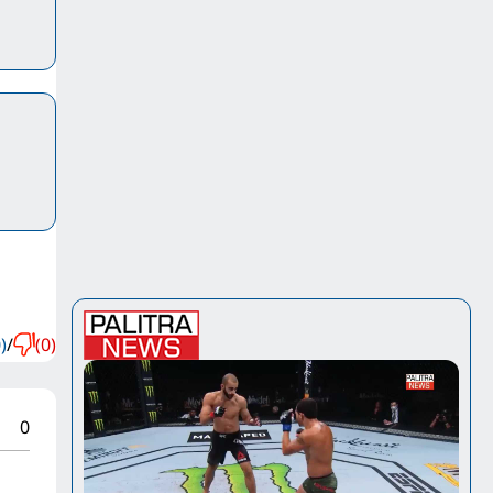
)
/
(0)
0