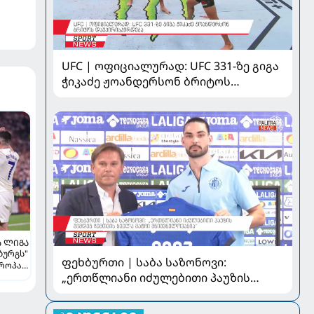
UFC | ოფიციალურად: UFC 331-ზე გიგა
ჭიკაძე ჟოანდერსონ ბრიტოს
დაუპირისპირდება
Ა ᲚᲘᲒᲐ
ბურგს"
ფეხბურთი | საბა საზონოვი:
ვროპა
„ერთწლიანი იძულებითი პაუზის
შემდეგ ჩემთვის ყველა მატჩი
მნიშვნელოვანია“