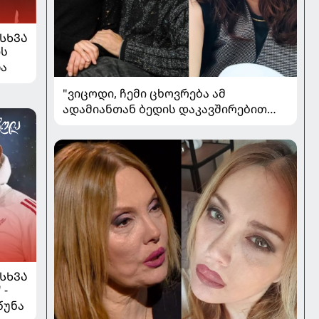
ᲡᲮᲕᲐ
ის
ლა
"ვიცოდი, ჩემი ცხოვრება ამ
ადამიანთან ბედის დაკავშირებით
რადიკალურად შეიცვლებოდა" - ნინო
ჟვანია დატო ევგენიძესთან
ქორწინებასა და ოჯახზე
ᲡᲮᲕᲐ
 -
წუნა