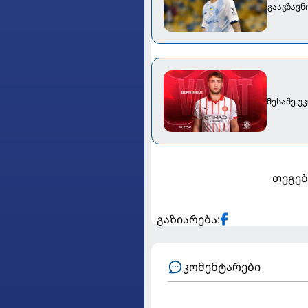
გააგზავნ
მესამე უ
თეგებ
გაზიარება:
კომენტარები