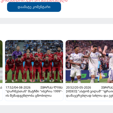
კომენტარი ჯერ არ გაკეთებულა
დაამატე კომენტარი
ᲒᲐ
17:52/04-08-2026
ᲔᲕᲠᲝᲞᲐ ᲚᲘᲒᲐ
20:52/20-05-2026
ᲔᲕᲠᲝᲞ
"ლარნესთან" მატჩში "იბერია 1999"-
[VIDEO] "ასტონ ვილამ" "ფრაი
ის შემადგენლობა ცნობილია
დამაჯერებლად სძლია და ე
ი
ლიგა მოიგო