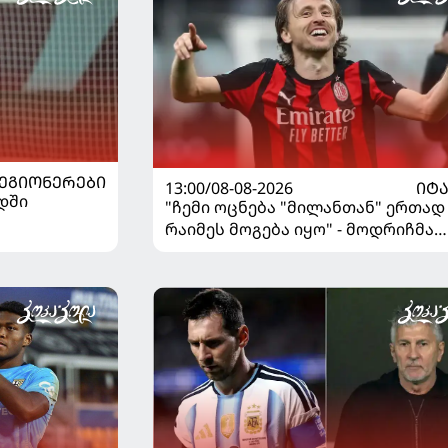
ᲔᲒᲘᲝᲜᲔᲠᲔᲑᲘ
13:00/08-08-2026
ᲘᲢ
დში
"ჩემი ოცნება "მილანთან" ერთად
რაიმეს მოგება იყო" - მოდრიჩმა
"როსონერიში" თავის მისიაზე
ისაუბრა