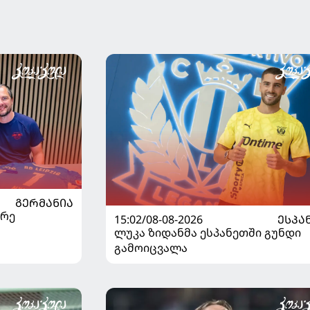
ᲒᲔᲠᲛᲐᲜᲘᲐ
არე
15:02/08-08-2026
ᲔᲡᲞᲐ
ლუკა ზიდანმა ესპანეთში გუნდი
გამოიცვალა