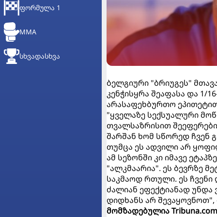
ᲤᲝᲠᲛᲣᲚᲐ 1
MMA
ᲡᲮᲕᲐᲓᲐᲡᲮᲕᲐ
ბელგიური "ბრიუგეს" მთავ
კენჭისყრა შეაფასა და 1/1
არასაფეხბურთო ეპითეტით
"ყველაზე სექსუალური მოწი
თვალსაზრისით შეეფერებია
შარშან ხომ სწორედ ჩვენ 
თუმცა ეს ადვილი არ ყოფი
ამ სეზონში კი იმავე ეტაპ
"ალკმაარია". ეს ბევრზე მ
საკმაოდ რთული. ეს ჩვენი 
ძალიან ეფექტიანად უნდა
დიდხანს არ შევაყოვნოთ", 
მომზადებულია Tribuna.com