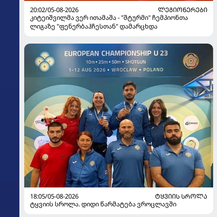
20:02/05-08-2026
ᲚᲔᲒᲘᲝᲜᲔᲠᲔᲑᲘ
კიტეიშვილმა ვერ ითამაშა - "შტურმი" ჩემპიონთა
ლიგაზე "ფენერბაჰჩესთან" დამარცხდა
18:05/05-08-2026
ᲢᲧᲕᲘᲘᲡ ᲡᲠᲝᲚᲐ
ტყვიის სროლა. დიდი წარმატება ვროცლავში