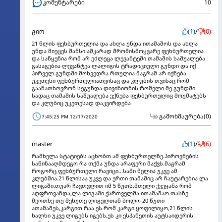
კომენტარები
10
გიო
(1)
/
(0)
21 წლის ფეხბურთელია და ახლა უნდა ითამაშოს და ახლა
უნდა მიეცეს შანსი აშკარად შრომისმოყვარე ფეხბურთელია
და საწყენია რომ არ ეძლეცა ლევანტეში თამაშის საშუალება
გასაგებია ლევანტეა ლალიგის ტრადიციული გუნდი და იქ
პირველ გუნდში მოხვედრა რთულია მაგრამ არ იქნება
უკეთესი ფეხბურთელიათვისაც და კლუბის თვისაც რომ
გაანათხოვრონ სეგუნდა დივიზიონის რომელი მე გუნდში
სადაც თამაშის საშუალება ექნება ფეხბურთელიც მოუმატებს
და კლუბიც უკეთესად დაკვირდება
გამოხმაურება
(0)
7:45:25 PM 12/17/2020
master
(1)
/
(6)
რამხელა სტატიებს აცხობთ ამ ფეხბურთელზე.პიროვნების
საწინააღმდეგო რა თქმა უნდა არაფერი მაქვს.მაგრამ
როგორც ფეხბურთელი რავიცი...სამი წელია უკვე ამ
კლუბშია.21 წლისაა უკვე და ერთი თამაშიც არ ჩაუტარებია ლა
ლიგაში.თუარ ჩავთვლით იმ 5 წუთს,მთელი ქვეყანა რომ
აღფრთვანდა,ლა ლიგაში ქართველმა ითამაშაო.თასზე
მეოთხე თუ მეხუთე ლიგელთან ბოლო 20 წუთი
ათამაშეს,კარგით რაა.ეს რომ კარგი ყოფილიყო,21 წლის
ხალხი უკვე ლიგებს იგებს,ეს კი ესპანეთის აუტსაიდერის