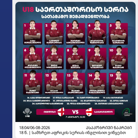
18:04/06-08-2026
ᲐᲡᲐᲙᲝᲑᲠᲘᲕᲘ ᲜᲐᲙᲠᲔᲑᲘ
18 წ. | სამხრეთ აფრიკის სერიას ინგლისით ვიწყებთ