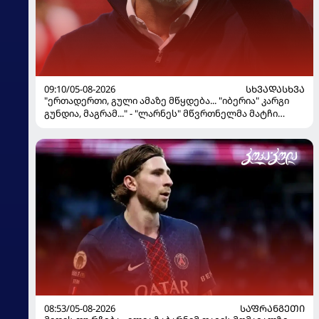
09:10/05-08-2026
ᲡᲮᲕᲐᲓᲐᲡᲮᲕᲐ
"ერთადერთი, გული ამაზე მწყდება... "იბერია" კარგი
გუნდია, მაგრამ..." - "ლარნეს" მწვრთნელმა მატჩი
შეაფასა და თბილისში თავდაჯერებული გუნდი
მოჰყავს
08:53/05-08-2026
ᲡᲐᲤᲠᲐᲜᲒᲔᲗᲘ