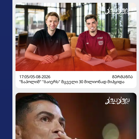
17:05/05-08-2026
ᲒᲔᲠᲛᲐᲜᲘᲐ
"ნაპოლიმ" "ბაიერს" მცველი 30 მილიონად მიჰყიდა