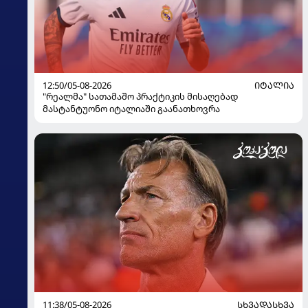
12:50/05-08-2026
ᲘᲢᲐᲚᲘᲐ
"რეალმა" სათამაშო პრაქტიკის მისაღებად
მასტანტუონო იტალიაში გაანათხოვრა
11:38/05-08-2026
ᲡᲮᲕᲐᲓᲐᲡᲮᲕᲐ