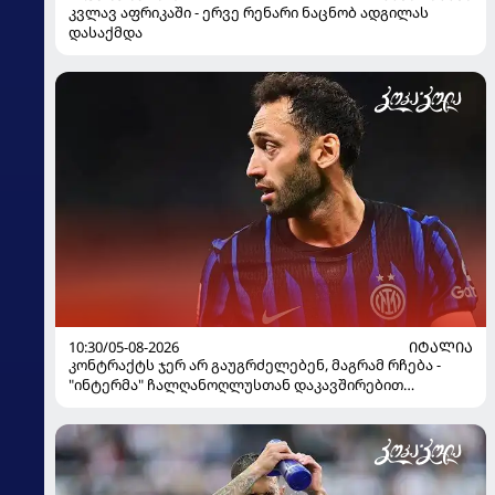
კვლავ აფრიკაში - ერვე რენარი ნაცნობ ადგილას
დასაქმდა
10:30/05-08-2026
ᲘᲢᲐᲚᲘᲐ
კონტრაქტს ჯერ არ გაუგრძელებენ, მაგრამ რჩება -
"ინტერმა" ჩალღანოღლუსთან დაკავშირებით
გადაწყვეტილება მიიღო