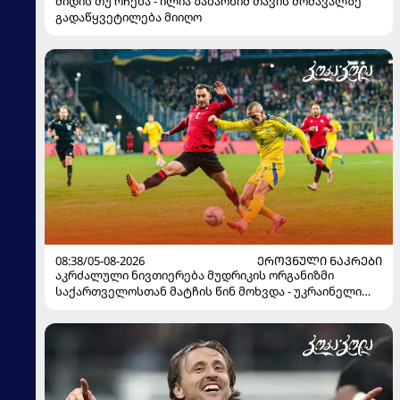
მიდის თუ რჩება - ილია ზაბარნიმ თავის მომავალზე
გადაწყვეტილება მიიღო
08:38/05-08-2026
ᲔᲠᲝᲕᲜᲣᲚᲘ ᲜᲐᲙᲠᲔᲑᲘ
აკრძალული ნივთიერება მუდრიკის ორგანიზმი
საქართველოსთან მატჩის წინ მოხვდა - უკრაინელი
ჟურნალისტი ფეხბურთელის დისკვალიფიკაციაზე
ინფორმაციას ავრცელებს