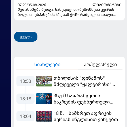
07:29/05-08-2026
ᲚᲔᲒᲘᲝᲜᲔᲠᲔᲑᲘ
შეთანხმება შედგა, სამედიცინო შემოწმება კვირის
ბოლოს - ესპანურმა პრესამ ქოჩორაშვილის ახალი
გუნდი დაასახელა
ყველა
სიახლეები
პოპულარული
თბილისის "დინამოს"
18:53
მძლეველი "ჟალგირისი"
სახლში "ჰაიდუკთან"
პსჟ-მ საფრანგეთის
განადგურდა
18:18
ნაკრების ფეხბურთელი
დაიმატა
18 წ. | სამხრეთ აფრიკის
18:04
სერიას ინგლისით ვიწყებთ