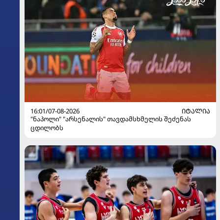
16:01/07-08-2026
ᲘᲢᲐᲚᲘᲐ
"ნაპოლი" "არსენალის" თავდამსხმელის შეძენას
ცდილობს