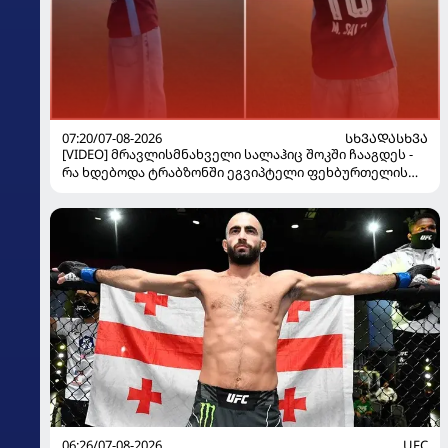
07:20/07-08-2026
ᲡᲮᲕᲐᲓᲐᲡᲮᲕᲐ
[VIDEO] მრავლისმნახველი სალაჰიც შოკში ჩააგდეს -
რა ხდებოდა ტრაბზონში ეგვიპტელი ფეხბურთელის
წარდგენისას
06:26/07-08-2026
UFC