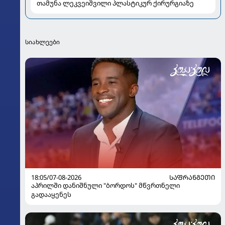
თამუნა ლეკვეიშვილი პლასტიკურ ქირურგიაზე
სიახლეები
18:05/07-08-2026
ᲡᲐᲤᲠᲐᲜᲒᲔᲗᲘ
აპრილში დანიშნული "ბორდოს" მწვრთნელი
გადააყენეს