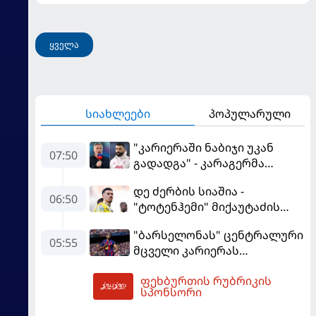
ყველა
სიახლეები
პოპულარული
"კარიერაში ნაბიჯი უკან
07:50
გადადგა" - კარაგერმა
სალაჰს არჩევანი დაუწუნა
დე ძერბის სიაშია -
06:50
"ტოტენჰემი" მიქაუტაძის
შეძენას განიხილავს
"ბარსელონას" ცენტრალური
05:55
მცველი კარიერას
"ლივერპულში"
ფეხბურთის რუბრიკის
გააგრძელებს
08:41
სპონსორი