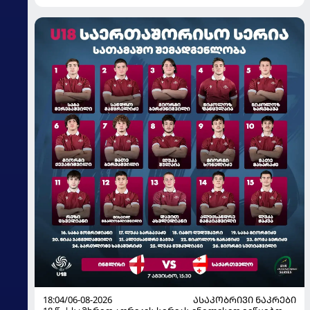
18:04/06-08-2026
ᲐᲡᲐᲙᲝᲑᲠᲘᲕᲘ ᲜᲐᲙᲠᲔᲑᲘ