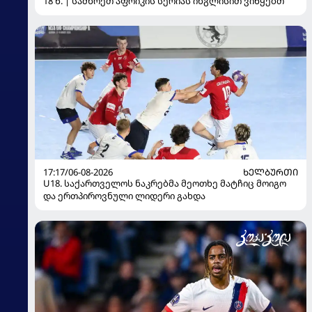
18 წ. | სამხრეთ აფრიკის სერიას ინგლისით ვიწყებთ
17:17/06-08-2026
ᲮᲔᲚᲑᲣᲠᲗᲘ
U18. საქართველოს ნაკრებმა მეოთხე მატჩიც მოიგო
და ერთპიროვნული ლიდერი გახდა