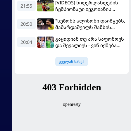
[VIDEOS] ნიდერლანდების
21:55
ჩემპიონატი იეგოიანის
გოლით გაიხსნა - ის მატჩის
"სეზონს ალისონი დაიწყებს,
MVP გახდა
20:50
მამარდაშვილს შანსის
გამოსაყენებლად
გაყიდიან თუ არა საფონოვს
მოთმინება სჭირდება,
20:04
და შევალიეს - ვინ იქნება
რომელსაც 100%-ით
პსჟ-ს ძირითადი მეკარე?
მიიღებს" - განაცხადა
"ლივერპულის" ყოფილმა
ყველას ნახვა
მეკარემ