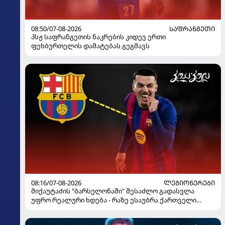
08:50/07-08-2026
ᲡᲐᲤᲠᲐᲜᲒᲔᲗᲘ
პსჟ საფრანგეთის ნაკრების კიდევ ერთი
ფეხბურთელის დამატებას გეგმავს
08:16/07-08-2026
ᲚᲔᲒᲘᲝᲜᲔᲠᲔᲑᲘ
მიქაუტაძის "ბარსელონაში" შესაძლო გადასვლა
უფრო რეალური ხდება - რაზე ესაუბრა ქართველი
კატალონიელთა მთავარ მწვრთნელს