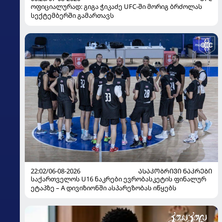
ოფიციალურად: გიგა ჭიკაძე UFC-ში მორიგ ბრძოლას
სექტემბერში გამართავს
22:02/06-08-2026
ᲐᲡᲐᲙᲝᲑᲠᲘᲕᲘ ᲜᲐᲙᲠᲔᲑᲘ
საქართველოს U16 ნაკრები ევრობასკეტის ფინალურ
ეტაპზე – A დივიზიონში ასპარეზობას იწყებს