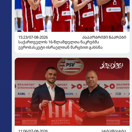
15:23/07-08-2026
ᲐᲡᲐᲙᲝᲑᲠᲘᲕᲘ ᲜᲐᲙᲠᲔᲑᲘ
საქართველოს 16-წლამდელთა ნაკრებმა
ევრობასკეტი ისრაელთან მარცხით გახსნა
11:06/07-08-2026
ᲡᲮᲕᲐᲓᲐᲡᲮᲕᲐ