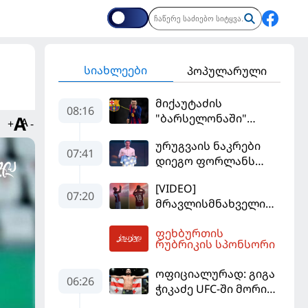
სიახლეები
პოპულარული
მიქაუტაძის
08:16
"ბარსელონაში"
+
-
შესაძლო გადასვლა
ურუგვაის ნაკრები
უფრო რეალური
07:41
დიეგო ფორლანს
ხდება - რაზე ესაუბრა
ჩააბარეს
ქართველი
[VIDEO]
კატალონიელთა
07:20
მრავლისმნახველი
მთავარ მწვრთნელს
სალაჰიც შოკში
ფეხბურთის
ჩააგდეს - რა
08:44
რუბრიკის სპონსორი
ხდებოდა ტრაბზონში
ეგვიპტელი
ოფიციალურად: გიგა
ფეხბურთელის
06:26
ჭიკაძე UFC-ში მორიგ
წარდგენისას
ბრძოლას