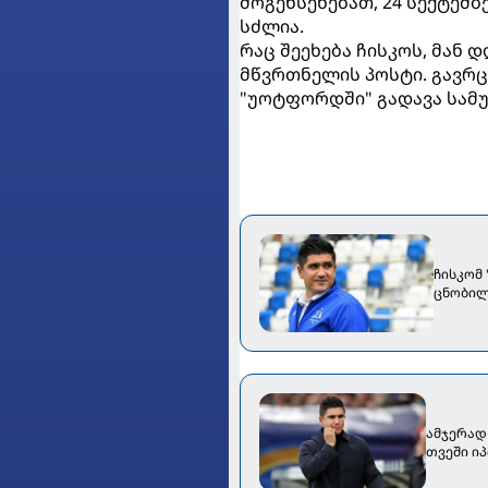
მოგეხსენებათ, 24 სექტემბ
სძლია.
რაც შეეხება ჩისკოს, მან 
მწვრთნელის პოსტი. გავრც
"უოტფორდში" გადავა სამ
ჩისკომ
ცნობილ
ამჯერად
თვეში ი