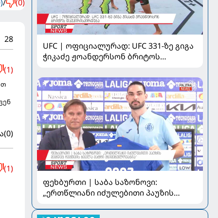
)
/
(0)
28
UFC | ოფიციალურად: UFC 331-ზე გიგა
ჭიკაძე ჟოანდერსონ ბრიტოს
დაუპირისპირდება
(1)
ვთ
ვენ
ა
(0)
(1)
ფეხბურთი | საბა საზონოვი:
„ერთწლიანი იძულებითი პაუზის
შემდეგ ჩემთვის ყველა მატჩი
მნიშვნელოვანია“