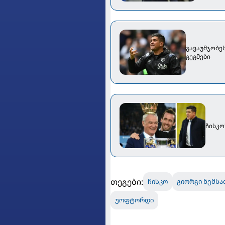
გავაუმჯობეს
გეგმები
ჩისკო
თეგები:
ჩისკო
გიორგი ნემსა
უოფტორდი