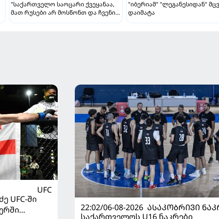
"საქართველო საოცარი ქვეყანაა,
"იბერიამ" "ლეგანესიდან" მც
მათ რუსები არ მოსწონთ და ჩვენი
დაიმატა
მსგავსი მენტალიტეტი აქვთ" -
ინტერვიუ "გაგრას" უკრაინელ
ფორვარდთან
UFC
ე UFC-ში
22:02/06-08-2026
ᲐᲡᲐᲙᲝᲑᲠᲘᲕᲘ ᲜᲐᲙ
ერში
საქართველოს U16 ნაკრები