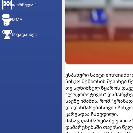
ᲤᲝᲠᲛᲣᲚᲐ 1
MMA
ᲡᲮᲕᲐᲓᲐᲡᲮᲕᲐ
ესპანური საიტი entrenado
ჩისკო მუნიოსის შესახებ წ
თუ აღნიშნულ წყაროს დავუ
"ლოკომოტივის" დამარცხებ
საქმე იმაშია, რომ "გრანა
და დახმარებისთვის ჩისკ
კარგადაა ჩახედილი.
მასაც დახმარებაზე უარი 
დამარცხებაში თავისი წვლ