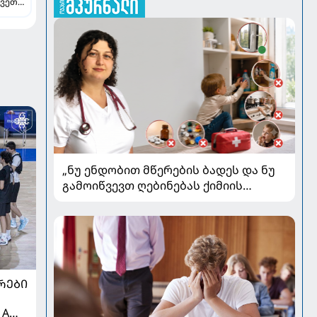
ვეთა -
ავს
„ნუ ენდობით მწერების ბადეს და ნუ
გამოიწვევთ ღებინებას ქიმიის
გადაყლაპვისას“ - როგორ ვიხსნათ
ბავშვი კრიტიკულ სიტუაციაში,
პედიატრ სალომე ახვლედიანის
რჩევები
ᲠᲔᲑᲘ
 A