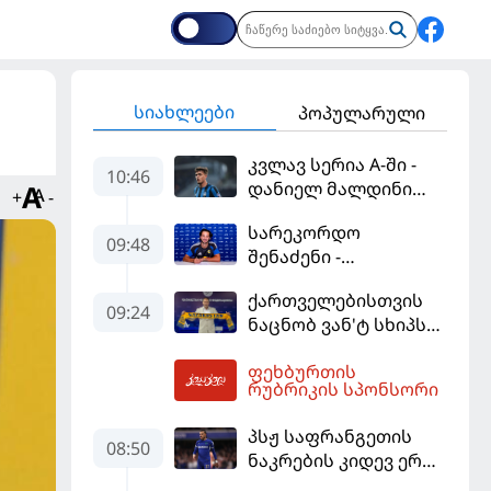
სიახლეები
პოპულარული
კვლავ სერია A-ში -
10:46
დანიელ მალდინი
+
-
"კალიარის"
სარეკორდო
ღირსებას დაიცავს
09:48
შენაძენი -
ტრაფორდი პრემიერ
ქართველებისთვის
ლიგის მორიგ გუნდში
09:24
ნაცნობ ვან'ტ სხიპს
გადავიდა
ყაზახეთის ნაკრები
ფეხბურთის
ჩააბარეს
10:48
რუბრიკის სპონსორი
პსჟ საფრანგეთის
08:50
ნაკრების კიდევ ერთი
ფეხბურთელის