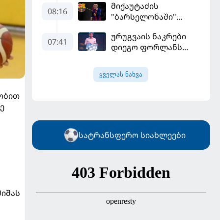
მიქაუტაძის
დამატებას გეგმავს
08:16
"ბარსელონაში"
შესაძლო გადასვლა
ურუგვაის ნაკრები
უფრო რეალური
07:41
დიეგო ფორლანს
ხდება - რაზე ესაუბრა
ჩააბარეს
ქართველი
კატალონიელთა
ყველას ნახვა
მთავარ მწვრთნელს
ობით
ე
სატრანსფერო სიახლეები
მიშას