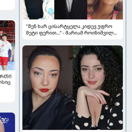
"შენ ხარ ცისარტყელა კიდევ უფრო
მეტი ფერით...“ - მარიამ როინიშვილის
ქალიშვილი იუბილარია
ᲣᲠᲗᲘ
ოსიც