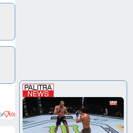
)
/
(0)