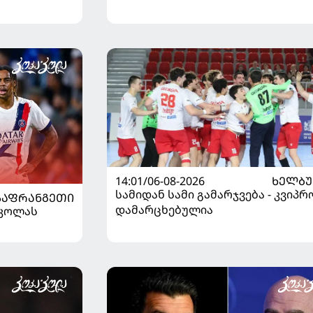
14:01/06-08-2026
ᲮᲔᲚᲑ
სამიდან სამი გამარჯვება - კვიპრ
ᲡᲐᲤᲠᲐᲜᲒᲔᲗᲘ
დამარცხებულია
რკოლას