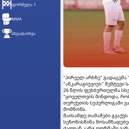
ᲤᲝᲠᲛᲣᲚᲐ 1
MMA
ᲡᲮᲕᲐᲓᲐᲡᲮᲕᲐ
"პირველ არხზე" გადაცემა
"ანკარაგიუჯიუს" შემტევი 
26 წლის ფეხბურთელმა სხვ
"ყოველთვის მინდოდა, რომ 
თურქეთის სუპერლიგაში ვა
მომწონს.
მაისამდე თამაშები გვაქვს
სეზონისწინა მოსამზადებელ
ძალიან კარგ ფორმაში ვარ.