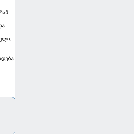
რამ
და
ელი.
რდება