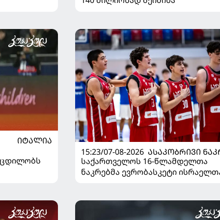
ᲘᲢᲐᲚᲘᲐ
15:23/07-08-2026
ᲐᲡᲐᲙᲝᲑᲠᲘᲕᲘ ᲜᲐᲙ
ს ცდილობს
საქართველოს 16-წლამდელთა
ნაკრებმა ევრობასკეტი ისრაელთ
მარცხით გახსნა