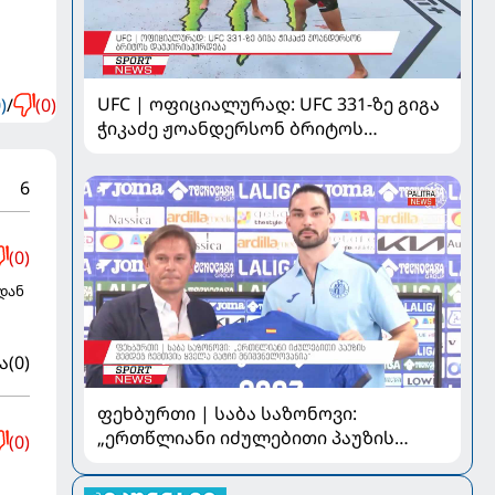
UFC | ოფიციალურად: UFC 331-ზე გიგა
)
/
(0)
ჭიკაძე ჟოანდერსონ ბრიტოს
დაუპირისპირდება
6
(0)
იდან
ა
(0)
ფეხბურთი | საბა საზონოვი:
„ერთწლიანი იძულებითი პაუზის
(0)
შემდეგ ჩემთვის ყველა მატჩი
მნიშვნელოვანია“