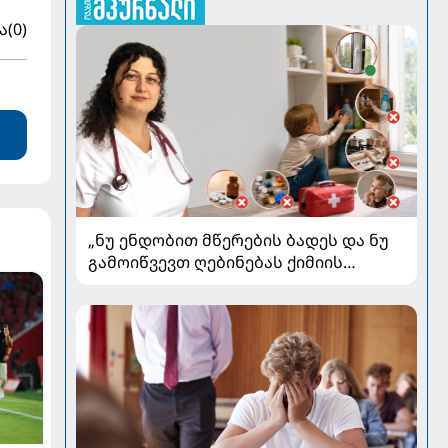
ა
(0)
„ნუ ენდობით მწერების ბადეს და ნუ
გამოიწვევთ ღებინებას ქიმიის
გადაყლაპვისას“ - როგორ ვიხსნათ
ბავშვი კრიტიკულ სიტუაციაში,
პედიატრ სალომე ახვლედიანის
რჩევები