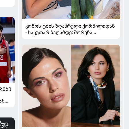
კომოს ტბის ზღაპრული ქორწილიდან
- საკუთარ ბაღამდე: შორენა
ბეგაშვილი ახალი ფოტოები
ᲠᲔᲑᲘ
ან