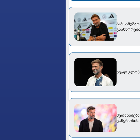
"ამ სამუშა
გაასწორებთ.
ხვალ კლოპს
შეთანხმება
გაწვრთნის