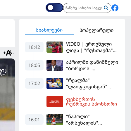
სიახლეები
პოპულარული
VIDEO | ეროვნული
18:42
ლიგა | "რუსთავმა"
+
-
უკეთ ითამაშა და
აპრილში დანიშნული
დამსახურებულად
18:05
"ბორდოს"
მოიგო, "ტორპედომ"
მწვრთნელი
გვიან გაიღვიძა...
"რეალმა"
გადააყენეს
17:02
"ლაიფციგისგან"
შემტევი 140
ფეხბურთის
მილიონად შეიძინა
19:12
რუბრიკის სპონსორი
"ნაპოლი"
16:01
"არსენალის"
თავდამსხმელის