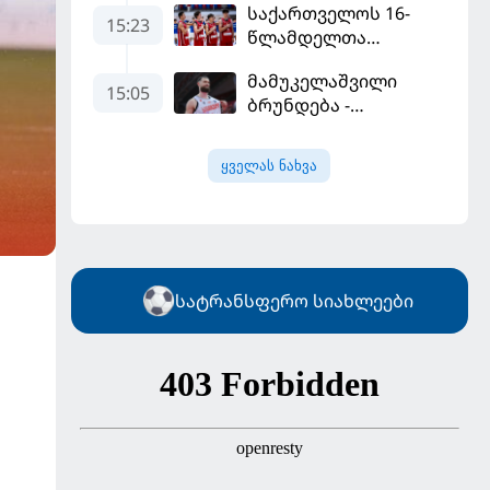
საქართველოს 16-
შეძენას ცდილობს
15:23
წლამდელთა
ნაკრებმა
მამუკელაშვილი
ევრობასკეტი
15:05
ბრუნდება -
ისრაელთან მარცხით
მონტენეგროსა და
გახსნა
პორტუგალიასთან
ყველას ნახვა
მატჩებისთვის
საქართველო
მზადებას 15
კალათბურთელით
იწყებს
სატრანსფერო სიახლეები