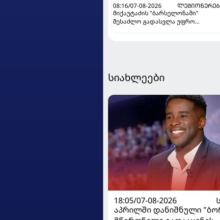
08:16/07-08-2026
ᲚᲔᲒᲘᲝᲜᲔᲠᲔᲑ
მიქაუტაძის "ბარსელონაში"
შესაძლო გადასვლა უფრო
რეალური ხდება - რაზე ესაუბრა
ქართველი კატალონიელთა
მთავარ მწვრთნელს
სიახლეები
18:05/07-08-2026
აპრილში დანიშნული "ბ