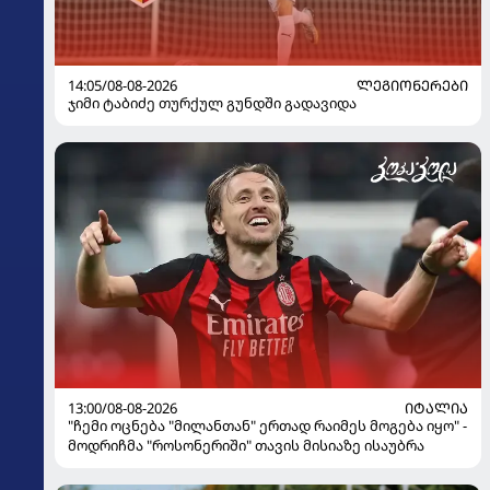
14:05/08-08-2026
ᲚᲔᲒᲘᲝᲜᲔᲠᲔᲑᲘ
ჯიმი ტაბიძე თურქულ გუნდში გადავიდა
13:00/08-08-2026
ᲘᲢᲐᲚᲘᲐ
"ჩემი ოცნება "მილანთან" ერთად რაიმეს მოგება იყო" -
მოდრიჩმა "როსონერიში" თავის მისიაზე ისაუბრა