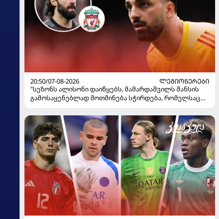
20:50/07-08-2026
ᲚᲔᲒᲘᲝᲜᲔᲠᲔᲑᲘ
"სეზონს ალისონი დაიწყებს, მამარდაშვილს შანსის
გამოსაყენებლად მოთმინება სჭირდება, რომელსაც
100%-ით მიიღებს" - განაცხადა "ლივერპულის"
ყოფილმა მეკარემ