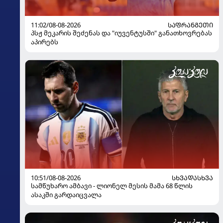
11:02/08-08-2026
ᲡᲐᲤᲠᲐᲜᲒᲔᲗᲘ
პსჟ მეკარის შეძენას და "იუვენტუსში" განათხოვრებას
აპირებს
10:51/08-08-2026
ᲡᲮᲕᲐᲓᲐᲡᲮᲕᲐ
სამწუხარო ამბავი - ლიონელ მესის მამა 68 წლის
ასაკში გარდაიცვალა