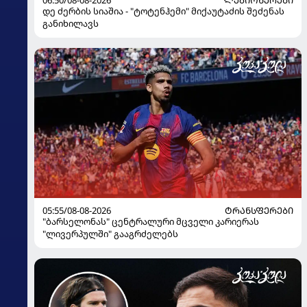
დე ძერბის სიაშია - "ტოტენჰემი" მიქაუტაძის შეძენას
განიხილავს
05:55/08-08-2026
ᲢᲠᲐᲜᲡᲤᲔᲠᲔᲑᲘ
"ბარსელონას" ცენტრალური მცველი კარიერას
"ლივერპულში" გააგრძელებს