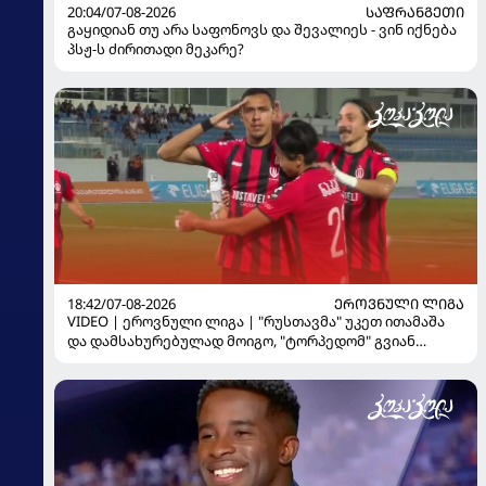
20:04/07-08-2026
ᲡᲐᲤᲠᲐᲜᲒᲔᲗᲘ
გაყიდიან თუ არა საფონოვს და შევალიეს - ვინ იქნება
პსჟ-ს ძირითადი მეკარე?
18:42/07-08-2026
ᲔᲠᲝᲕᲜᲣᲚᲘ ᲚᲘᲒᲐ
VIDEO | ეროვნული ლიგა | "რუსთავმა" უკეთ ითამაშა
და დამსახურებულად მოიგო, "ტორპედომ" გვიან
გაიღვიძა...