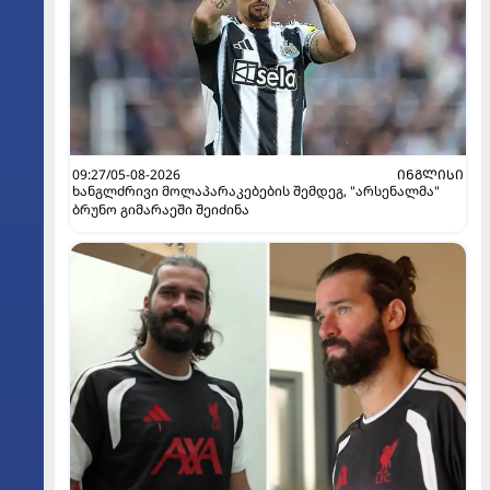
09:27/05-08-2026
ᲘᲜᲒᲚᲘᲡᲘ
ხანგლძრივი მოლაპარაკებების შემდეგ, "არსენალმა"
ბრუნო გიმარაეში შეიძინა