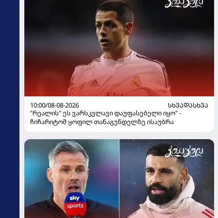
10:00/08-08-2026
ᲡᲮᲕᲐᲓᲐᲡᲮᲕᲐ
"რეალის" ეს ვარსკვლავი დაუფასებელი იყო" -
ჩიჩარიტომ ყოფილ თანაგუნდელზე ისაუბრა