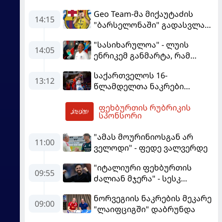
Geo Team-მა მიქაუტაძის
14:15
"ბარსელონაში" გადასვლაზე
გავრცელებულ
"სასიხარულოა" - ლუის
ინფორმაციაზე განმარტება
14:05
ენრიკემ განმარტა, რამ
გააკეთა
გაახარა "მანჩესტერ
საქართველოს 16-
იუნაიტედთან" ნამატჩევს
13:12
წლამდელთა ნაკრები
ევრობასკეტზე ესპანეთთან
ფეხბურთის რუბრიკის
დამარცხდა
15:11
სპონსორი
"ამას მოურინიოსგან არ
11:00
ველოდი" - ფედე ვალვერდე
"იტალიური ფეხბურთის
09:55
ძალიან მჯერა" - სესკ
ფაბრეგასი
ნორვეგიის ნაკრების მეკარე
09:00
"ლაიფციგში" დაბრუნდა