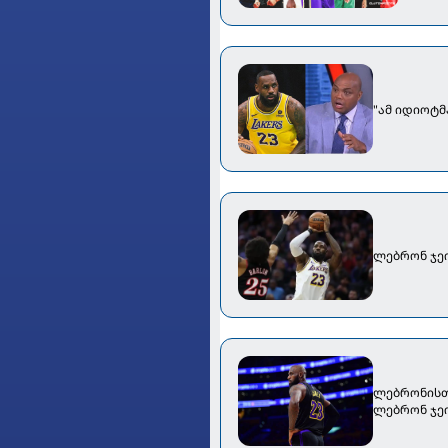
"ამ იდიოტმ
ლებრონ ჯე
ლებრონისთვ
ლებრონ ჯეი