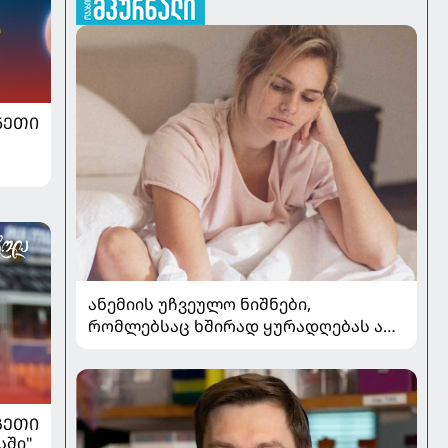
ᲜᲔᲗᲘ
ანემიის უჩვეულო ნიშნები,
რომლებსაც ხშირად ყურადღებას არ
აქცევენ
ᲒᲔᲗᲘ
სში"