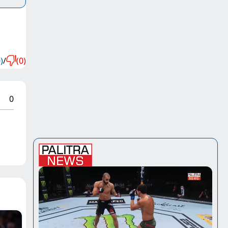
)
/
(0)
0