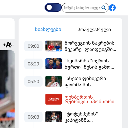
სიახლეები
პოპულარული
ნორვეგიის ნაკრების
+
-
09:00
მეკარე "ლაიფციგში"
დაბრუნდა
"ნეიმარმა "ოქროს
08:29
ბურთი" მესის გამო
ვერ მოიგო" -
"ასეთი ფიზიკური
ბრაზილიელის
06:50
ფორმა მის
ყოფილი აგენტი
სტანდარტებს არ
ფეხბურთის
შეეფერება" -
09:17
რუბრიკის სპონსორი
მოურინიომ "რეალის"
ახალწვეული
"ტოტენჰემის"
გააკრიტიკა
06:03
კაპიტანმა
"არსენალში"