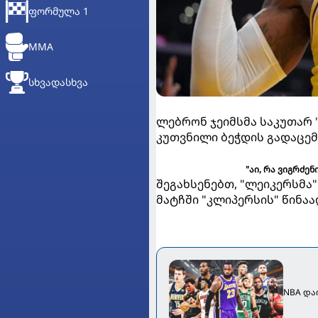
ᲤᲝᲠᲛᲣᲚᲐ 1
MMA
ᲡᲮᲕᲐᲓᲐᲡᲮᲕᲐ
ლებრონ ჯეიმსმა საკუთარ
კუთვნილი ბეჭდის გადაცემ
"აი, რა ვიგრძენ
შეგახსენებთ, "ლეიკერსმა
მატჩში "კლიპერსის" წინაა
NBA დაი