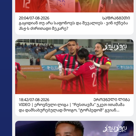
20:04/07-08-2026
ᲡᲐᲤᲠᲐᲜᲒᲔᲗᲘ
გაყიდიან თუ არა საფონოვს და შევალიეს - ვინ იქნება
პსჟ-ს ძირითადი მეკარე?
18:42/07-08-2026
ᲔᲠᲝᲕᲜᲣᲚᲘ ᲚᲘᲒᲐ
VIDEO | ეროვნული ლიგა | "რუსთავმა" უკეთ ითამაშა
და დამსახურებულად მოიგო, "ტორპედომ" გვიან
გაიღვიძა...