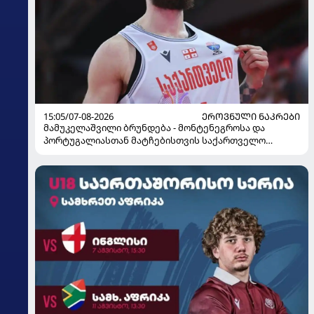
15:05/07-08-2026
ᲔᲠᲝᲕᲜᲣᲚᲘ ᲜᲐᲙᲠᲔᲑᲘ
მამუკელაშვილი ბრუნდება - მონტენეგროსა და
პორტუგალიასთან მატჩებისთვის საქართველო
მზადებას 15 კალათბურთელით იწყებს