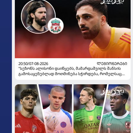
20:50/07-08-2026
ᲚᲔᲒᲘᲝᲜᲔᲠᲔᲑᲘ
"სეზონს ალისონი დაიწყებს, მამარდაშვილს შანსის
გამოსაყენებლად მოთმინება სჭირდება, რომელსაც
100%-ით მიიღებს" - განაცხადა "ლივერპულის"
ყოფილმა მეკარემ