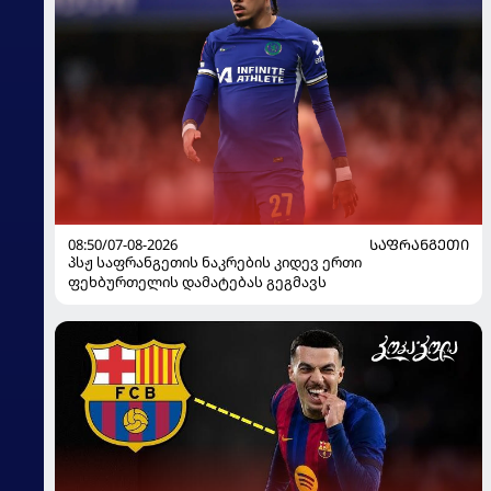
08:50/07-08-2026
ᲡᲐᲤᲠᲐᲜᲒᲔᲗᲘ
პსჟ საფრანგეთის ნაკრების კიდევ ერთი
ფეხბურთელის დამატებას გეგმავს