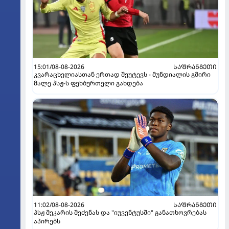
15:01/08-08-2026
ᲡᲐᲤᲠᲐᲜᲒᲔᲗᲘ
კვარაცხელიასთან ერთად შეუტევს - მუნდიალის გმირი
მალე პსჟ-ს ფეხბურთელი გახდება
11:02/08-08-2026
ᲡᲐᲤᲠᲐᲜᲒᲔᲗᲘ
პსჟ მეკარის შეძენას და "იუვენტუსში" განათხოვრებას
აპირებს