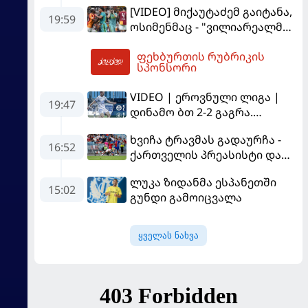
[VIDEO] მიქაუტაძემ გაიტანა,
19:59
ოსიმენმაც - "ვილიარეალმა"
სტამბოლში
ფეხბურთის რუბრიკის
"გალათასარაის" მოუგო
02:13
სპონსორი
VIDEO | ეროვნული ლიგა |
19:47
დინამო ბთ 2-2 გაგრა.
გამოსყიდული "დანაშაული"
ხვიჩა ტრავმას გადაურჩა -
16:52
ქართველის პრეასისტი და
პსჟ-ს ფრე "მანჩესტერ
ლუკა ზიდანმა ესპანეთში
იუნაიტედთან"
15:02
გუნდი გამოიცვალა
ყველას ნახვა