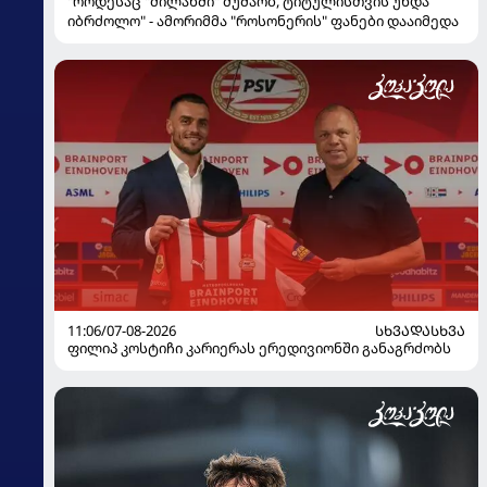
"როდესაც "მილანში" მუშაობ, ტიტულისთვის უნდა
იბრძოლო" - ამორიმმა "როსონერის" ფანები დააიმედა
11:06/07-08-2026
ᲡᲮᲕᲐᲓᲐᲡᲮᲕᲐ
ფილიპ კოსტიჩი კარიერას ერედივიონში განაგრძობს