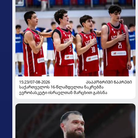
15:23/07-08-2026
ᲐᲡᲐᲙᲝᲑᲠᲘᲕᲘ ᲜᲐᲙᲠᲔᲑᲘ
საქართველოს 16-წლამდელთა ნაკრებმა
ევრობასკეტი ისრაელთან მარცხით გახსნა