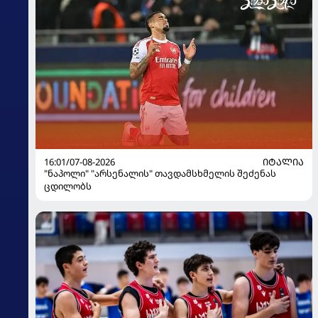
16:01/07-08-2026
ᲘᲢᲐᲚᲘᲐ
"ნაპოლი" "არსენალის" თავდამსხმელის შეძენას
ცდილობს