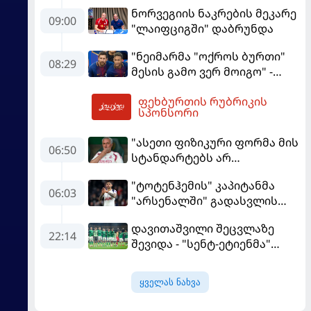
ფაბრეგასი
ნორვეგიის ნაკრების მეკარე
09:00
"ლაიფციგში" დაბრუნდა
"ნეიმარმა "ოქროს ბურთი"
08:29
მესის გამო ვერ მოიგო" -
ბრაზილიელის ყოფილი
ფეხბურთის რუბრიკის
აგენტი
10:20
სპონსორი
"ასეთი ფიზიკური ფორმა მის
06:50
სტანდარტებს არ
შეეფერება" - მოურინიომ
"ტოტენჰემის" კაპიტანმა
"რეალის" ახალწვეული
06:03
"არსენალში" გადასვლის
გააკრიტიკა
სურვილი გამოთქვა
დავითაშვილი შეცვლაზე
22:14
შევიდა - "სენტ-ეტიენმა"
"სოშოს" მოუგო
ყველას ნახვა