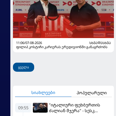
11:06/07-08-2026
ᲡᲮᲕᲐᲓᲐᲡᲮᲕᲐ
ფილიპ კოსტიჩი კარიერას ერედივიონში განაგრძობს
ყველა
სიახლეები
პოპულარული
"იტალიური ფეხბურთის
09:55
ძალიან მჯერა" - სესკ