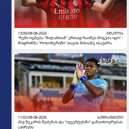
13:00/08-08-2026
ᲘᲢᲐᲚᲘᲐ
"ჩემი ოცნება "მილანთან" ერთად რაიმეს მოგება იყო" -
მოდრიჩმა "როსონერიში" თავის მისიაზე ისაუბრა
11:02/08-08-2026
ᲡᲐᲤᲠᲐᲜᲒᲔᲗᲘ
პსჟ მეკარის შეძენას და "იუვენტუსში" განათხოვრებას
აპირებს