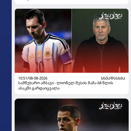
10:51/08-08-2026
ᲡᲮᲕᲐᲓᲐᲡᲮᲕᲐ
სამწუხარო ამბავი - ლიონელ მესის მამა 68 წლის
ასაკში გარდაიცვალა