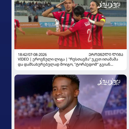
18:42/07-08-2026
ᲔᲠᲝᲕᲜᲣᲚᲘ ᲚᲘᲒᲐ
VIDEO | ეროვნული ლიგა | "რუსთავმა" უკეთ ითამაშა
და დამსახურებულად მოიგო, "ტორპედომ" გვიან
გაიღვიძა...