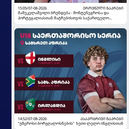
15:05/07-08-2026
ᲔᲠᲝᲕᲜᲣᲚᲘ ᲜᲐᲙᲠᲔᲑᲘ
მამუკელაშვილი ბრუნდება - მონტენეგროსა და
პორტუგალიასთან მატჩებისთვის საქართველო
მზადებას 15 კალათბურთელით იწყებს
14:52/07-08-2026
ᲐᲡᲐᲙᲝᲑᲠᲘᲕᲘ ᲜᲐᲙᲠᲔᲑᲘ
"უმცროსი ბორჯღალოსნების" ხუთი ლელო ინგლისთან