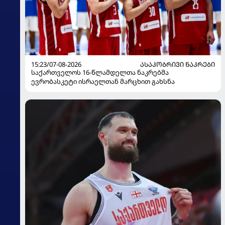
15:23/07-08-2026
ᲐᲡᲐᲙᲝᲑᲠᲘᲕᲘ ᲜᲐᲙᲠᲔᲑᲘ
საქართველოს 16-წლამდელთა ნაკრებმა
ევრობასკეტი ისრაელთან მარცხით გახსნა