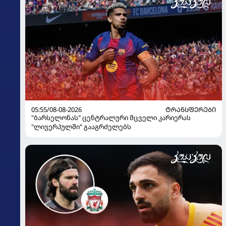
05:55/08-08-2026
ᲢᲠᲐᲜᲡᲤᲔᲠᲔᲑᲘ
"ბარსელონას" ცენტრალური მცველი კარიერას
"ლივერპულში" გააგრძელებს