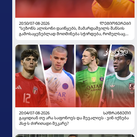
20:50/07-08-2026
ᲚᲔᲒᲘᲝᲜᲔᲠᲔᲑᲘ
"სეზონს ალისონი დაიწყებს, მამარდაშვილს შანსის
გამოსაყენებლად მოთმინება სჭირდება, რომელსაც
100%-ით მიიღებს" - განაცხადა "ლივერპულის"
ყოფილმა მეკარემ
20:04/07-08-2026
ᲡᲐᲤᲠᲐᲜᲒᲔᲗᲘ
გაყიდიან თუ არა საფონოვს და შევალიეს - ვინ იქნება
პსჟ-ს ძირითადი მეკარე?