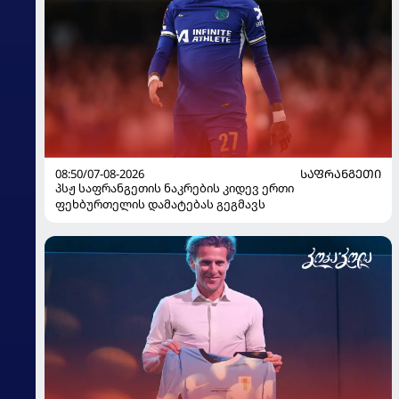
08:50/07-08-2026
ᲡᲐᲤᲠᲐᲜᲒᲔᲗᲘ
პსჟ საფრანგეთის ნაკრების კიდევ ერთი
ფეხბურთელის დამატებას გეგმავს