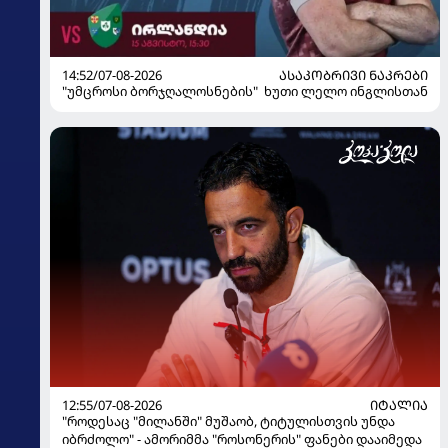
14:52/07-08-2026
ᲐᲡᲐᲙᲝᲑᲠᲘᲕᲘ ᲜᲐᲙᲠᲔᲑᲘ
"უმცროსი ბორჯღალოსნების" ხუთი ლელო ინგლისთან
12:55/07-08-2026
ᲘᲢᲐᲚᲘᲐ
"როდესაც "მილანში" მუშაობ, ტიტულისთვის უნდა
იბრძოლო" - ამორიმმა "როსონერის" ფანები დააიმედა