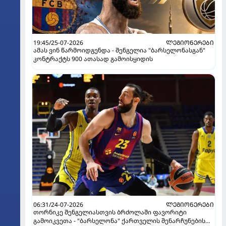
19:45/25-07-2026
ᲚᲔᲒᲘᲝᲜᲔᲠᲔᲑᲘ
ამას ვინ წარმოიდგენდა - შენგელია "ბარსელონასგან"
კონტრაქტს 900 ათასად გამოისყიდის
06:31/24-07-2026
ᲚᲔᲒᲘᲝᲜᲔᲠᲔᲑᲘ
თორნიკე შენგელიასთვის ბრძოლაში ფავორიტი
გამოიკვეთა - "ბარსელონა" ქართველის შენარჩუნების