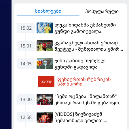
სიახლეები
პოპულარული
ლუკა ზიდანმა ესპანეთში
15:02
გუნდი გამოიცვალა
კვარაცხელიასთან ერთად
15:01
შეუტევს - მუნდიალის გმირი
მალე პსჟ-ს ფეხბურთელი
ჯიმი ტაბიძე თურქულ
გახდება
14:05
გუნდში გადავიდა
ფეხბურთის რუბრიკის
15:42
სპონსორი
"ჩემი ოცნება "მილანთან"
13:00
ერთად რაიმეს მოგება იყო" -
მოდრიჩმა "როსონერიში"
[VIDEOS] ზივზივაძემ
თავის მისიაზე ისაუბრა
12:58
ჩემპიონატი გოლით,
"ჰაიდენჰაიმმა" კი