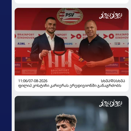
11:06/07-08-2026
ᲡᲮᲕᲐᲓᲐᲡᲮᲕᲐ
ფილიპ კოსტიჩი კარიერას ერედივიონში განაგრძობს