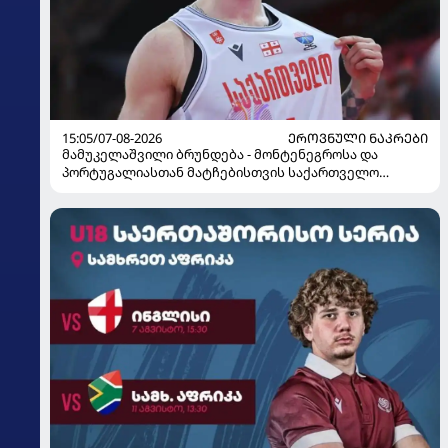
15:05/07-08-2026
ᲔᲠᲝᲕᲜᲣᲚᲘ ᲜᲐᲙᲠᲔᲑᲘ
მამუკელაშვილი ბრუნდება - მონტენეგროსა და
პორტუგალიასთან მატჩებისთვის საქართველო
მზადებას 15 კალათბურთელით იწყებს