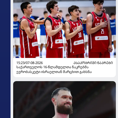
15:23/07-08-2026
ᲐᲡᲐᲙᲝᲑᲠᲘᲕᲘ ᲜᲐᲙᲠᲔᲑᲘ
საქართველოს 16-წლამდელთა ნაკრებმა
ევრობასკეტი ისრაელთან მარცხით გახსნა