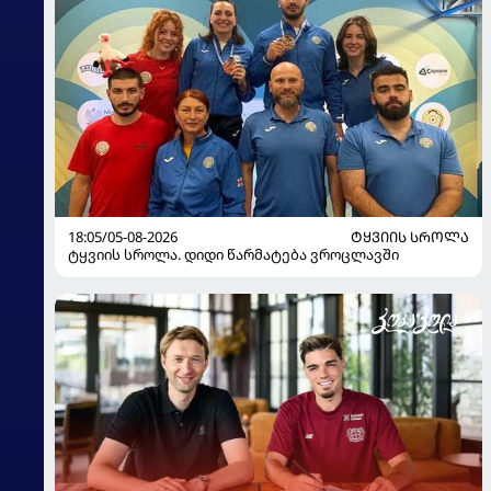
18:05/05-08-2026
ᲢᲧᲕᲘᲘᲡ ᲡᲠᲝᲚᲐ
ტყვიის სროლა. დიდი წარმატება ვროცლავში