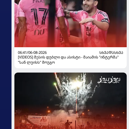
06:41/06-08-2026
ᲡᲮᲕᲐᲓᲐᲡᲮᲕᲐ
[VIDEOS] მესის დუბლი და ასისტი - მაიამის "ინტერმა"
"სან ლუისს" მოუგო