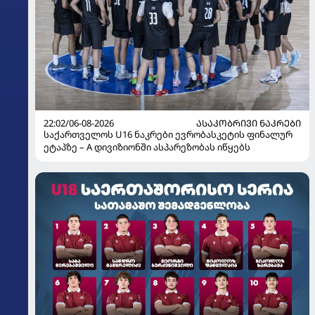
22:02/06-08-2026
ᲐᲡᲐᲙᲝᲑᲠᲘᲕᲘ ᲜᲐᲙᲠᲔᲑᲘ
საქართველოს U16 ნაკრები ევრობასკეტის ფინალურ
ეტაპზე – A დივიზიონში ასპარეზობას იწყებს