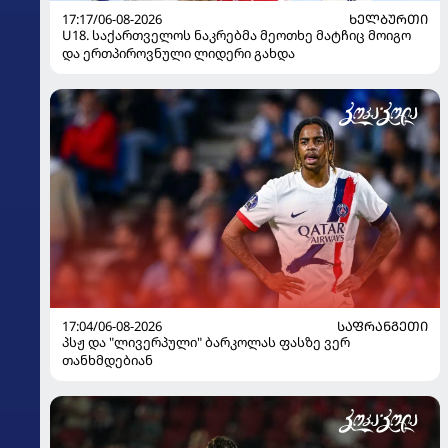
17:17/06-08-2026
ᲮᲔᲚᲑᲣᲠᲗᲘ
U18. საქართველოს ნაკრებმა მეოთხე მატჩიც მოიგო
და ერთპიროვნული ლიდერი გახდა
17:04/06-08-2026
ᲡᲐᲤᲠᲐᲜᲒᲔᲗᲘ
პსჟ და "ლივერპული" ბარკოლას ფასზე ვერ
თანხმდებიან