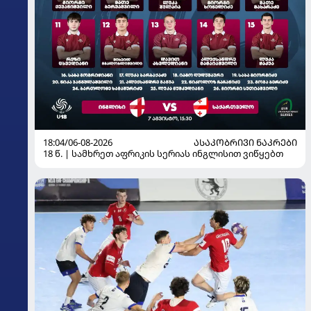
18:04/06-08-2026
ᲐᲡᲐᲙᲝᲑᲠᲘᲕᲘ ᲜᲐᲙᲠᲔᲑᲘ
18 წ. | სამხრეთ აფრიკის სერიას ინგლისით ვიწყებთ