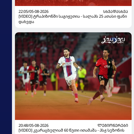
22:05/05-08-2026
ᲡᲮᲕᲐᲓᲐᲡᲮᲕᲐ
[VIDEO] ტრაპიზონში საგიჟეთია - სალაჰს 25 ათასი ფანი
დახვდა
20:48/05-08-2026
ᲚᲔᲒᲘᲝᲜᲔᲠᲔᲑᲘ
[VIDEO] კვარაცხელიამ 60 წუთი ითამაშა - პსჟ სეზონის