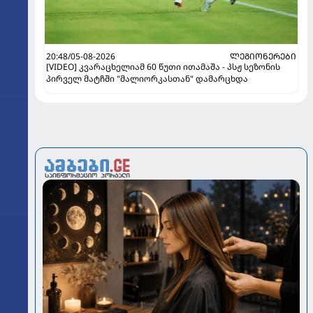
20:48/05-08-2026
ᲚᲔᲒᲘᲝᲜᲔᲠᲔᲑᲘ
[VIDEO] კვარაცხელიამ 60 წუთი ითამაშა - პსჟ სეზონის
პირველ მატჩში "მალიორკასთან" დამარცხდა