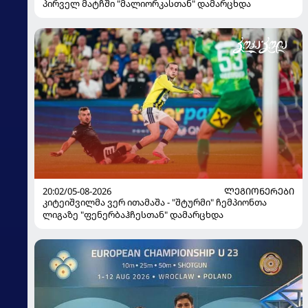
პირველ მატჩში "მალიორკასთან" დამარცხდა
20:02/05-08-2026
ᲚᲔᲒᲘᲝᲜᲔᲠᲔᲑᲘ
კიტეიშვილმა ვერ ითამაშა - "შტურმი" ჩემპიონთა
ლიგაზე "ფენერბაჰჩესთან" დამარცხდა