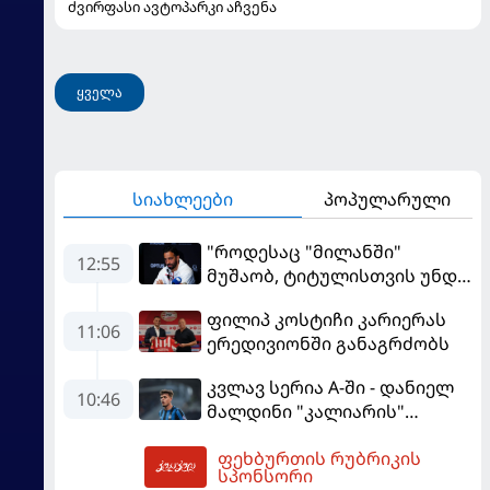
ძვირფასი ავტოპარკი აჩვენა
ყველა
სიახლეები
პოპულარული
"როდესაც "მილანში"
12:55
მუშაობ, ტიტულისთვის უნდა
იბრძოლო" - ამორიმმა
ფილიპ კოსტიჩი კარიერას
"როსონერის" ფანები
11:06
ერედივიონში განაგრძობს
დააიმედა
კვლავ სერია A-ში - დანიელ
10:46
მალდინი "კალიარის"
ღირსებას დაიცავს
ფეხბურთის რუბრიკის
13:55
სპონსორი