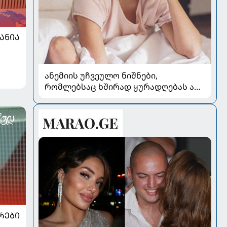
ᲐᲜᲘᲐ
ანემიის უჩვეულო ნიშნები,
რომლებსაც ხშირად ყურადღებას არ
აქცევენ
ᲠᲔᲑᲘ