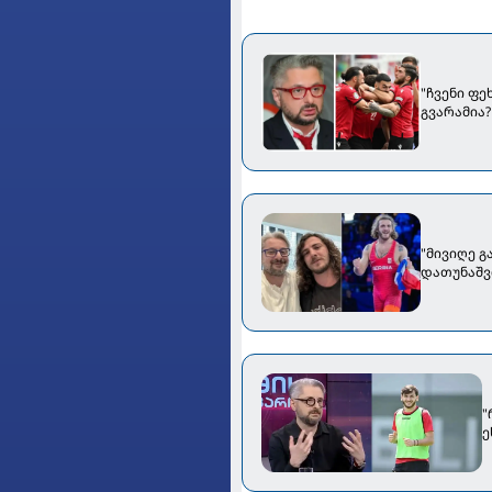
"ჩვენი ფე
გვარამია?
"მივიღე გ
დათუნაშვ
"
ე
ე