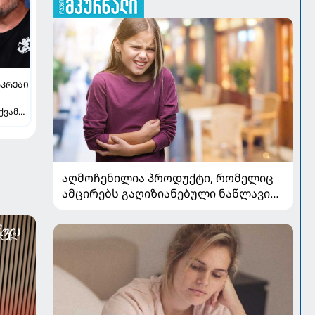
ᲙᲠᲔᲑᲘ
ქვამს
ვილი
აღმოჩენილია პროდუქტი, რომელიც
ამცირებს გაღიზიანებული ნაწლავის
სინდრომის სიმპტომებს