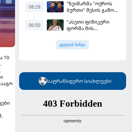
"ნეიმარმა "ოქროს
08:29
ბურთი" მესის გამო
ვერ მოიგო" -
"ასეთი ფიზიკური
ბრაზილიელის
06:50
ფორმა მის
ყოფილი აგენტი
სტანდარტებს არ
შეეფერება" -
ყველას ნახვა
მოურინიომ "რეალის"
ახალწვეული
ა 10
გააკრიტიკა
.
.
ი
სატრანსფერო სიახლეები
წააგო
კები
.