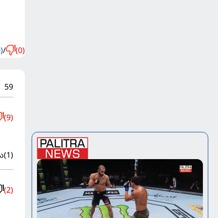
)
/
(0)
59
(9)
ა
(1)
(2)