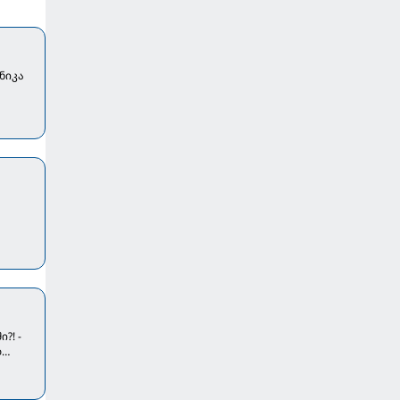
ნიკა
?! -
ლ