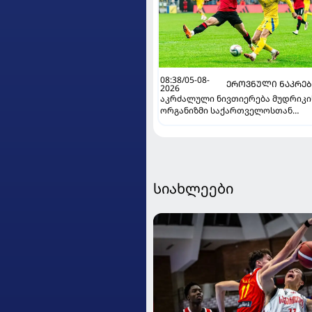
08:38/05-08-
ᲔᲠᲝᲕᲜᲣᲚᲘ ᲜᲐᲙᲠᲔ
2026
აკრძალული ნივთიერება მუდრიკი
ორგანიზმი საქართველოსთან
მატჩის წინ მოხვდა - უკრაინელი
ჟურნალისტი ფეხბურთელის
დისკვალიფიკაციაზე ინფორმაცია
ავრცელებს
სიახლეები