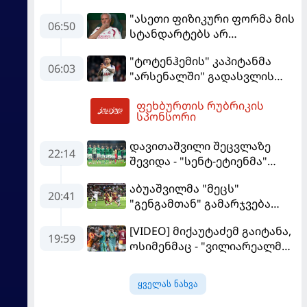
ბრაზილიელის ყოფილი
"ასეთი ფიზიკური ფორმა მის
აგენტი
06:50
სტანდარტებს არ
შეეფერება" - მოურინიომ
"ტოტენჰემის" კაპიტანმა
"რეალის" ახალწვეული
06:03
"არსენალში" გადასვლის
გააკრიტიკა
სურვილი გამოთქვა
ფეხბურთის რუბრიკის
09:00
სპონსორი
დავითაშვილი შეცვლაზე
22:14
შევიდა - "სენტ-ეტიენმა"
"სოშოს" მოუგო
აბუაშვილმა "მეცს"
20:41
"გენგამთან" გამარჯვება
მოუპოვა
[VIDEO] მიქაუტაძემ გაიტანა,
19:59
ოსიმენმაც - "ვილიარეალმა"
სტამბოლში
"გალათასარაის" მოუგო
ყველას ნახვა