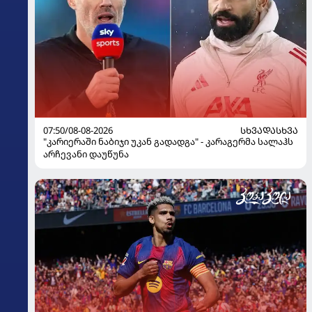
07:50/08-08-2026
ᲡᲮᲕᲐᲓᲐᲡᲮᲕᲐ
"კარიერაში ნაბიჯი უკან გადადგა" - კარაგერმა სალაჰს
არჩევანი დაუწუნა