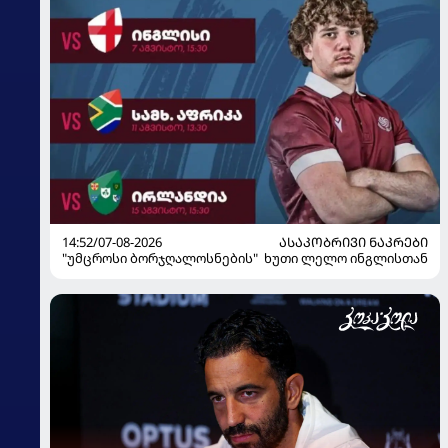
14:52/07-08-2026
ᲐᲡᲐᲙᲝᲑᲠᲘᲕᲘ ᲜᲐᲙᲠᲔᲑᲘ
"უმცროსი ბორჯღალოსნების" ხუთი ლელო ინგლისთან