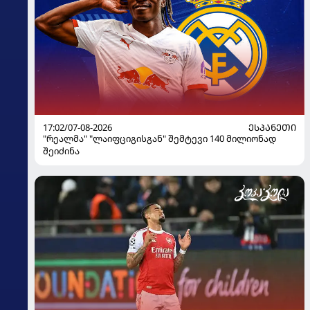
17:02/07-08-2026
ᲔᲡᲞᲐᲜᲔᲗᲘ
"რეალმა" "ლაიფციგისგან" შემტევი 140 მილიონად
შეიძინა