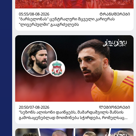
05:55/08-08-2026
ᲢᲠᲐᲜᲡᲤᲔᲠᲔᲑᲘ
"ბარსელონას" ცენტრალური მცველი კარიერას
"ლივერპულში" გააგრძელებს
20:50/07-08-2026
ᲚᲔᲒᲘᲝᲜᲔᲠᲔᲑᲘ
"სეზონს ალისონი დაიწყებს, მამარდაშვილს შანსის
გამოსაყენებლად მოთმინება სჭირდება, რომელსაც
100%-ით მიიღებს" - განაცხადა "ლივერპულის"
ყოფილმა მეკარემ