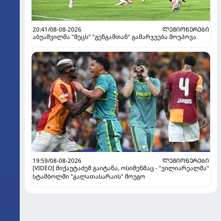
20:41/08-08-2026
ᲚᲔᲒᲘᲝᲜᲔᲠᲔᲑᲘ
აბუაშვილმა "მეცს" "გენგამთან" გამარჯვება მოუპოვა
19:59/08-08-2026
ᲚᲔᲒᲘᲝᲜᲔᲠᲔᲑᲘ
[VIDEO] მიქაუტაძემ გაიტანა, ოსიმენმაც - "ვილიარეალმა"
სტამბოლში "გალათასარაის" მოუგო