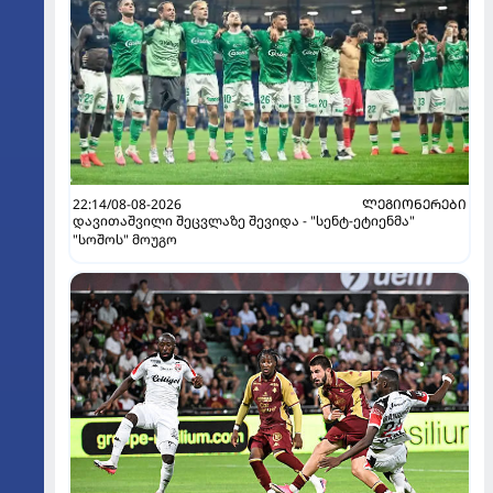
22:14/08-08-2026
ᲚᲔᲒᲘᲝᲜᲔᲠᲔᲑᲘ
დავითაშვილი შეცვლაზე შევიდა - "სენტ-ეტიენმა"
"სოშოს" მოუგო