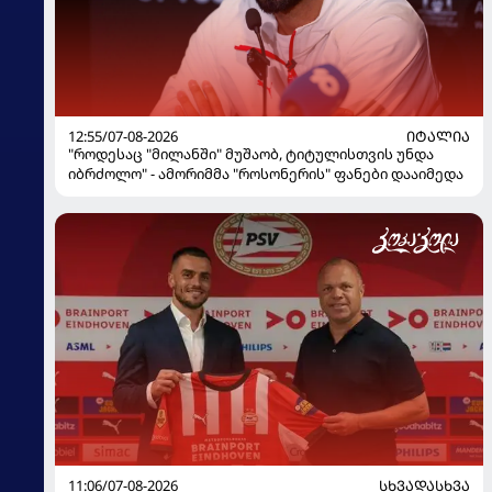
12:55/07-08-2026
ᲘᲢᲐᲚᲘᲐ
"როდესაც "მილანში" მუშაობ, ტიტულისთვის უნდა
იბრძოლო" - ამორიმმა "როსონერის" ფანები დააიმედა
11:06/07-08-2026
ᲡᲮᲕᲐᲓᲐᲡᲮᲕᲐ