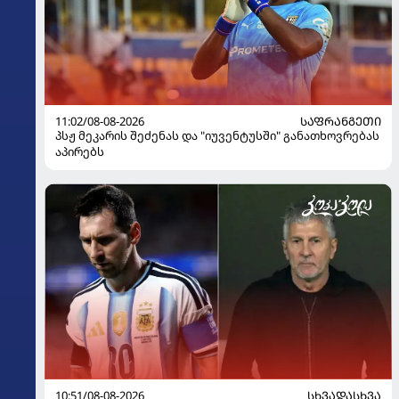
11:02/08-08-2026
ᲡᲐᲤᲠᲐᲜᲒᲔᲗᲘ
პსჟ მეკარის შეძენას და "იუვენტუსში" განათხოვრებას
აპირებს
10:51/08-08-2026
ᲡᲮᲕᲐᲓᲐᲡᲮᲕᲐ