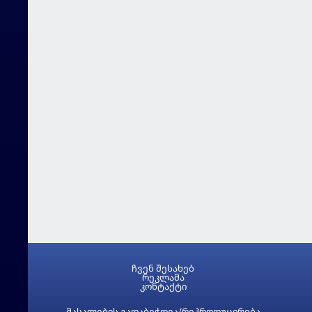
ჩვენ შესახებ
რეკლამა
კონტაქტი
მასალების გადაბეჭდვა/რეპროდუცირება