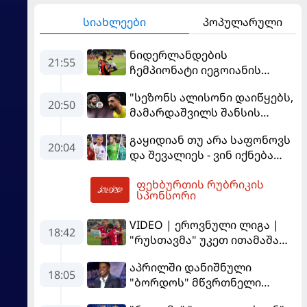
სიახლეები
პოპულარული
ნიდერლანდების
21:55
ჩემპიონატი იეგოიანის
გოლით გაიხსნა - ის მატჩის
"სეზონს ალისონი დაიწყებს,
MVP გახდა
20:50
მამარდაშვილს შანსის
გამოსაყენებლად
გაყიდიან თუ არა საფონოვს
მოთმინება სჭირდება,
20:04
და შევალიეს - ვინ იქნება
რომელსაც 100%-ით
პსჟ-ს ძირითადი მეკარე?
მიიღებს" - განაცხადა
ფეხბურთის რუბრიკის
"ლივერპულის" ყოფილმა
02:27
სპონსორი
მეკარემ
VIDEO | ეროვნული ლიგა |
18:42
"რუსთავმა" უკეთ ითამაშა
და დამსახურებულად
აპრილში დანიშნული
მოიგო, "ტორპედომ" გვიან
18:05
"ბორდოს" მწვრთნელი
გაიღვიძა...
გადააყენეს