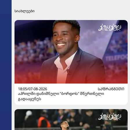
სიახლეები
18:05/07-08-2026
ᲡᲐᲤᲠᲐᲜᲒᲔᲗᲘ
აპრილში დანიშნული "ბორდოს" მწვრთნელი
გადააყენეს