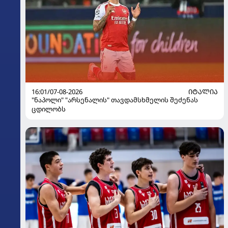
16:01/07-08-2026
ᲘᲢᲐᲚᲘᲐ
"ნაპოლი" "არსენალის" თავდამსხმელის შეძენას
ცდილობს