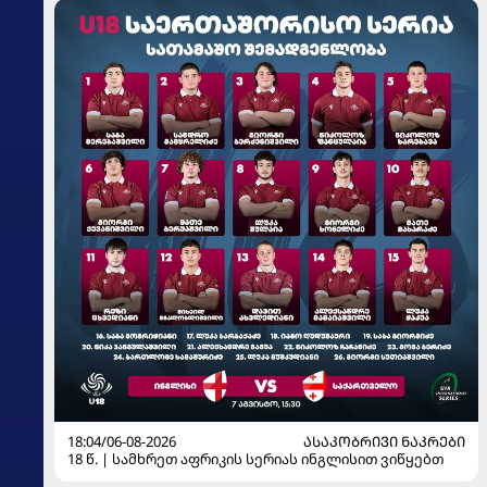
18:04/06-08-2026
ᲐᲡᲐᲙᲝᲑᲠᲘᲕᲘ ᲜᲐᲙᲠᲔᲑᲘ
18 წ. | სამხრეთ აფრიკის სერიას ინგლისით ვიწყებთ