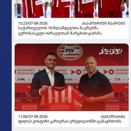
15:23/07-08-2026
ᲐᲡᲐᲙᲝᲑᲠᲘᲕᲘ ᲜᲐᲙᲠᲔᲑᲘ
საქართველოს 16-წლამდელთა ნაკრებმა
ევრობასკეტი ისრაელთან მარცხით გახსნა
11:06/07-08-2026
ᲡᲮᲕᲐᲓᲐᲡᲮᲕᲐ
ფილიპ კოსტიჩი კარიერას ერედივიონში განაგრძობს