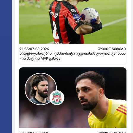
21:55/07-08-2026
ᲚᲔᲒᲘᲝᲜᲔᲠᲔᲑᲘ
ნიდერლანდების ჩემპიონატი იეგოიანის გოლით გაიხსნა
- ის მატჩის MVP გახდა