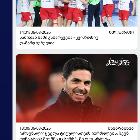
14:01/06-08-2026
ᲮᲔᲚᲑᲣᲠᲗᲘ
სამიდან სამი გამარჯვება - კვიპროსიც
დამარცხებულია
13:00/06-08-2026
ᲡᲮᲕᲐᲓᲐᲡᲮᲕᲐ
"არსენალი" ყველა ტიტულისთვის იბრძოლებს, ჩვენ
დინასტიის შექმნა გვსურს" - მიკელ არტეტა