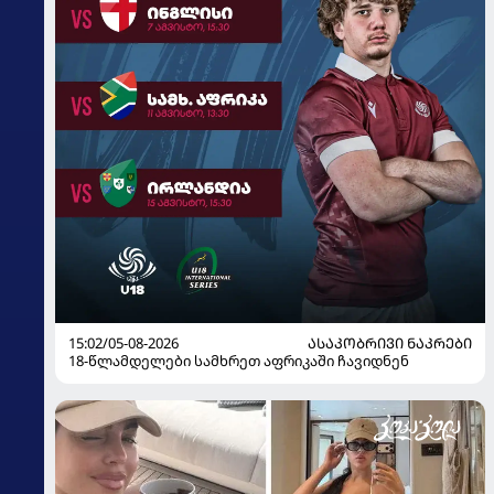
15:02/05-08-2026
ᲐᲡᲐᲙᲝᲑᲠᲘᲕᲘ ᲜᲐᲙᲠᲔᲑᲘ
18-წლამდელები სამხრეთ აფრიკაში ჩავიდნენ