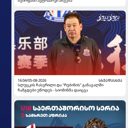
ძვირფასი ავტოპარკი აჩვენა
16:04/05-08-2026
ᲡᲮᲕᲐᲓᲐᲡᲮᲕᲐ
სლუცკის ჩასვრილი და "რუბინის" განავალში
ჩამგდები უწოდეს - სიომინმა დაიცვა