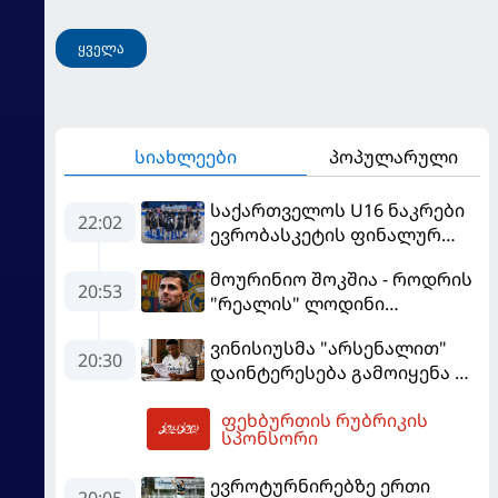
მოჰყავს
ყველა
სიახლეები
პოპულარული
საქართველოს U16 ნაკრები
22:02
ევრობასკეტის ფინალურ
ეტაპზე – A დივიზიონში
მოურინიო შოკშია - როდრის
ასპარეზობას იწყებს
20:53
"რეალის" ლოდინი
მობეზრდა და
ვინისიუსმა "არსენალით"
"ბარსელონაში" გადადის
20:30
დაინტერესება გამოიყენა და
"რეალთან" კონტრაქტი
ფეხბურთის რუბრიკის
მომგებიანად გააგრძელა
22:50
სპონსორი
ევროტურნირებზე ერთი
20:05