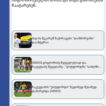
ჩაატარებენ.
პსჟ-ის მეკარემ ნაქირავები "ლამბორჯინი"
დაამტვრია
[VIDEO] გოგლიჩიძე შეუცვლელად და
ჩაკვეტაძე შეცვლაზე - "უოტფორდმა" სახლშიც
წააგო
ჩაკვეტაძის "უოტფორდი" ზედიზედ მესამედ
დამარცხდა [VIDEO]