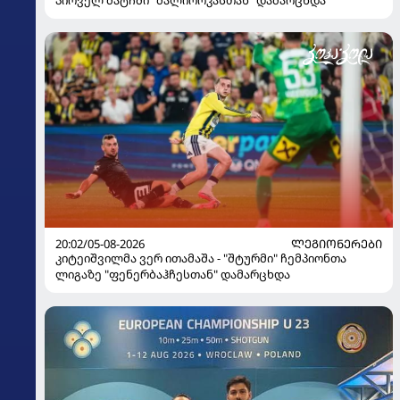
20:02/05-08-2026
ᲚᲔᲒᲘᲝᲜᲔᲠᲔᲑᲘ
კიტეიშვილმა ვერ ითამაშა - "შტურმი" ჩემპიონთა
ლიგაზე "ფენერბაჰჩესთან" დამარცხდა