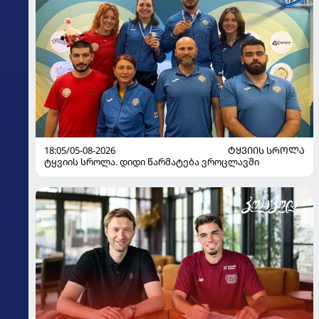
18:05/05-08-2026
ᲢᲧᲕᲘᲘᲡ ᲡᲠᲝᲚᲐ
ტყვიის სროლა. დიდი წარმატება ვროცლავში