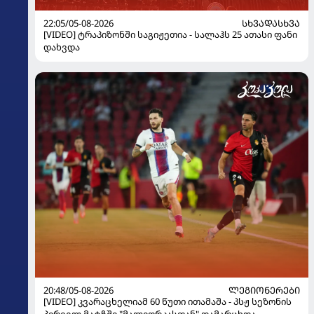
22:05/05-08-2026
ᲡᲮᲕᲐᲓᲐᲡᲮᲕᲐ
[VIDEO] ტრაპიზონში საგიჟეთია - სალაჰს 25 ათასი ფანი
დახვდა
20:48/05-08-2026
ᲚᲔᲒᲘᲝᲜᲔᲠᲔᲑᲘ
[VIDEO] კვარაცხელიამ 60 წუთი ითამაშა - პსჟ სეზონის
პირველ მატჩში "მალიორკასთან" დამარცხდა