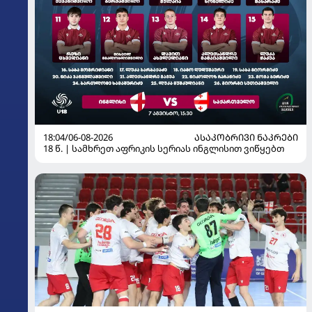
18:04/06-08-2026
ᲐᲡᲐᲙᲝᲑᲠᲘᲕᲘ ᲜᲐᲙᲠᲔᲑᲘ
18 წ. | სამხრეთ აფრიკის სერიას ინგლისით ვიწყებთ