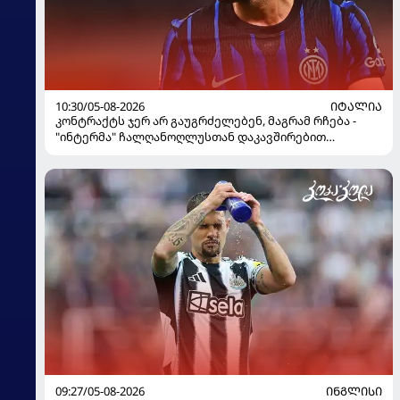
10:30/05-08-2026
ᲘᲢᲐᲚᲘᲐ
კონტრაქტს ჯერ არ გაუგრძელებენ, მაგრამ რჩება -
"ინტერმა" ჩალღანოღლუსთან დაკავშირებით
გადაწყვეტილება მიიღო
09:27/05-08-2026
ᲘᲜᲒᲚᲘᲡᲘ