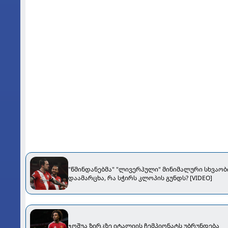
Ответит
"წმინდანებმა" "ლივერპული" მინიმალური სხვაო
დაამარცხა, რა სჭირს კლოპის გუნდს? [VIDEO]
ჯოშუა ზირკზე იტალიის ჩემპიონატს უბრუნდება