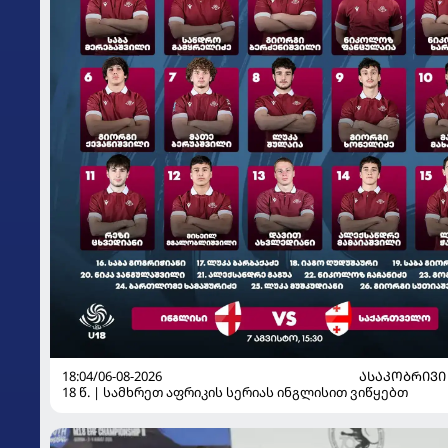
18:04/06-08-2026
ᲐᲡᲐᲙᲝᲑᲠᲘᲕᲘ
18 წ. | სამხრეთ აფრიკის სერიას ინგლისით ვიწყებთ