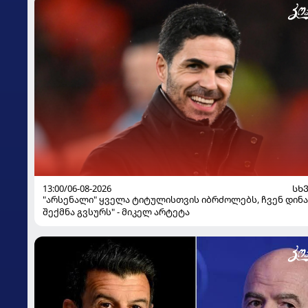
13:00/06-08-2026
ᲡᲮ
"არსენალი" ყველა ტიტულისთვის იბრძოლებს, ჩვენ დინ
შექმნა გვსურს" - მიკელ არტეტა