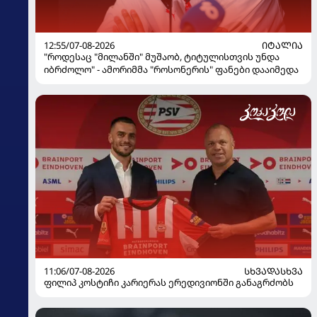
12:55/07-08-2026
ᲘᲢᲐᲚᲘᲐ
"როდესაც "მილანში" მუშაობ, ტიტულისთვის უნდა
იბრძოლო" - ამორიმმა "როსონერის" ფანები დააიმედა
11:06/07-08-2026
ᲡᲮᲕᲐᲓᲐᲡᲮᲕᲐ
ფილიპ კოსტიჩი კარიერას ერედივიონში განაგრძობს