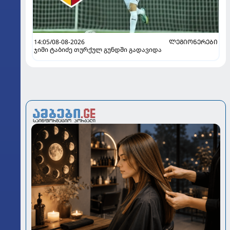
14:05/08-08-2026
ᲚᲔᲒᲘᲝᲜᲔᲠᲔᲑᲘ
ჯიმი ტაბიძე თურქულ გუნდში გადავიდა