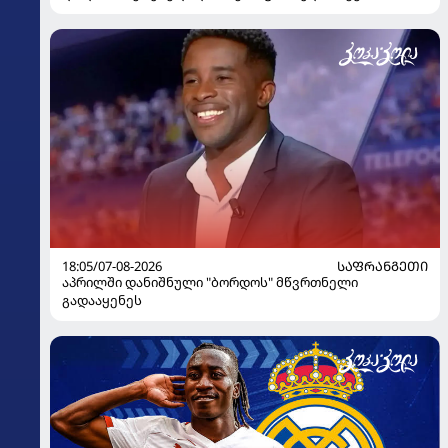
გაიღვიძა...
18:05/07-08-2026
ᲡᲐᲤᲠᲐᲜᲒᲔᲗᲘ
აპრილში დანიშნული "ბორდოს" მწვრთნელი
გადააყენეს