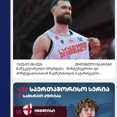
15:05/07-08-2026
ᲔᲠᲝᲕᲜᲣᲚᲘ ᲜᲐᲙᲠᲔᲑᲘ
მამუკელაშვილი ბრუნდება - მონტენეგროსა და
პორტუგალიასთან მატჩებისთვის საქართველო
მზადებას 15 კალათბურთელით იწყებს