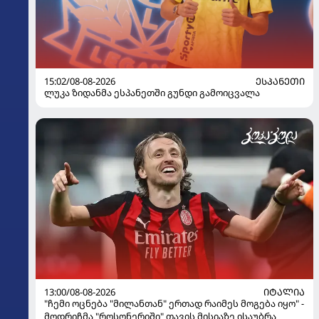
15:02/08-08-2026
ᲔᲡᲞᲐᲜᲔᲗᲘ
ლუკა ზიდანმა ესპანეთში გუნდი გამოიცვალა
13:00/08-08-2026
ᲘᲢᲐᲚᲘᲐ
"ჩემი ოცნება "მილანთან" ერთად რაიმეს მოგება იყო" -
მოდრიჩმა "როსონერიში" თავის მისიაზე ისაუბრა