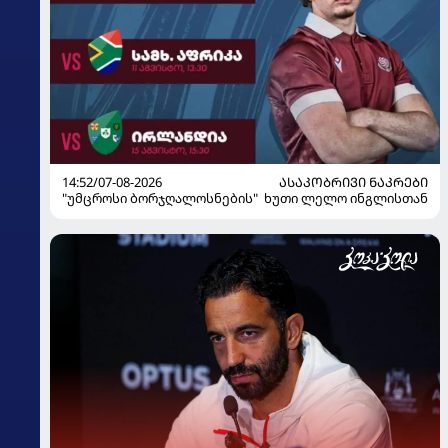
14:52/07-08-2026
ᲐᲡᲐᲙᲝᲑᲠᲘᲕᲘ ᲜᲐᲙᲠᲔᲑᲘ
"უმცროსი ბორჯღალოსნების" ხუთი ლელო ინგლისთან