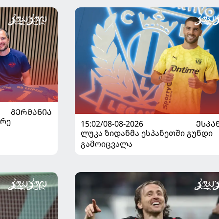
ᲒᲔᲠᲛᲐᲜᲘᲐ
არე
15:02/08-08-2026
ᲔᲡᲞᲐ
ლუკა ზიდანმა ესპანეთში გუნდი
გამოიცვალა