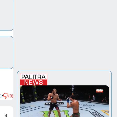
)
/
(0)
4