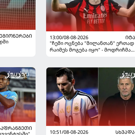
ᲔᲒᲘᲝᲜᲔᲠᲔᲑᲘ
13:00/08-08-2026
ᲘᲢ
დში
"ჩემი ოცნება "მილანთან" ერთად
რაიმეს მოგება იყო" - მოდრიჩმა
"როსონერიში" თავის მისიაზე
ისაუბრა
ᲡᲐᲤᲠᲐᲜᲒᲔᲗᲘ
10:51/08-08-2026
ᲡᲮᲕᲐᲓᲐ
"იუვენტუსში"