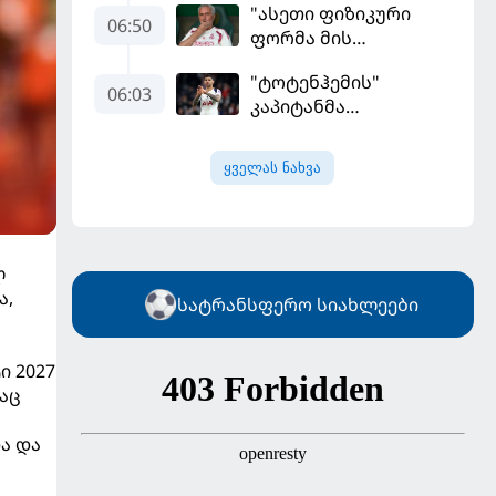
"ასეთი ფიზიკური
ბრაზილიელის
06:50
ფორმა მის
ყოფილი აგენტი
სტანდარტებს არ
"ტოტენჰემის"
შეეფერება" -
06:03
კაპიტანმა
მოურინიომ "რეალის"
"არსენალში"
ახალწვეული
გადასვლის სურვილი
გააკრიტიკა
ყველას ნახვა
გამოთქვა
ლ
ა,
სატრანსფერო სიახლეები
ი 2027
აც
ა და