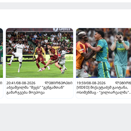
Ი
20:41/08-08-2026
ᲚᲔᲒᲘᲝᲜᲔᲠᲔᲑᲘ
19:59/08-08-2026
ᲚᲔᲒᲘᲝᲜ
აბუაშვილმა "მეცს" "გენგამთან"
[VIDEO] მიქაუტაძემ გაიტანა,
გამარჯვება მოუპოვა
ოსიმენმაც - "ვილიარეალმა"
სტამბოლში "გალათასარაის"
მოუგო