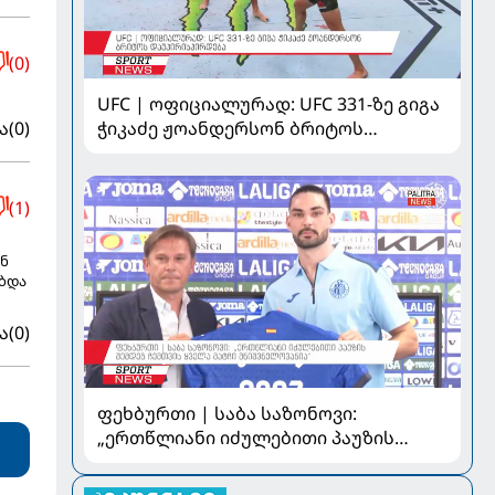
(0)
UFC | ოფიციალურად: UFC 331-ზე გიგა
ა
(0)
ჭიკაძე ჟოანდერსონ ბრიტოს
დაუპირისპირდება
(1)
ან
ებდა
ა
(0)
ფეხბურთი | საბა საზონოვი:
„ერთწლიანი იძულებითი პაუზის
შემდეგ ჩემთვის ყველა მატჩი
მნიშვნელოვანია“