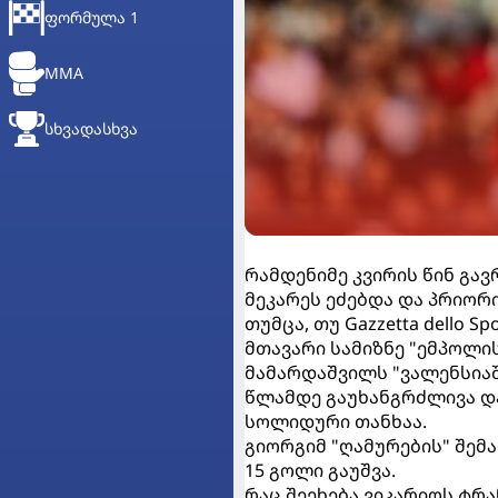
ᲤᲝᲠᲛᲣᲚᲐ 1
MMA
ᲡᲮᲕᲐᲓᲐᲡᲮᲕᲐ
რამდენიმე კვირის წინ გა
მეკარეს ეძებდა და პრიორ
თუმცა, თუ Gazzetta dello 
მთავარი სამიზნე "ემპოლი
მამარდაშვილს "ვალენსიაშ
წლამდე გაუხანგრძლივა და
სოლიდური თანხაა.
გიორგიმ "ღამურების" შემ
15 გოლი გაუშვა.
რაც შეეხება ვიკარიოს ტრ