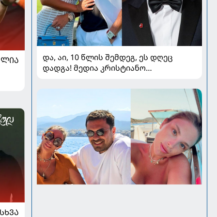
და, აი, 10 წლის შემდეგ, ეს დღეც
ᲐᲚᲘᲐ
დადგა! მედია კრისტიანო
რონალდოსა და ჯორჯინა
როდრიგესის ქორწილზე წერს
ᲡᲮᲕᲐ