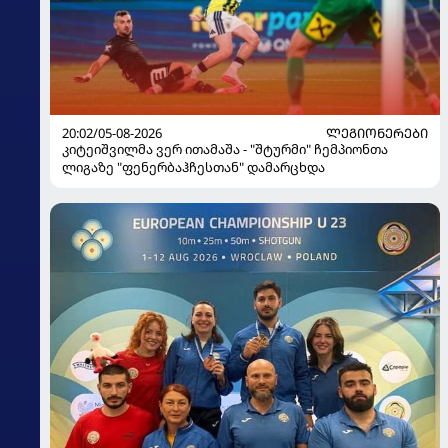
20:02/05-08-2026
ᲚᲔᲒᲘᲝᲜᲔᲠᲔᲑᲘ
კიტეიშვილმა ვერ ითამაშა - "შტურმი" ჩემპიონთა
ლიგაზე "ფენერბაჰჩესთან" დამარცხდა