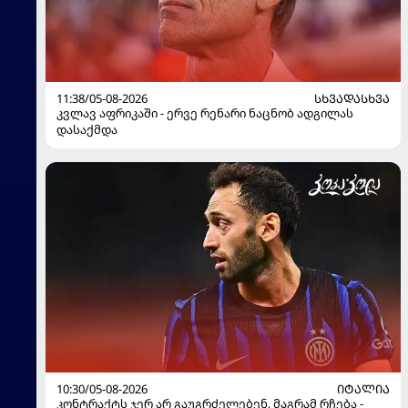
11:38/05-08-2026
ᲡᲮᲕᲐᲓᲐᲡᲮᲕᲐ
კვლავ აფრიკაში - ერვე რენარი ნაცნობ ადგილას
დასაქმდა
10:30/05-08-2026
ᲘᲢᲐᲚᲘᲐ
კონტრაქტს ჯერ არ გაუგრძელებენ, მაგრამ რჩება -