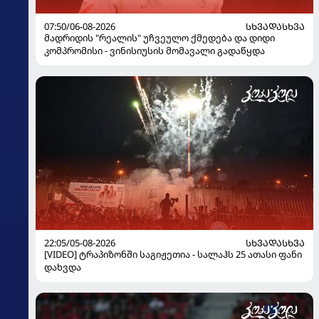
07:50/06-08-2026
ᲡᲮᲕᲐᲓᲐᲡᲮᲕᲐ
მადრიდის "რეალის" უჩვეულო ქმედება და დიდი
კომპრომისი - ვინისიუსის მომავალი გადაწყდა
22:05/05-08-2026
ᲡᲮᲕᲐᲓᲐᲡᲮᲕᲐ
[VIDEO] ტრაპიზონში საგიჟეთია - სალაჰს 25 ათასი ფანი
დახვდა