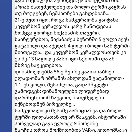
ფასი შეიძლება ჰქონდეს. ერთი ქულით წინ
არიან ბათუმელებზე და ბოლო ტურში გაგრას
თუ მოუგებენ, ჩემპიონები გახდებიან...
21-ე წუთი იყო, როცა სამგურალმა გაიტანა:
ჯეფერსონ ჯერალდოს კარგ ჩაწოდებას
მოჰყვა გიორგი ნიქაბაძის თავური.
საინტერესოა, ნიქაბაძეს სეზონში 5 გოლი აქვს
გატანილი და აქედან 4 გოლი ბოლო სამ ტურში
მიითვალა... და ჯეფერსონ ჯერალდოსთვის კი
ეს მე-13 საგოლე პასი იყო სეზონში და ამ
მხრივ საუკეთესოა.
დინამოელებმა 56-ე წუთზე გაათანაბრეს
ულად-ომარ იმრანის ახლოდან გატანილით -
1:1. ეს გოლი, შესაძლოა, გადამწყვეტი
გამოდგეს: დინამოელები ლიდერებად
დარჩნენ. რომ წაეგოთ, ბათუმელები
იქნებოდნენ პირველზე...
სამგურალი კი მესამე პოზიციაზეა და ბოლო
ტურში დილასთან თუ არ წააგებს, ისტორიაში
პირველად გავა ევროტურნირებზე.
მატჩის დროს მოქმედებდა VAR-ი. ვიდეომსაჯი