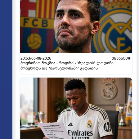
20:53/06-08-2026
ᲔᲡᲞᲐᲜᲔᲗᲘ
მოურინიო შოკშია - როდრის "რეალის" ლოდინი
მობეზრდა და "ბარსელონაში" გადადის