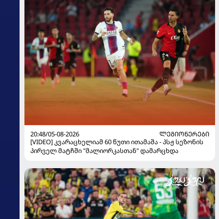
20:48/05-08-2026
ᲚᲔᲒᲘᲝᲜᲔᲠᲔᲑᲘ
[VIDEO] კვარაცხელიამ 60 წუთი ითამაშა - პსჟ სეზონის
პირველ მატჩში "მალიორკასთან" დამარცხდა