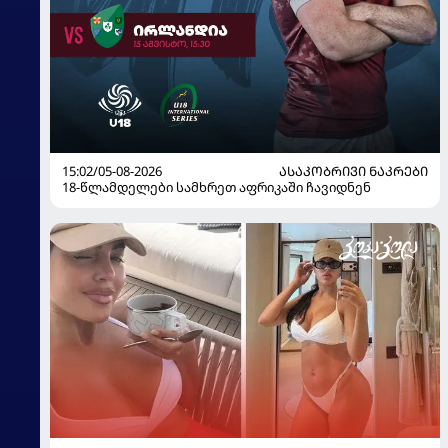
15:02/05-08-2026
ᲐᲡᲐᲙᲝᲑᲠᲘᲕᲘ ᲜᲐᲙᲠᲔᲑᲘ
18-წლამდელები სამხრეთ აფრიკაში ჩავიდნენ