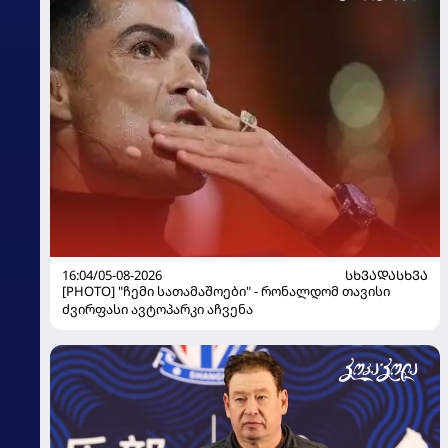
16:04/05-08-2026
ᲡᲮᲕᲐᲓᲐᲡᲮᲕᲐ
[PHOTO] "ჩემი სათამაშოები" - რონალდომ თავისი
ძვირფასი ავტოპარკი აჩვენა