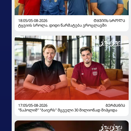
18:05/05-08-2026
ᲢᲧᲕᲘᲘᲡ ᲡᲠᲝᲚᲐ
ტყვიის სროლა. დიდი წარმატება ვროცლავში
17:05/05-08-2026
ᲒᲔᲠᲛᲐᲜᲘᲐ
"ნაპოლიმ" "ბაიერს" მცველი 30 მილიონად მიჰყიდა