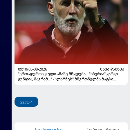
09:10/05-08-2026
ᲡᲮᲕᲐᲓᲐᲡᲮᲕᲐ
"ერთადერთი, გული ამაზე მწყდება... "იბერია" კარგი
გუნდია, მაგრამ..." - "ლარნეს" მწვრთნელმა მატჩი
შეაფასა და თბილისში თავდაჯერებული გუნდი
მოჰყავს
ყველა