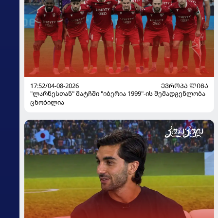
17:52/04-08-2026
ᲔᲕᲠᲝᲞᲐ ᲚᲘᲒᲐ
"ლარნესთან" მატჩში "იბერია 1999"-ის შემადგენლობა
ცნობილია