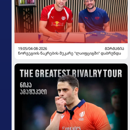
19:05/04-08-2026
ᲒᲔᲠᲛᲐᲜᲘᲐ
ნორვეგიის ნაკრების მეკარე "ლაიფციგში" დაბრუნდა