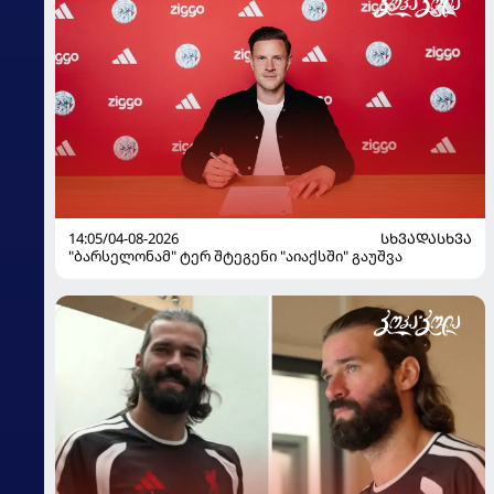
14:05/04-08-2026
ᲡᲮᲕᲐᲓᲐᲡᲮᲕᲐ
"ბარსელონამ" ტერ შტეგენი "აიაქსში" გაუშვა