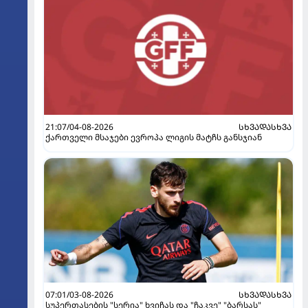
21:07/04-08-2026
ᲡᲮᲕᲐᲓᲐᲡᲮᲕᲐ
ქართველი მსაჯები ევროპა ლიგის მატჩს განსჯიან
07:01/03-08-2026
ᲡᲮᲕᲐᲓᲐᲡᲮᲕᲐ
სუპერთასების "სერია" ხვიჩას და "ჩაკვე" "ბარსას"