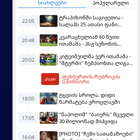
სიახლეები
პოპულარული
ტრაპიზონში საგიჟეთია -
22:05
სალაჰს 25 ათასი ფანი
დახვდა
კვარაცხელიამ 60 წუთი
20:48
ითამაშა - პსჟ სეზონის
პირველ მატჩში
კიტეიშვილმა ვერ ითამაშა -
"მალიორკასთან"
20:02
"შტურმი" ჩემპიონთა ლიგაზე
დამარცხდა
"ფენერბაჰჩესთან"
ფეხბურთის რუბრიკის
დამარცხდა
02:55
სპონსორი
ტყვიის სროლა. დიდი
18:05
წარმატება ვროცლავში
"ნაპოლიმ" "ბაიერს" მცველი
17:05
30 მილიონად მიჰყიდა
[PHOTO] "ჩემი სათამაშოები"
16:04