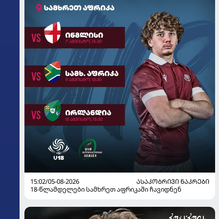
15:02/05-08-2026
ᲐᲡᲐᲙᲝᲑᲠᲘᲕᲘ ᲜᲐᲙᲠᲔᲑᲘ
18-წლამდელები სამხრეთ აფრიკაში ჩავიდნენ