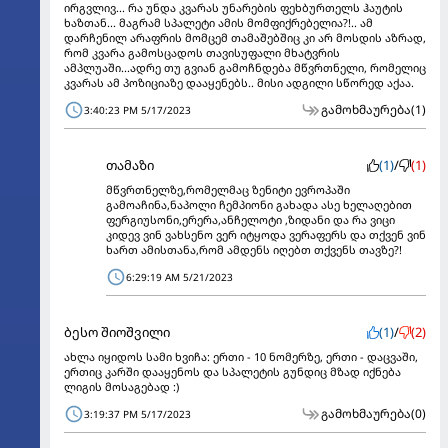
ირგვლივ... რა უნდა კვარას უნარების ფეხბურთელს ჰაუტის
ხაზთან... მაგრამ სპალეტი ამის მომფიქრებელია?!.. ამ
დარჩენილ არაფრის მომცემ თამაშებშიც კი არ მოსდის აზრად,
რომ კვარა გამოსცადოს თავისუფალი მხატვრის
ამპლუაში...ადრე თუ გვიან გამოჩნდება მწვრთნელი, რომელიც
კვარას ამ პოზიციაზე დააყენებს.. მისი ადგილი სწორედ აქაა.
გამოხმაურება
(1)
3:40:23 PM 5/17/2023
თამაზი
(1)
/
(1)
მწვრთნელზე,რომელმაც ზენიტი ევროპაში
გამოაჩინა,ნაპოლი ჩემპიონი გახადა ასე ხელაღებით
ფერგიუსონი,ერერა,ანჩელოტი ,ზიდანი და რა ვიცი
კიდევ ვინ ვახსენო ვერ იტყოდა ვერაფერს და თქვენ ვინ
ხართ ამისთანა,რომ ამდენს იღებთ თქვენს თავზე?!
6:29:19 AM 5/21/2023
ბესო შიოშვილი
(1)
/
(2)
ახლა იყიდოს სამი ხვიჩა: ერთი - 10 ნომერზე, ერთი - დაცვაში,
ერთიც კარში დააყენოს და სპალეტის გუნდიც მზად იქნება
ლიგის მოსაგებად :)
გამოხმაურება
(0)
3:19:37 PM 5/17/2023