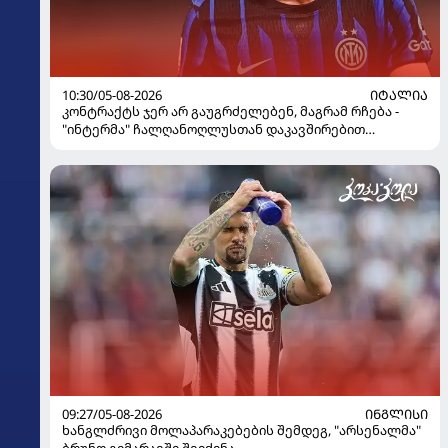
10:30/05-08-2026
ᲘᲢᲐᲚᲘᲐ
კონტრაქტს ჯერ არ გაუგრძელებენ, მაგრამ რჩება -
"ინტერმა" ჩალღანოღლუსთან დაკავშირებით
გადაწყვეტილება მიიღო
09:27/05-08-2026
ᲘᲜᲒᲚᲘᲡᲘ
ხანგლძრივი მოლაპარაკებების შემდეგ, "არსენალმა"