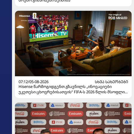
ბრუნო გიმარაეში შეიძინა
07:12/05-08-2026
ᲡᲮᲕᲐ ᲡᲐᲮᲔᲝᲑᲔᲑᲘ
Hisense წარმოგიდგენთ გზავნილს „ინოვაციები
უკეთესი ცხოვრებისათვის“ FIFA-ს 2026 წლის მსოფლიო
ჩემპიონატზე