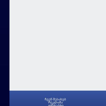
ჩვენ შესახებ
რეკლამა
კონტაქტი