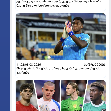
კვარაცხელიასთან ერთად შეუტევს - მუნდიალის გმირი
მალე პსჟ-ს ფეხბურთელი გახდება
11:02/08-08-2026
ᲡᲐᲤᲠᲐᲜᲒᲔᲗᲘ
პსჟ მეკარის შეძენას და "იუვენტუსში" განათხოვრებას
აპირებს