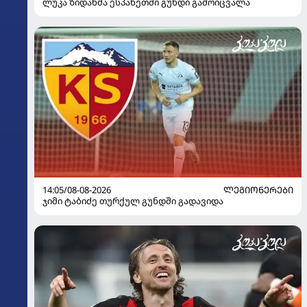
ლუკა ზიდანმა ესპანეთში გუნდი გამოიცვალა
14:05/08-08-2026
ᲚᲔᲒᲘᲝᲜᲔᲠᲔᲑᲘ
ჯიმი ტაბიძე თურქულ გუნდში გადავიდა