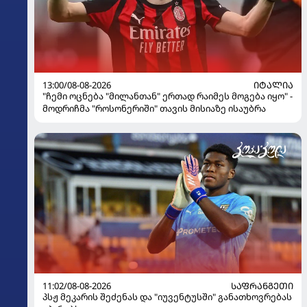
13:00/08-08-2026
ᲘᲢᲐᲚᲘᲐ
"ჩემი ოცნება "მილანთან" ერთად რაიმეს მოგება იყო" -
მოდრიჩმა "როსონერიში" თავის მისიაზე ისაუბრა
11:02/08-08-2026
ᲡᲐᲤᲠᲐᲜᲒᲔᲗᲘ
პსჟ მეკარის შეძენას და "იუვენტუსში" განათხოვრებას