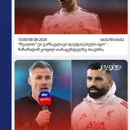
10:00/08-08-2026
ᲡᲮᲕᲐᲓᲐᲡᲮᲕᲐ
"რეალის" ეს ვარსკვლავი დაუფასებელი იყო" -
ჩიჩარიტომ ყოფილ თანაგუნდელზე ისაუბრა