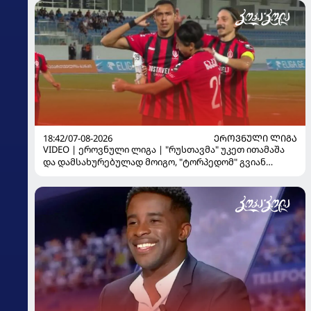
18:42/07-08-2026
ᲔᲠᲝᲕᲜᲣᲚᲘ ᲚᲘᲒᲐ
VIDEO | ეროვნული ლიგა | "რუსთავმა" უკეთ ითამაშა
და დამსახურებულად მოიგო, "ტორპედომ" გვიან
გაიღვიძა...