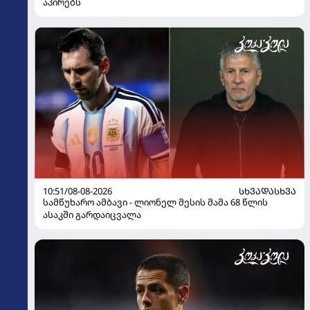
აპირებს
10:51/08-08-2026
ᲡᲮᲕᲐᲓᲐᲡᲮᲕᲐ
სამწუხარო ამბავი - ლიონელ მესის მამა 68 წლის
ასაკში გარდაიცვალა