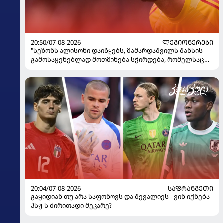
20:50/07-08-2026
ᲚᲔᲒᲘᲝᲜᲔᲠᲔᲑᲘ
"სეზონს ალისონი დაიწყებს, მამარდაშვილს შანსის
გამოსაყენებლად მოთმინება სჭირდება, რომელსაც
100%-ით მიიღებს" - განაცხადა "ლივერპულის"
ყოფილმა მეკარემ
20:04/07-08-2026
ᲡᲐᲤᲠᲐᲜᲒᲔᲗᲘ
გაყიდიან თუ არა საფონოვს და შევალიეს - ვინ იქნება
პსჟ-ს ძირითადი მეკარე?