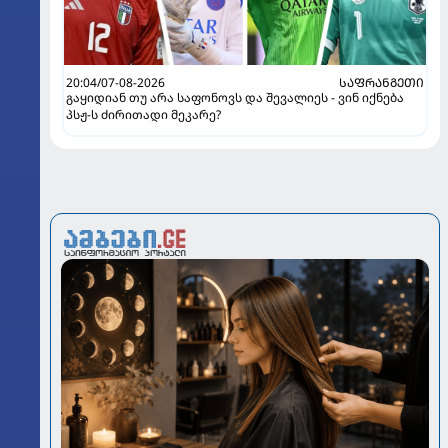
20:04/07-08-2026
ᲡᲐᲤᲠᲐᲜᲒᲔᲗᲘ
გაყიდიან თუ არა საფონოვს და შევალიეს - ვინ იქნება
პსჟ-ს ძირითადი მეკარე?