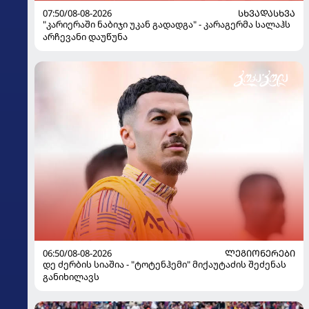
07:50/08-08-2026
ᲡᲮᲕᲐᲓᲐᲡᲮᲕᲐ
"კარიერაში ნაბიჯი უკან გადადგა" - კარაგერმა სალაჰს
არჩევანი დაუწუნა
06:50/08-08-2026
ᲚᲔᲒᲘᲝᲜᲔᲠᲔᲑᲘ
დე ძერბის სიაშია - "ტოტენჰემი" მიქაუტაძის შეძენას
განიხილავს