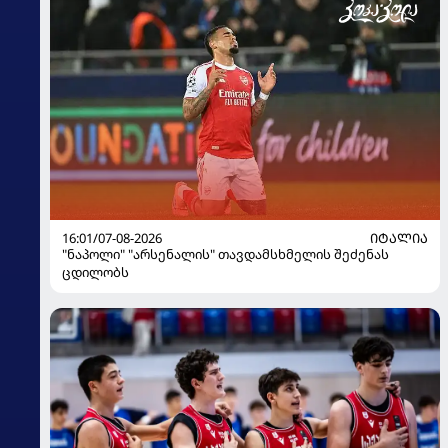
16:01/07-08-2026
ᲘᲢᲐᲚᲘᲐ
"ნაპოლი" "არსენალის" თავდამსხმელის შეძენას
ცდილობს