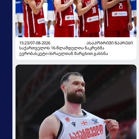
15:23/07-08-2026
ᲐᲡᲐᲙᲝᲑᲠᲘᲕᲘ ᲜᲐᲙᲠᲔᲑᲘ
საქართველოს 16-წლამდელთა ნაკრებმა
ევრობასკეტი ისრაელთან მარცხით გახსნა