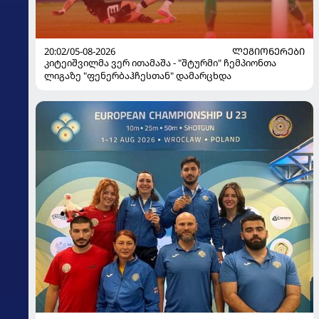
20:02/05-08-2026
ᲚᲔᲒᲘᲝᲜᲔᲠᲔᲑᲘ
კიტეიშვილმა ვერ ითამაშა - "შტურმი" ჩემპიონთა
ლიგაზე "ფენერბაჰჩესთან" დამარცხდა