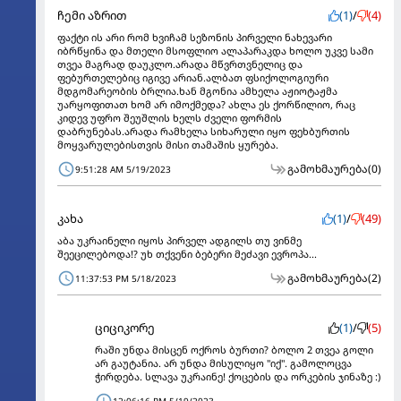
ჩემი აზრით
(1)
/
(4)
ფაქტი ის არი რომ ხვიჩამ სეზონის პირველი ნახევარი
იბრწყინა და მთელი მსოფლიო ალაპარაკდა ხოლო უკვე სამი
თვეა მაგრად დაუკლო.არადა მწვრთვნელიც და
ფებურთელებიც იგივე არიან.ალბათ ფსიქოლოგიური
მდგომარეობის ბრლია.ხან მგონია ამხელა აჟიოტაჟმა
უარყოფითათ ხომ არ იმოქმედა? ახლა ეს ქორწილიო, რაც
კიდევ უფრო შეუშლის ხელს ძველი ფორმის
დაბრუნებას.არადა რამხელა სიხარული იყო ფეხბურთის
მოყვარულებისთვის მისი თამაშის ყურება.
გამოხმაურება
(0)
9:51:28 AM 5/19/2023
კახა
(1)
/
(49)
აბა უკრაინელი იყოს პირველ ადგილს თუ ვინმე
შეეცილებოდა!? უხ თქვენი ბებერი მეძავი ევროპა...
გამოხმაურება
(2)
11:37:53 PM 5/18/2023
ციციკორე
(1)
/
(5)
რაში უნდა მისცენ ოქროს ბურთი? ბოლო 2 თვეა გოლი
არ გაუტანია. არ უნდა მისულიყო "იქ". გამოლოცვა
ჭირდება. სლავა უკრაინე! ქოცების და ორკების ჯინაზე :)