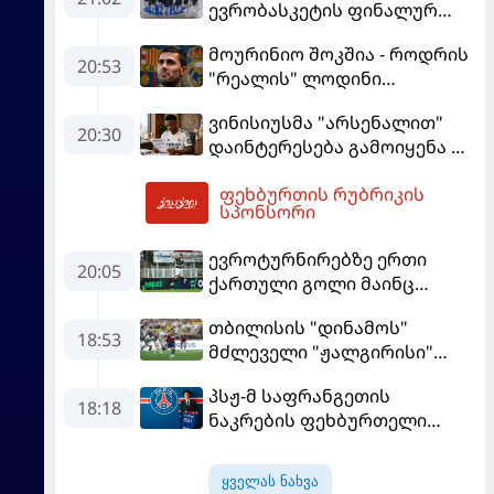
ევრობასკეტის ფინალურ
ეტაპზე – A დივიზიონში
მოურინიო შოკშია - როდრის
ასპარეზობას იწყებს
20:53
"რეალის" ლოდინი
მობეზრდა და
ვინისიუსმა "არსენალით"
"ბარსელონაში" გადადის
20:30
დაინტერესება გამოიყენა და
"რეალთან" კონტრაქტი
ფეხბურთის რუბრიკის
მომგებიანად გააგრძელა
22:38
სპონსორი
ევროტურნირებზე ერთი
20:05
ქართული გოლი მაინც
გავიდა
თბილისის "დინამოს"
18:53
მძლეველი "ჟალგირისი"
სახლში "ჰაიდუკთან"
პსჟ-მ საფრანგეთის
განადგურდა
18:18
ნაკრების ფეხბურთელი
დაიმატა
ყველას ნახვა