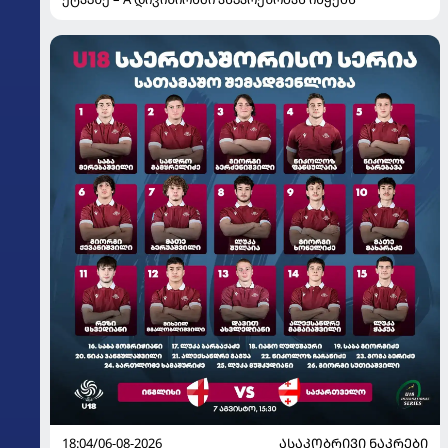
18:04/06-08-2026
ᲐᲡᲐᲙᲝᲑᲠᲘᲕᲘ ᲜᲐᲙᲠᲔᲑᲘ