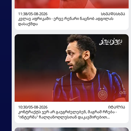
11:38/05-08-2026
ᲡᲮᲕᲐᲓᲐᲡᲮᲕᲐ
კვლავ აფრიკაში - ერვე რენარი ნაცნობ ადგილას
დასაქმდა
10:30/05-08-2026
ᲘᲢᲐᲚᲘᲐ
კონტრაქტს ჯერ არ გაუგრძელებენ, მაგრამ რჩება -
"ინტერმა" ჩალღანოღლუსთან დაკავშირებით
გადაწყვეტილება მიიღო