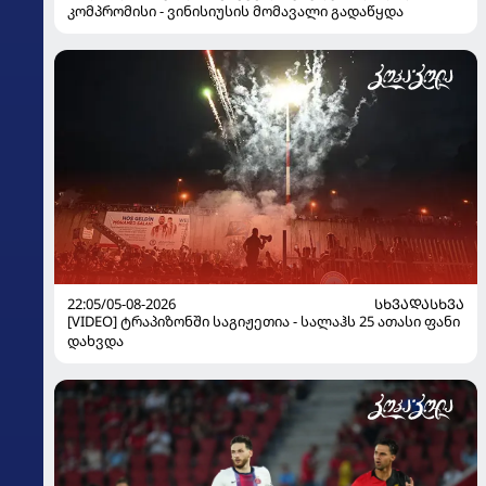
კომპრომისი - ვინისიუსის მომავალი გადაწყდა
22:05/05-08-2026
ᲡᲮᲕᲐᲓᲐᲡᲮᲕᲐ
[VIDEO] ტრაპიზონში საგიჟეთია - სალაჰს 25 ათასი ფანი
დახვდა