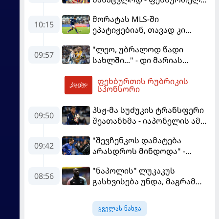
პსჟ-ში სურს, "ბარსა" კი
მორატას MLS-ში
სოლიდური თანხის მიღებას
10:15
ეპატიჟებიან, თავად კი
გეგმავს
ფაბრეგასის
"ლეო, უბრალოდ წადი
გადაწყვეტილებას ელის
09:57
სახლში..." - დი მარიას
ემოციური წერილი მესის
ფეხბურთის რუბრიკის
10:41
სპონსორი
პსჟ-მა სუძუკის ტრანსფერი
09:50
შეათანხმა - იაპონელის ამ
სეზონის მომავალი
"შევჩენკოს დამატება
შევალიეს
09:42
არასდროს მინდოდა" -
გადაწყვეტილებაზე გადის
მოურინიომ უკრაინელის
"ნაპოლის" ლუკაკუს
ტრანსფერი გაიხსენა
08:56
გასხვისება უნდა, მაგრამ
თურქებს თანხაზე ვერ
უთანხმდება
ყველას ნახვა