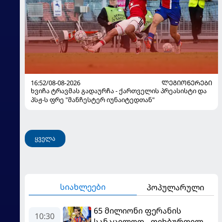
16:52/08-08-2026
ᲚᲔᲒᲘᲝᲜᲔᲠᲔᲑᲘ
ხვიჩა ტრავმას გადაურჩა - ქართველის პრეასისტი და
პსჟ-ს ფრე "მანჩესტერ იუნაიტედთან"
ყველა
სიახლეები
პოპულარული
65 მილიონი ფერანის
10:30
სანაცვლოდ - ფეხბურთელს