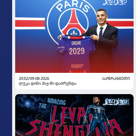
20:02/09-08-2026
ᲡᲐᲤᲠᲐᲜᲒᲔᲗᲘ
ლუკა დინი პსჟ-ში დაბრუნდა