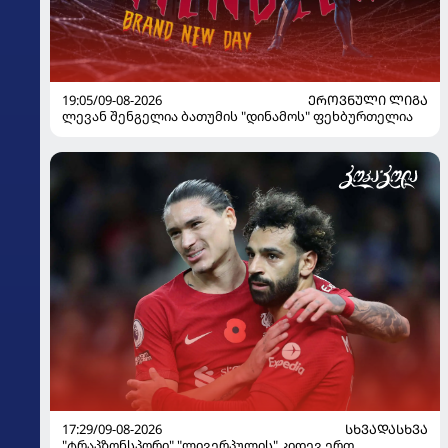
19:05/09-08-2026
ᲔᲠᲝᲕᲜᲣᲚᲘ ᲚᲘᲒᲐ
ლევან შენგელია ბათუმის "დინამოს" ფეხბურთელია
17:29/09-08-2026
ᲡᲮᲕᲐᲓᲐᲡᲮᲕᲐ
"ტრაპზონსპორი" "ლივერპულის" კიდევ ერთ