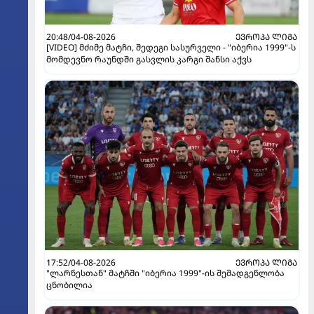
20:48/04-08-2026
ᲔᲕᲠᲝᲞᲐ ᲚᲘᲒᲐ
[VIDEO] მძიმე მატჩი, შედეგი სასურველი - "იბერია 1999"-ს
მომდევნო რაუნდში გასვლის კარგი შანსი აქვს
17:52/04-08-2026
ᲔᲕᲠᲝᲞᲐ ᲚᲘᲒᲐ
"ლარნესთან" მატჩში "იბერია 1999"-ის შემადგენლობა
ცნობილია