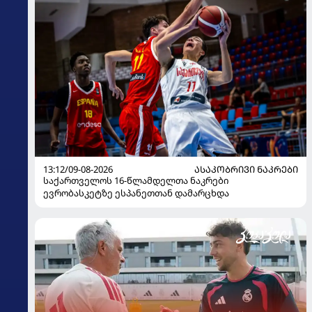
13:12/09-08-2026
ᲐᲡᲐᲙᲝᲑᲠᲘᲕᲘ ᲜᲐᲙᲠᲔᲑᲘ
საქართველოს 16-წლამდელთა ნაკრები
ევრობასკეტზე ესპანეთთან დამარცხდა