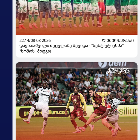
22:14/08-08-2026
ᲚᲔᲒᲘᲝᲜᲔᲠᲔᲑᲘ
დავითაშვილი შეცვლაზე შევიდა - "სენტ-ეტიენმა"
"სოშოს" მოუგო