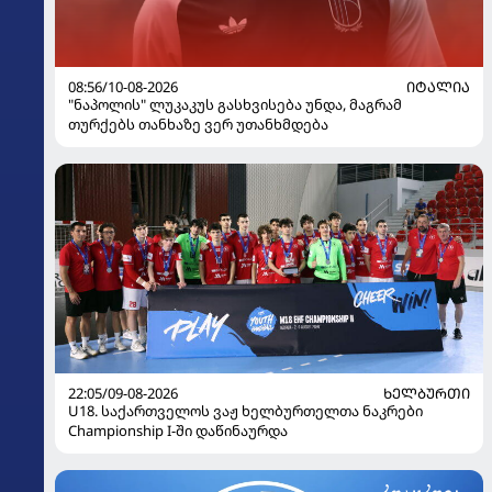
08:56/10-08-2026
ᲘᲢᲐᲚᲘᲐ
"ნაპოლის" ლუკაკუს გასხვისება უნდა, მაგრამ
თურქებს თანხაზე ვერ უთანხმდება
22:05/09-08-2026
ᲮᲔᲚᲑᲣᲠᲗᲘ
U18. საქართველოს ვაჟ ხელბურთელთა ნაკრები
Championship I-ში დაწინაურდა