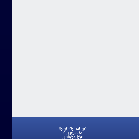
ჩვენ შესახებ
რეკლამა
კონტაქტი