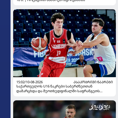
15:02/10-08-2026
ᲐᲡᲐᲙᲝᲑᲠᲘᲕᲘ ᲜᲐᲙᲠᲔᲑᲘ
საქართველოს U16 ნაკრები საბერძნეთთან
დამარცხდა და მეოთხედფინალში საფრანგეთს
შეხვდება