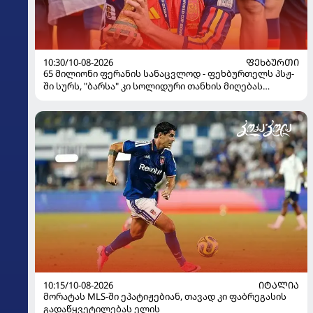
10:30/10-08-2026
ᲤᲔᲮᲑᲣᲠᲗᲘ
65 მილიონი ფერანის სანაცვლოდ - ფეხბურთელს პსჟ-
ში სურს, "ბარსა" კი სოლიდური თანხის მიღებას
გეგმავს
10:15/10-08-2026
ᲘᲢᲐᲚᲘᲐ
მორატას MLS-ში ეპატიჟებიან, თავად კი ფაბრეგასის
გადაწყვეტილებას ელის