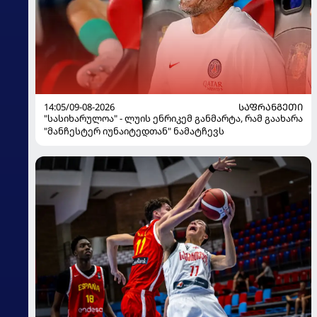
14:05/09-08-2026
ᲡᲐᲤᲠᲐᲜᲒᲔᲗᲘ
"სასიხარულოა" - ლუის ენრიკემ განმარტა, რამ გაახარა
"მანჩესტერ იუნაიტედთან" ნამატჩევს