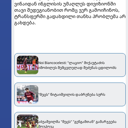
ვინაიდან ინგლისის უმაღლეს დივიზიონში
თავი შედეგიანობით რომც ვერ გამოიჩინოს,
ტრანსფერში გადახდილი თანხა პრობლემა არ
გახდება.
Noi Biancocelesti: "ლაციო" მიქაუტაძის
იმობილეს შემცვლელად შეძენას ცდილობს
"მეცს" წიტაიშვილის დაბრუნება სურს
აბუაშვილმა "მეცს" "გენგამთან" გამარჯვება
მოუპოვა