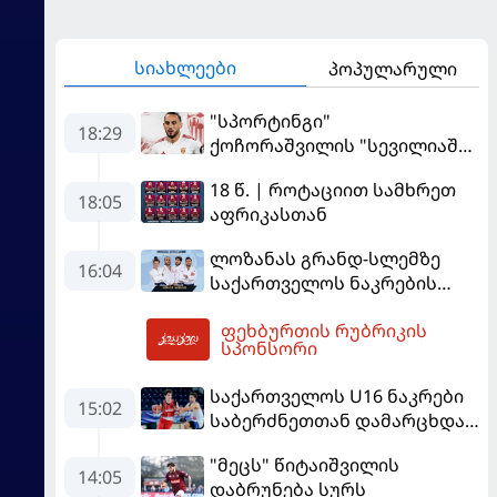
სიახლეები
პოპულარული
"სპორტინგი"
18:29
ქოჩორაშვილის "სევილიაში"
გადასვლას აფერხებს - რა
18 წ. | როტაციით სამხრეთ
ხდება ტრანსფერთან
18:05
აფრიკასთან
დაკავშირებით?
ლოზანას გრანდ-სლემზე
16:04
საქართველოს ნაკრების
შემადგენლობა ცნობილია
ფეხბურთის რუბრიკის
20:00
სპონსორი
საქართველოს U16 ნაკრები
15:02
საბერძნეთთან დამარცხდა
და მეოთხედფინალში
"მეცს" წიტაიშვილის
საფრანგეთს შეხვდება
14:05
დაბრუნება სურს