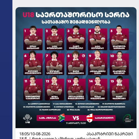
18:05/10-08-2026
ᲐᲡᲐᲙᲝᲑᲠᲘᲕᲘ ᲜᲐᲙᲠᲔᲑᲘ
18 წ. | როტაციით სამხრეთ აფრიკასთან