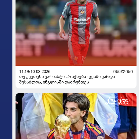
11:19/10-08-2026
ᲘᲜᲒᲚᲘᲡᲘ
თუ უკეთესი ვარიანტი არ იქნება - ჯეიმი ვარდი
შესაძლოა, ინგლისში დაბრუნდეს