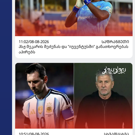
11:02/08-08-2026
ᲡᲐᲤᲠᲐᲜᲒᲔᲗᲘ
პსჟ მეკარის შეძენას და "იუვენტუსში" განათხოვრებას
აპირებს
10:51/08-08-2026
ᲡᲮᲕᲐᲓᲐᲡᲮᲕᲐ