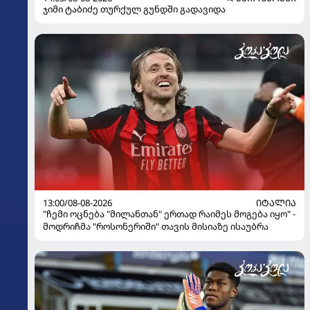
ჯიმი ტაბიძე თურქულ გუნდში გადავიდა
13:00/08-08-2026
ᲘᲢᲐᲚᲘᲐ
"ჩემი ოცნება "მილანთან" ერთად რაიმეს მოგება იყო" -
მოდრიჩმა "როსონერიში" თავის მისიაზე ისაუბრა