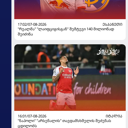
17:02/07-08-2026
ᲔᲡᲞᲐᲜᲔᲗᲘ
"რეალმა" "ლაიფციგისგან" შემტევი 140 მილიონად
შეიძინა
16:01/07-08-2026
ᲘᲢᲐᲚᲘᲐ
"ნაპოლი" "არსენალის" თავდამსხმელის შეძენას
ცდილობს