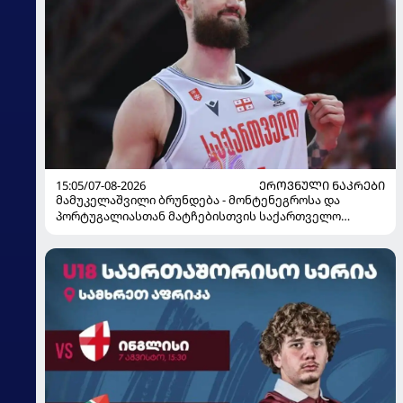
15:05/07-08-2026
ᲔᲠᲝᲕᲜᲣᲚᲘ ᲜᲐᲙᲠᲔᲑᲘ
მამუკელაშვილი ბრუნდება - მონტენეგროსა და
პორტუგალიასთან მატჩებისთვის საქართველო
მზადებას 15 კალათბურთელით იწყებს