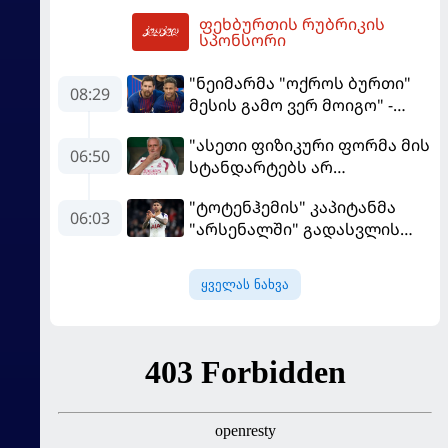
ფეხბურთის რუბრიკის
12:42
სპონსორი
"ნეიმარმა "ოქროს ბურთი"
08:29
მესის გამო ვერ მოიგო" -
ბრაზილიელის ყოფილი
"ასეთი ფიზიკური ფორმა მის
აგენტი
06:50
სტანდარტებს არ
შეეფერება" - მოურინიომ
"ტოტენჰემის" კაპიტანმა
"რეალის" ახალწვეული
06:03
"არსენალში" გადასვლის
გააკრიტიკა
სურვილი გამოთქვა
ყველას ნახვა