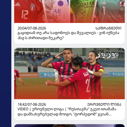
20:04/07-08-2026
ᲡᲐᲤᲠᲐᲜᲒᲔᲗᲘ
გაყიდიან თუ არა საფონოვს და შევალიეს - ვინ იქნება
პსჟ-ს ძირითადი მეკარე?
18:42/07-08-2026
ᲔᲠᲝᲕᲜᲣᲚᲘ ᲚᲘᲒᲐ
VIDEO | ეროვნული ლიგა | "რუსთავმა" უკეთ ითამაშა
და დამსახურებულად მოიგო, "ტორპედომ" გვიან
გაიღვიძა...