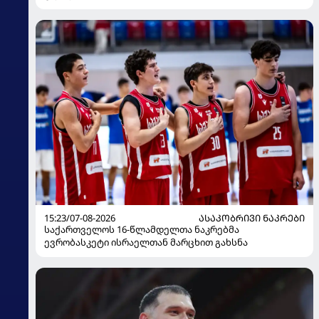
15:23/07-08-2026
ᲐᲡᲐᲙᲝᲑᲠᲘᲕᲘ ᲜᲐᲙᲠᲔᲑᲘ
საქართველოს 16-წლამდელთა ნაკრებმა
ევრობასკეტი ისრაელთან მარცხით გახსნა