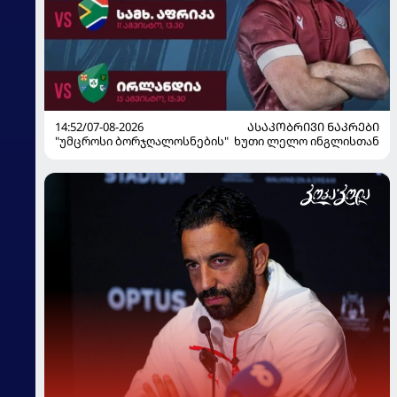
14:52/07-08-2026
ᲐᲡᲐᲙᲝᲑᲠᲘᲕᲘ ᲜᲐᲙᲠᲔᲑᲘ
"უმცროსი ბორჯღალოსნების" ხუთი ლელო ინგლისთან