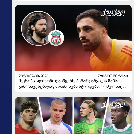
20:50/07-08-2026
ᲚᲔᲒᲘᲝᲜᲔᲠᲔᲑᲘ
"სეზონს ალისონი დაიწყებს, მამარდაშვილს შანსის
გამოსაყენებლად მოთმინება სჭირდება, რომელსაც
100%-ით მიიღებს" - განაცხადა "ლივერპულის"
ყოფილმა მეკარემ