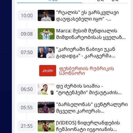
"რეალის" ეს ვარსკვლავი
10:00
დაუფასებელი იყო" -
ჩიჩარიტომ ყოფილ
Marca: მესიმ მუნდიალის
თანაგუნდელზე ისაუბრა
09:08
მიმდინარეობისას ყველაზე
მეტი მუქარა მიიღო
"კარიერაში ნაბიჯი უკან
07:50
გადადგა" - კარაგერმა
სალაჰს არჩევანი დაუწუნა
ფეხბურთის რუბრიკის
10:23
სპონსორი
დე ძერბის სიაშია -
06:50
"ტოტენჰემი" მიქაუტაძის
შეძენას განიხილავს
"ბარსელონას" ცენტრალური
05:55
მცველი კარიერას
"ლივერპულში"
[VIDEOS] ნიდერლანდების
გააგრძელებს
21:55
ჩემპიონატი იეგოიანის