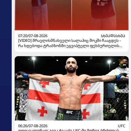
07:20/07-08-2026
ᲡᲮᲕᲐᲓᲐᲡᲮᲕᲐ
[VIDEO] მრავლისმნახველი სალაჰიც შოკში ჩააგდეს -
რა ხდებოდა ტრაბზონში ეგვიპტელი ფეხბურთელის
წარდგენისას
06:26/07-08-2026
UFC
ოფიციალურად: გიგა ჭიკაძე UFC-ში მორიგ ბრძოლას