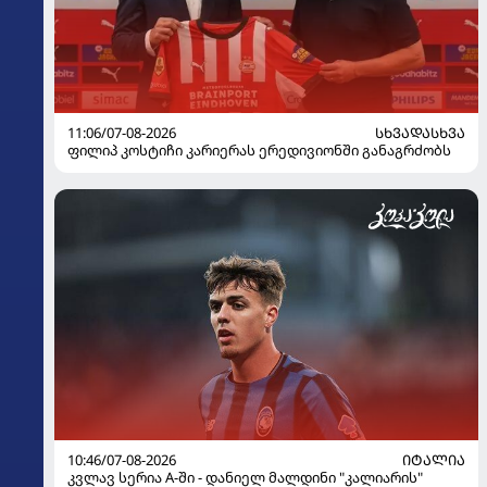
11:06/07-08-2026
ᲡᲮᲕᲐᲓᲐᲡᲮᲕᲐ
ფილიპ კოსტიჩი კარიერას ერედივიონში განაგრძობს
10:46/07-08-2026
ᲘᲢᲐᲚᲘᲐ
კვლავ სერია A-ში - დანიელ მალდინი "კალიარის"