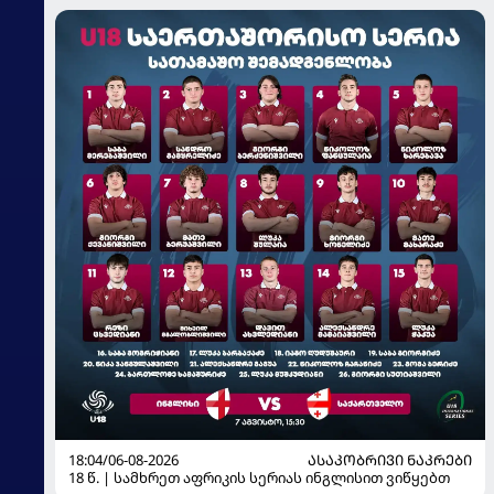
18:04/06-08-2026
ᲐᲡᲐᲙᲝᲑᲠᲘᲕᲘ ᲜᲐᲙᲠᲔᲑᲘ
18 წ. | სამხრეთ აფრიკის სერიას ინგლისით ვიწყებთ