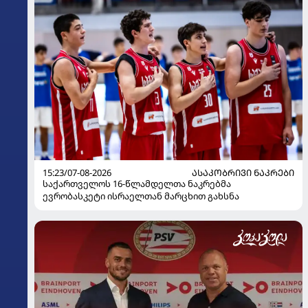
15:23/07-08-2026
ᲐᲡᲐᲙᲝᲑᲠᲘᲕᲘ ᲜᲐᲙᲠᲔᲑᲘ
საქართველოს 16-წლამდელთა ნაკრებმა
ევრობასკეტი ისრაელთან მარცხით გახსნა