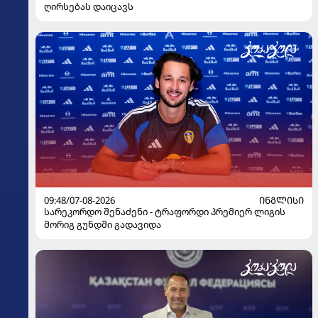
ღირსებას დაიცავს
09:48/07-08-2026
ᲘᲜᲒᲚᲘᲡᲘ
სარეკორდო შენაძენი - ტრაფორდი პრემიერ ლიგის
მორიგ გუნდში გადავიდა