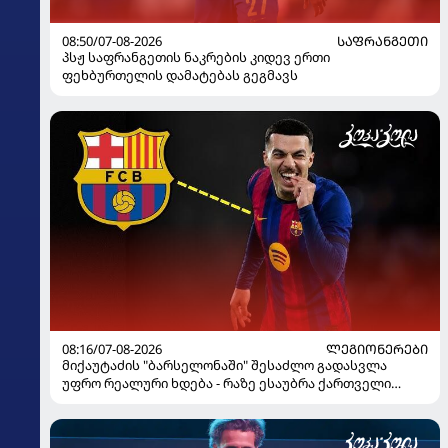
08:50/07-08-2026
ᲡᲐᲤᲠᲐᲜᲒᲔᲗᲘ
პსჟ საფრანგეთის ნაკრების კიდევ ერთი
ფეხბურთელის დამატებას გეგმავს
08:16/07-08-2026
ᲚᲔᲒᲘᲝᲜᲔᲠᲔᲑᲘ
მიქაუტაძის "ბარსელონაში" შესაძლო გადასვლა
უფრო რეალური ხდება - რაზე ესაუბრა ქართველი
კატალონიელთა მთავარ მწვრთნელს