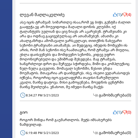
ლევან მაღლაკელიძე
(1)
/
(4)
ასე იცის ტრამვამ. სიმართლე ისაა,რომ ეგ ბიჭი, გენტმა ძალით
გააფუჭა.ეგ არ მოუვიდოდა მაღალი დონის კლუბში. იქ
ტალანტებს უვლიან და ცივ ნიავს არ აკარებენ. ტრამვიანს კი
არა და ოდნავ გაცივებულსაც არ ათამაშებენ. ამათმა კი
ახალგაზრდა ამომავალი ვარსკვლავი, თითქმის ნახევარი
სეზონი ტრამვიანი ათამაშეს. აი შედეგიც. იმედის მომცემი ის
არის, რომ მან სეზონი ისე ჩაამთავრა, რომ ტრამვა არ მიუღია,
ეხლა დაისვენებს და მომდევნო სეზონს, კიდევ უფრო
მოღონიერებული და უშიშრად შეხვდება. მაგ ტრამვას,
ხანგრძლივი დრო და შეჩვევა სჭირდება, შიში და კომპლექსიც
ნელ-ნელა გაუვლის. მომავალ სეზონში, წესით უნდა
მოუმატოს. მთავარია არ დაიმტვრეს. ისე, ისეთი ვეღარასოდეს
იქნება, როგორიც იყო.ყვალაფერმა თავისი წარუშლელი
კვალი, მაინც დატოვა. მისი გამოყენება, მოედნის ცენტრში
მაინც შეიძლება. ვნახოთ, მე იმედი მაინც მაქვს
გამოხმაურება
(0)
8:34:27 PM 5/21/2023
გიო
(1)
/
(0)
როგორ მინდა რომ გაუმართლოს. მეტს იმსახურებს
ნამდვილად.
გამოხმაურება
(0)
6:19:48 PM 5/21/2023