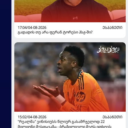
17:04/04-08-2026
ᲔᲡᲞᲐᲜᲔᲗᲘ
გადადის თუ არა ფერან ტორესი პსჟ-ში?
15:02/04-08-2026
ᲔᲡᲞᲐᲜᲔᲗᲘ
"რეალმა" ვინისიუსს წლიურ გასამრჯელოდ 22
მილიონი შესთავაზა - ბრაზილიელი მეტს ითხოვს