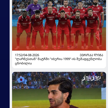
17:52/04-08-2026
ᲔᲕᲠᲝᲞᲐ ᲚᲘᲒᲐ
"ლარნესთან" მატჩში "იბერია 1999"-ის შემადგენლობა
ცნობილია