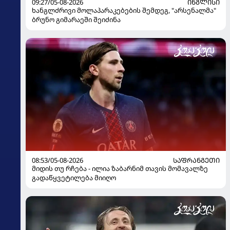
09:27/05-08-2026
ᲘᲜᲒᲚᲘᲡᲘ
ხანგლძრივი მოლაპარაკებების შემდეგ, "არსენალმა"
ბრუნო გიმარაეში შეიძინა
08:53/05-08-2026
ᲡᲐᲤᲠᲐᲜᲒᲔᲗᲘ
მიდის თუ რჩება - ილია ზაბარნიმ თავის მომავალზე
გადაწყვეტილება მიიღო