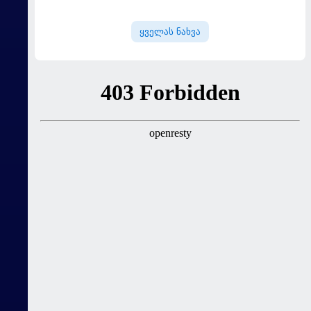
გაოცებული დარჩა - მერაბ
დვალიშვილი Facebook-ის
ყველას ნახვა
დამფუძნებელს
დაუპირისპირდა