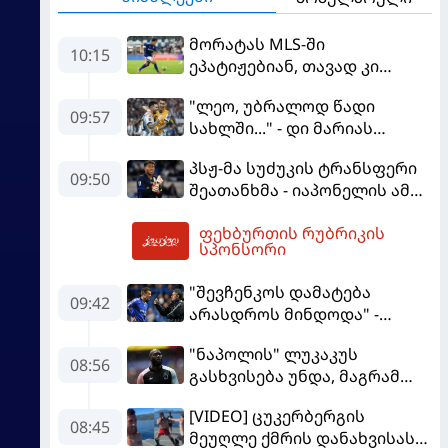
მორატას MLS-ში
10:15
ეპატიჟებიან, თავად კი
ფაბრეგასის
"ლეო, უბრალოდ წადი
გადაწყვეტილებას ელის
09:57
სახლში..." - დი მარიას
ემოციური წერილი მესის
პსჟ-მა სუძუკის ტრანსფერი
09:50
შეათანხმა - იაპონელის ამ
სეზონის მომავალი
ფეხბურთის რუბრიკის
შევალიეს
10:28
სპონსორი
გადაწყვეტილებაზე გადის
"შევჩენკოს დამატება
09:42
არასდროს მინდოდა" -
მოურინიომ უკრაინელის
"ნაპოლის" ლუკაკუს
ტრანსფერი გაიხსენა
08:56
გასხვისება უნდა, მაგრამ
თურქებს თანხაზე ვერ
[VIDEO] ცუკერბერგის
უთანხმდება
08:45
მეუღლე ქმრის დანახვისას