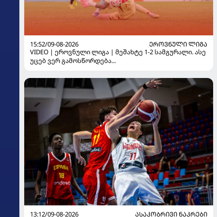
15:52/09-08-2026
ᲔᲠᲝᲕᲜᲣᲚᲘ ᲚᲘᲒᲐ
VIDEO | ეროვნული ლიგა | მეშახტე 1-2 სამგურალი. ასე
უცებ ვერ გამოსწორდება...
13:12/09-08-2026
ᲐᲡᲐᲙᲝᲑᲠᲘᲕᲘ ᲜᲐᲙᲠᲔᲑᲘ