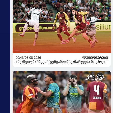
20:41/08-08-2026
ᲚᲔᲒᲘᲝᲜᲔᲠᲔᲑᲘ
აბუაშვილმა "მეცს" "გენგამთან" გამარჯვება მოუპოვა