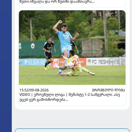
წუთი იწვალა და ორ წუთში დაამთავრა...
15:52/09-08-2026
ᲔᲠᲝᲕᲜᲣᲚᲘ ᲚᲘᲒᲐ
VIDEO | ეროვნული ლიგა | მეშახტე 1-2 სამგურალი. ასე
უცებ ვერ გამოსწორდება...