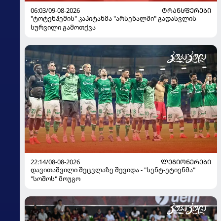
06:03/09-08-2026
ᲢᲠᲐᲜᲡᲤᲔᲠᲔᲑᲘ
"ტოტენჰემის" კაპიტანმა "არსენალში" გადასვლის
სურვილი გამოთქვა
22:14/08-08-2026
ᲚᲔᲒᲘᲝᲜᲔᲠᲔᲑᲘ
დავითაშვილი შეცვლაზე შევიდა - "სენტ-ეტიენმა"
"სოშოს" მოუგო