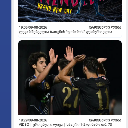
19:05/09-08-2026
ᲔᲠᲝᲕᲜᲣᲚᲘ ᲚᲘᲒᲐ
ლევან შენგელია ბათუმის "დინამოს" ფეხბურთელია
18:29/09-08-2026
ᲔᲠᲝᲕᲜᲣᲚᲘ ᲚᲘᲒᲐ
VIDEO | ეროვნული ლიგა | სპაერი 1-2 დინამო თბ. 73