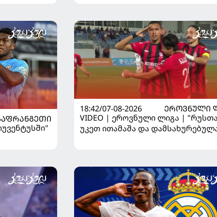
ისაუბრა
18:42/07-08-2026
ᲔᲠᲝᲕᲜᲣᲚᲘ 
VIDEO | ეროვნული ლიგა | "რუსთა
ᲡᲐᲤᲠᲐᲜᲒᲔᲗᲘ
"იუვენტუსში"
უკეთ ითამაშა და დამსახურებულ
მოიგო, "ტორპედომ" გვიან გაიღვიძ