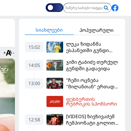
სიახლეები
პოპულარული
ლუკა ზიდანმა
15:02
ესპანეთში გუნდი
+
-
გამოიცვალა
ჯიმი ტაბიძე თურქულ
14:05
გუნდში გადავიდა
"ჩემი ოცნება
13:00
"მილანთან" ერთად
რაიმეს მოგება იყო" -
ფეხბურთის
მოდრიჩმა
14:13
რუბრიკის სპონსორი
"როსონერიში" თავის
მისიაზე ისაუბრა
[VIDEOS] ზივზივაძემ
12:58
ჩემპიონატი გოლით,
"ჰაიდენჰაიმმა" კი