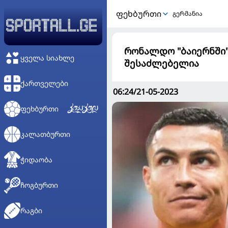
ᲤᲔᲮᲑᲣᲠᲗᲘ
გერმანია
რონალდო "ბაიერნში"?
ᲧᲕᲔᲚᲐ ᲡᲘᲐᲮᲚᲔ
შესაძლებელია
ᲥᲐᲠᲗᲕᲔᲚᲔᲑᲘ
06:24/21-05-2023
ᲤᲔᲮᲑᲣᲠᲗᲘ
ᲙᲐᲚᲐᲗᲑᲣᲠᲗᲘ
ᲭᲘᲓᲐᲝᲑᲐ
ᲩᲝᲒᲑᲣᲠᲗᲘ
ᲠᲐᲒᲑᲘ