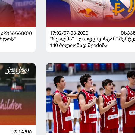
17:02/07-08-2026
ᲔᲡᲞᲐ
ᲡᲐᲤᲠᲐᲜᲒᲔᲗᲘ
"რეალმა" "ლაიფციგისგან" შემტე
ორდოს"
140 მილიონად შეიძინა
ᲘᲢᲐᲚᲘᲐ