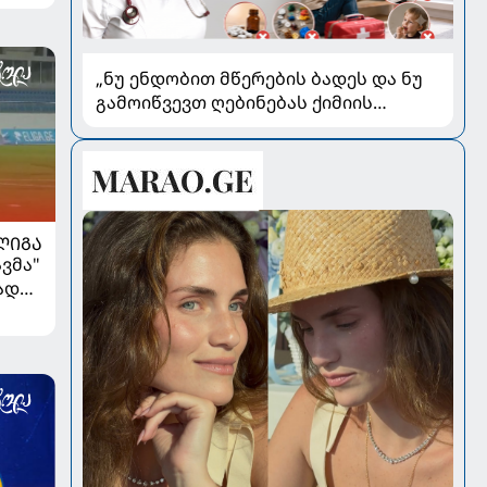
„ნუ ენდობით მწერების ბადეს და ნუ
გამოიწვევთ ღებინებას ქიმიის
გადაყლაპვისას“ - როგორ ვიხსნათ
ბავშვი კრიტიკულ სიტუაციაში,
პედიატრ სალომე ახვლედიანის
რჩევები
ᲚᲘᲒᲐ
ვმა"
ად
ა...