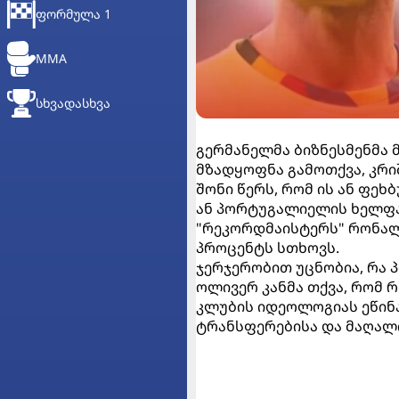
ᲤᲝᲠᲛᲣᲚᲐ 1
MMA
ᲡᲮᲕᲐᲓᲐᲡᲮᲕᲐ
გერმანელმა ბიზნესმენმა 
მზადყოფნა გამოთქვა, კრ
შონი წერს, რომ ის ან ფე
ან პორტუგალიელის ხელფა
"რეკორდმაისტერს" რონალ
პროცენტს სთხოვს.
ჯერჯერობით უცნობია, რა პ
ოლივერ კანმა თქვა, რომ 
კლუბის იდეოლოგიას ეწინ
ტრანსფერებისა და მაღალი