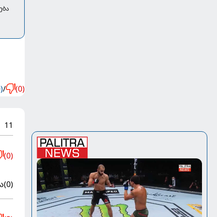
ება
)
/
(0)
11
(0)
ა
(0)