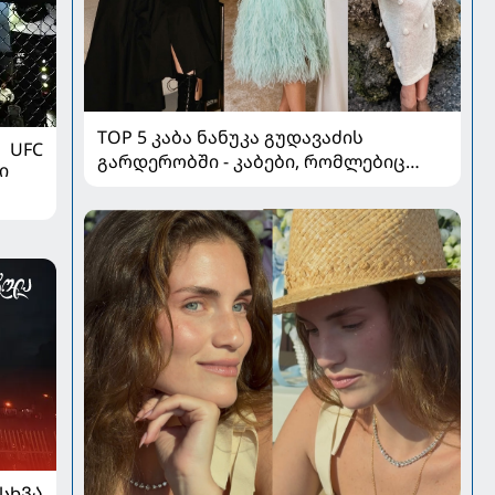
TOP 5 კაბა ნანუკა გუდავაძის
UFC
გარდერობში - კაბები, რომლებიც
ი
ყველა ქალის გულს იპყრობს
ᲡᲮᲕᲐ