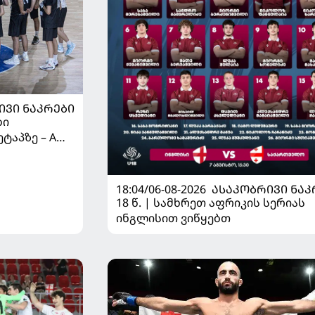
ᲘᲕᲘ ᲜᲐᲙᲠᲔᲑᲘ
ბი
ტაპზე – A
 იწყებს
18:04/06-08-2026
ᲐᲡᲐᲙᲝᲑᲠᲘᲕᲘ ᲜᲐᲙ
18 წ. | სამხრეთ აფრიკის სერიას
ინგლისით ვიწყებთ