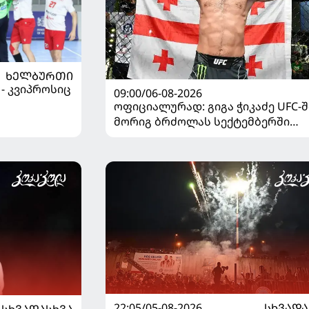
ᲮᲔᲚᲑᲣᲠᲗᲘ
 - კვიპროსიც
09:00/06-08-2026
ოფიციალურად: გიგა ჭიკაძე UFC-შ
მორიგ ბრძოლას სექტემბერში
გამართავს
22:05/05-08-2026
ᲡᲮᲕᲐᲓᲐ