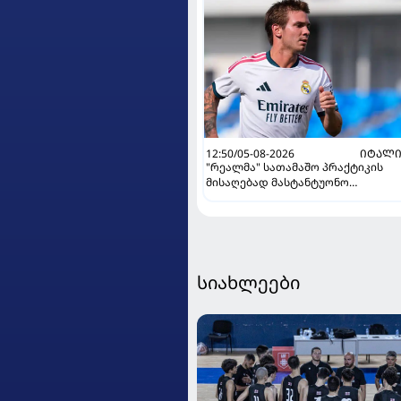
12:50/05-08-2026
ᲘᲢᲐᲚᲘ
"რეალმა" სათამაშო პრაქტიკის
მისაღებად მასტანტუონო
იტალიაში გაანათხოვრა
სიახლეები