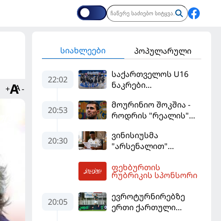
სიახლეები
პოპულარული
საქართველოს U16
22:02
ნაკრები
+
-
ევრობასკეტის
მოურინიო შოკშია -
ფინალურ ეტაპზე – A
20:53
როდრის "რეალის"
დივიზიონში
ლოდინი მობეზრდა
ასპარეზობას იწყებს
ვინისიუსმა
და "ბარსელონაში"
20:30
"არსენალით"
გადადის
დაინტერესება
ფეხბურთის
გამოიყენა და
02:23
რუბრიკის სპონსორი
"რეალთან"
კონტრაქტი
ევროტურნირებზე
მომგებიანად
20:05
ერთი ქართული
გააგრძელა
გოლი მაინც გავიდა