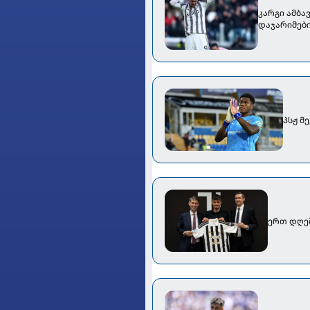
კარგი ამბა
დაჯარიმები
პსჟ მ
ერთ დღეშ