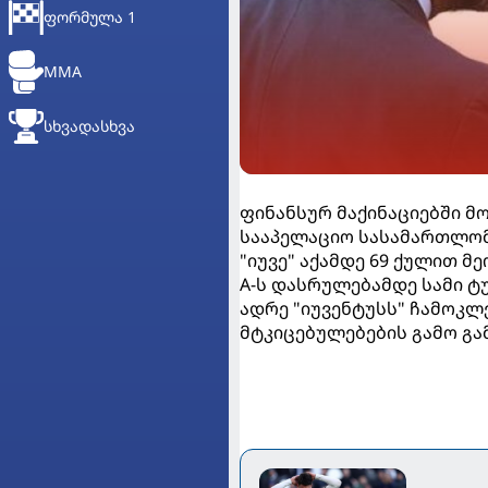
ᲤᲝᲠᲛᲣᲚᲐ 1
MMA
ᲡᲮᲕᲐᲓᲐᲡᲮᲕᲐ
ფინანსურ მაქინაციებში 
სააპელაციო სასამართლომ 
"იუვე" აქამდე 69 ქულით მ
A-ს დასრულებამდე სამი ტ
ადრე "იუვენტუსს" ჩამოკლ
მტკიცებულებების გამო გა