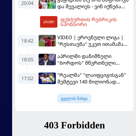
მოთმინება სჭირდება,
20:04
და შევალიეს - ვინ იქნება
რომელსაც 100%-ით
პსჟ-ს ძირითადი მეკარე?
მიიღებს" - განაცხადა
ფეხბურთის რუბრიკის
"ლივერპულის" ყოფილმა
02:56
სპონსორი
მეკარემ
VIDEO | ეროვნული ლიგა |
18:42
"რუსთავმა" უკეთ ითამაშა
და დამსახურებულად
აპრილში დანიშნული
მოიგო, "ტორპედომ" გვიან
18:05
"ბორდოს" მწვრთნელი
გაიღვიძა...
გადააყენეს
"რეალმა" "ლაიფციგისგან"
17:02
შემტევი 140 მილიონად
შეიძინა
ყველას ნახვა