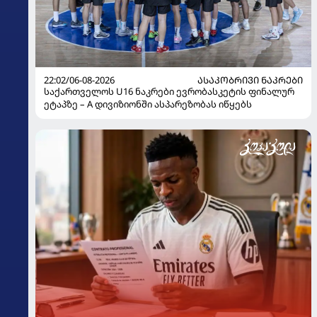
22:02/06-08-2026
ᲐᲡᲐᲙᲝᲑᲠᲘᲕᲘ ᲜᲐᲙᲠᲔᲑᲘ
საქართველოს U16 ნაკრები ევრობასკეტის ფინალურ
ეტაპზე – A დივიზიონში ასპარეზობას იწყებს