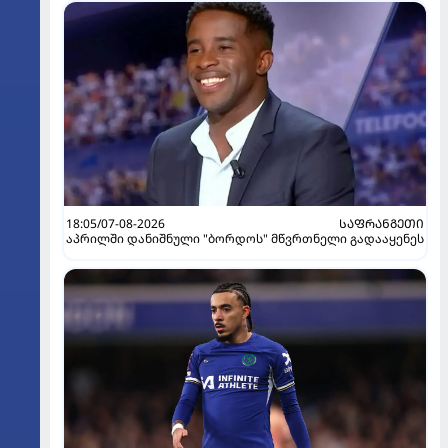
18:05/07-08-2026
ᲡᲐᲤᲠᲐᲜᲒᲔᲗᲘ
აპრილში დანიშნული "ბორდოს" მწვრთნელი გადააყენეს