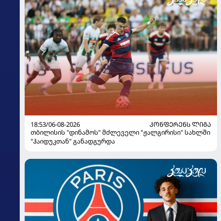
18:53/06-08-2026
ᲙᲝᲜᲤᲔᲠᲔᲜᲡ ᲚᲘᲒᲐ
თბილისის "დინამოს" მძლეველი "ჟალგირისი" სახლში
"ჰაიდუკთან" განადგურდა