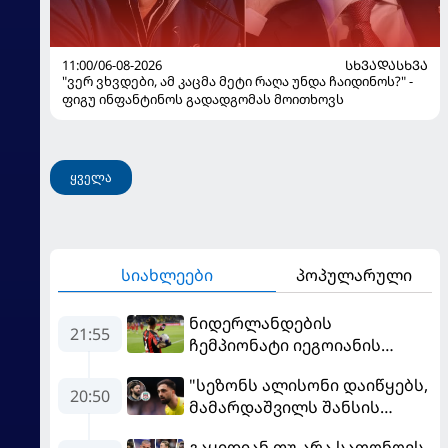
11:00/06-08-2026
ᲡᲮᲕᲐᲓᲐᲡᲮᲕᲐ
"ვერ ვხვდები, ამ კაცმა მეტი რაღა უნდა ჩაიდინოს?" -
ფიგუ ინფანტინოს გადადგომას მოითხოვს
ყველა
სიახლეები
პოპულარული
ნიდერლანდების
21:55
ჩემპიონატი იეგოიანის
გოლით გაიხსნა - ის მატჩის
"სეზონს ალისონი დაიწყებს,
MVP გახდა
20:50
მამარდაშვილს შანსის
გამოსაყენებლად
გაყიდიან თუ არა საფონოვს