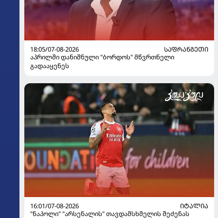
18:05/07-08-2026
ᲡᲐᲤᲠᲐᲜᲒᲔᲗᲘ
აპრილში დანიშნული "ბორდოს" მწვრთნელი
გადააყენეს
16:01/07-08-2026
ᲘᲢᲐᲚᲘᲐ
"ნაპოლი" "არსენალის" თავდამსხმელის შეძენას