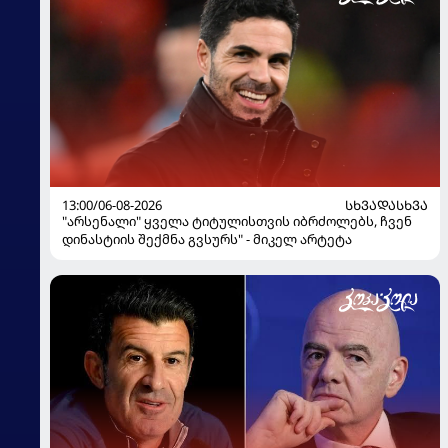
13:00/06-08-2026
ᲡᲮᲕᲐᲓᲐᲡᲮᲕᲐ
"არსენალი" ყველა ტიტულისთვის იბრძოლებს, ჩვენ
დინასტიის შექმნა გვსურს" - მიკელ არტეტა