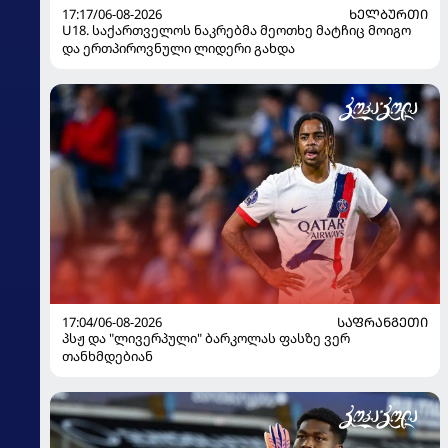
17:17/06-08-2026
ᲮᲔᲚᲑᲣᲠᲗᲘ
U18. საქართველოს ნაკრებმა მეოთხე მატჩიც მოიგო
და ერთპიროვნული ლიდერი გახდა
17:04/06-08-2026
ᲡᲐᲤᲠᲐᲜᲒᲔᲗᲘ
პსჟ და "ლივერპული" ბარკოლას ფასზე ვერ
თანხმდებიან