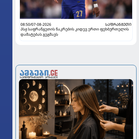
08:50/07-08-2026
ᲡᲐᲤᲠᲐᲜᲒᲔᲗᲘ
პსჟ საფრანგეთის ნაკრების კიდევ ერთი ფეხბურთელის
დამატებას გეგმავს