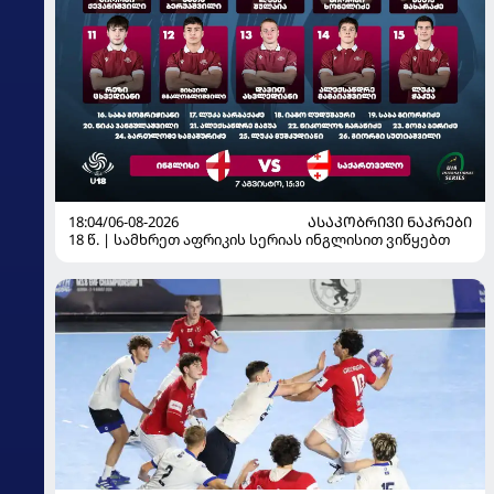
18:04/06-08-2026
ᲐᲡᲐᲙᲝᲑᲠᲘᲕᲘ ᲜᲐᲙᲠᲔᲑᲘ
18 წ. | სამხრეთ აფრიკის სერიას ინგლისით ვიწყებთ