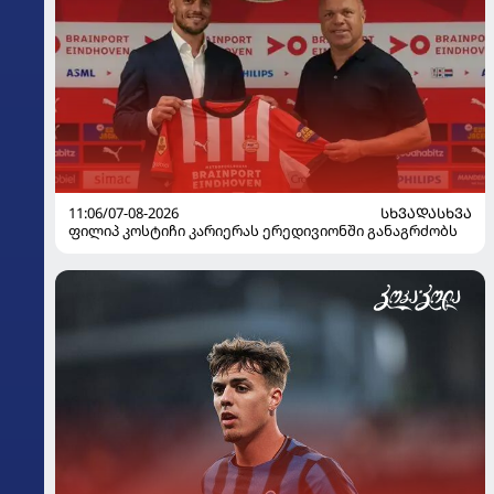
11:06/07-08-2026
ᲡᲮᲕᲐᲓᲐᲡᲮᲕᲐ
ფილიპ კოსტიჩი კარიერას ერედივიონში განაგრძობს