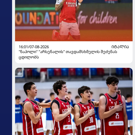
16:01/07-08-2026
ᲘᲢᲐᲚᲘᲐ
"ნაპოლი" "არსენალის" თავდამსხმელის შეძენას
ცდილობს