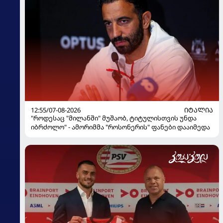
12:55/07-08-2026
ᲘᲢᲐᲚᲘᲐ
"როდესაც "მილანში" მუშაობ, ტიტულისთვის უნდა
იბრძოლო" - ამორიმმა "როსონერის" ფანები დააიმედა