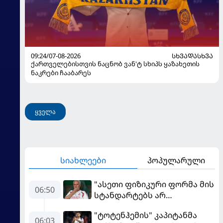
09:24/07-08-2026
ᲡᲮᲕᲐᲓᲐᲡᲮᲕᲐ
ქართველებისთვის ნაცნობ ვან'ტ სხიპს ყაზახეთის
ნაკრები ჩააბარეს
ყველა
სიახლეები
პოპულარული
"ასეთი ფიზიკური ფორმა მის
06:50
სტანდარტებს არ
შეეფერება" - მოურინიომ
"ტოტენჰემის" კაპიტანმა
"რეალის" ახალწვეული
06:03