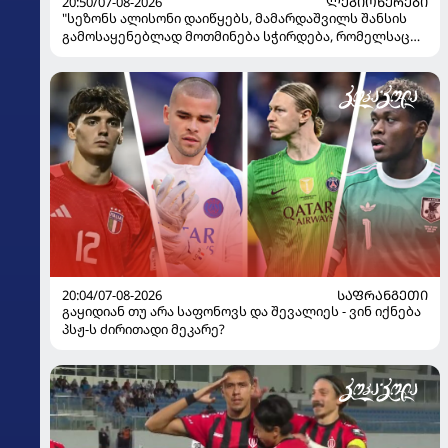
20:50/07-08-2026
ᲚᲔᲒᲘᲝᲜᲔᲠᲔᲑᲘ
"სეზონს ალისონი დაიწყებს, მამარდაშვილს შანსის
გამოსაყენებლად მოთმინება სჭირდება, რომელსაც
100%-ით მიიღებს" - განაცხადა "ლივერპულის"
ყოფილმა მეკარემ
20:04/07-08-2026
ᲡᲐᲤᲠᲐᲜᲒᲔᲗᲘ
გაყიდიან თუ არა საფონოვს და შევალიეს - ვინ იქნება
პსჟ-ს ძირითადი მეკარე?