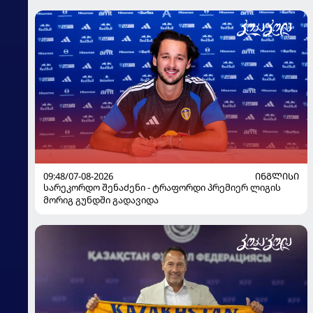
09:48/07-08-2026
ᲘᲜᲒᲚᲘᲡᲘ
სარეკორდო შენაძენი - ტრაფორდი პრემიერ ლიგის
მორიგ გუნდში გადავიდა