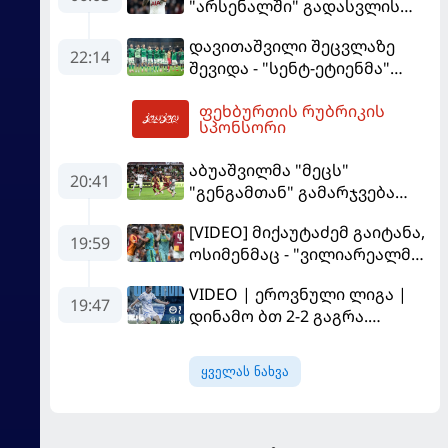
"არსენალში" გადასვლის
გააკრიტიკა
სურვილი გამოთქვა
დავითაშვილი შეცვლაზე
22:14
შევიდა - "სენტ-ეტიენმა"
"სოშოს" მოუგო
ფეხბურთის რუბრიკის
07:36
სპონსორი
აბუაშვილმა "მეცს"
20:41
"გენგამთან" გამარჯვება
მოუპოვა
[VIDEO] მიქაუტაძემ გაიტანა,
19:59
ოსიმენმაც - "ვილიარეალმა"
სტამბოლში
VIDEO | ეროვნული ლიგა |
"გალათასარაის" მოუგო
19:47
დინამო ბთ 2-2 გაგრა.
გამოსყიდული "დანაშაული"
ყველას ნახვა