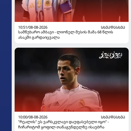
10:51/08-08-2026
ᲡᲮᲕᲐᲓᲐᲡᲮᲕᲐ
სამწუხარო ამბავი - ლიონელ მესის მამა 68 წლის
ასაკში გარდაიცვალა
10:00/08-08-2026
ᲡᲮᲕᲐᲓᲐᲡᲮᲕᲐ
"რეალის" ეს ვარსკვლავი დაუფასებელი იყო" -
ჩიჩარიტომ ყოფილ თანაგუნდელზე ისაუბრა