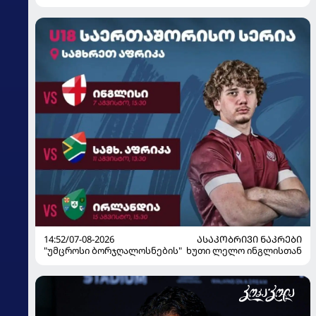
მზადებას 15 კალათბურთელით იწყებს
14:52/07-08-2026
ᲐᲡᲐᲙᲝᲑᲠᲘᲕᲘ ᲜᲐᲙᲠᲔᲑᲘ
"უმცროსი ბორჯღალოსნების" ხუთი ლელო ინგლისთან