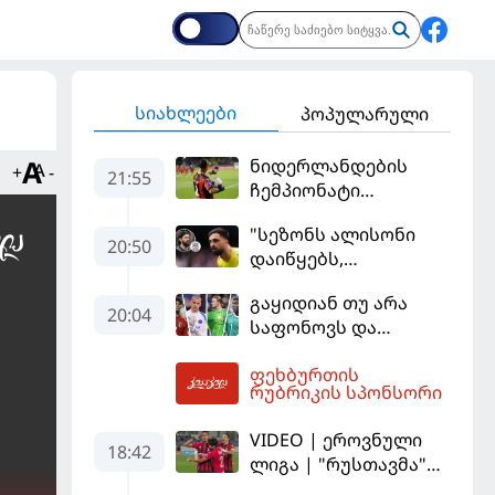
სიახლეები
პოპულარული
ნიდერლანდების
+
-
21:55
ჩემპიონატი
იეგოიანის გოლით
"სეზონს ალისონი
გაიხსნა - ის მატჩის
20:50
დაიწყებს,
MVP გახდა
მამარდაშვილს
გაყიდიან თუ არა
შანსის
20:04
საფონოვს და
გამოსაყენებლად
შევალიეს - ვინ
მოთმინება
ფეხბურთის
იქნება პსჟ-ს
სჭირდება,
05:00
რუბრიკის სპონსორი
ძირითადი მეკარე?
რომელსაც 100%-ით
მიიღებს" - განაცხადა
VIDEO | ეროვნული
18:42
"ლივერპულის"
ლიგა | "რუსთავმა"
ყოფილმა მეკარემ
უკეთ ითამაშა და