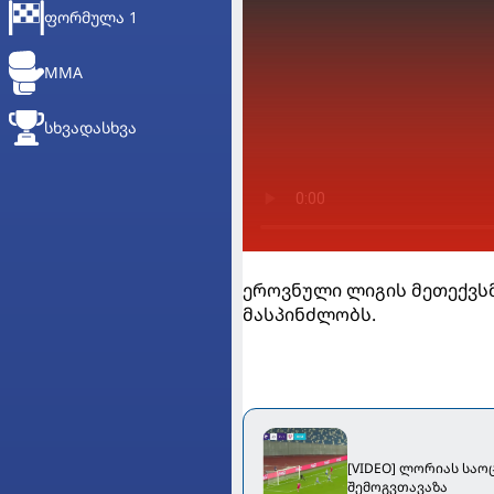
ᲤᲝᲠᲛᲣᲚᲐ 1
MMA
ᲡᲮᲕᲐᲓᲐᲡᲮᲕᲐ
ეროვნული ლიგის მეთექვს
მასპინძლობს.
[VIDEO] ლორიას საოც
შემოგვთავაზა