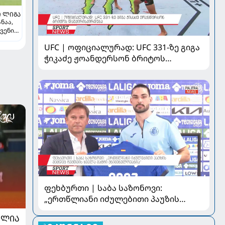
 ᲚᲘᲒᲐ
ნაა,
ვენი
-
UFC | ოფიციალურად: UFC 331-ზე გიგა
ლ
ჭიკაძე ჟოანდერსონ ბრიტოს
დაუპირისპირდება
ფეხბურთი | საბა საზონოვი:
„ერთწლიანი იძულებითი პაუზის
შემდეგ ჩემთვის ყველა მატჩი
ᲐᲚᲘᲐ
მნიშვნელოვანია“