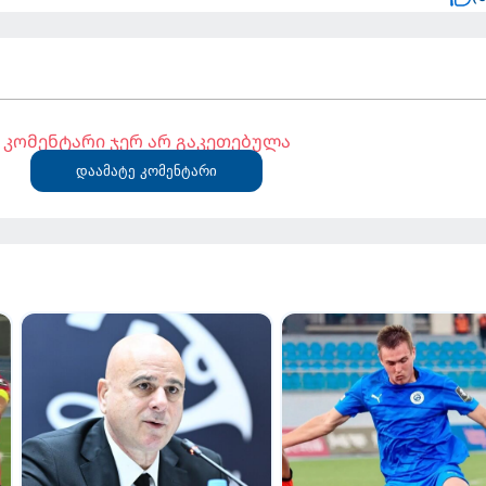
კომენტარი ჯერ არ გაკეთებულა
დაამატე კომენტარი