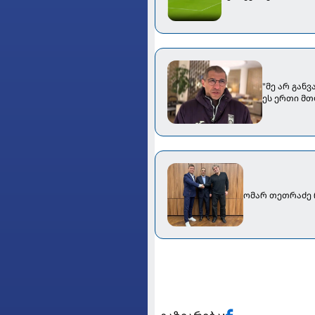
"მე არ გან
ეს ერთი მთ
ომარ თეთრაძე 