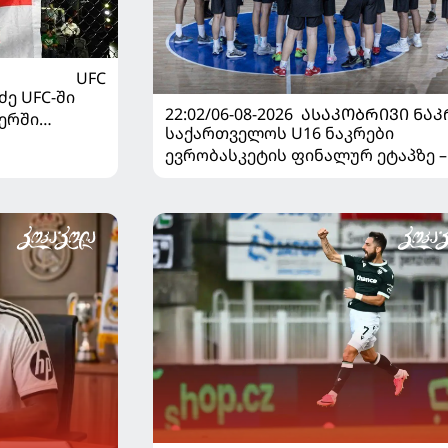
UFC
ე UFC-ში
22:02/06-08-2026
ᲐᲡᲐᲙᲝᲑᲠᲘᲕᲘ ᲜᲐᲙ
ერში
საქართველოს U16 ნაკრები
ევრობასკეტის ფინალურ ეტაპზე –
დივიზიონში ასპარეზობას იწყებს