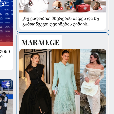
„ნუ ენდობით მწერების ბადეს და ნუ
გამოიწვევთ ღებინებას ქიმიის
გადაყლაპვისას“ - როგორ ვიხსნათ
ბავშვი კრიტიკულ სიტუაციაში,
პედიატრ სალომე ახვლედიანის
რჩევები
ᲚᲘᲡᲘ
ი