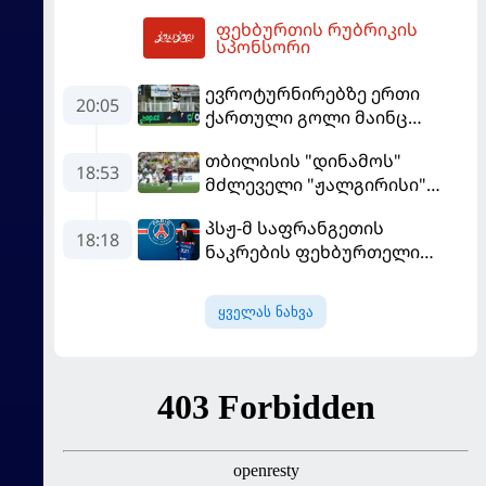
"რეალთან" კონტრაქტი
ფეხბურთის რუბრიკის
მომგებიანად გააგრძელა
04:03
სპონსორი
ევროტურნირებზე ერთი
20:05
ქართული გოლი მაინც
გავიდა
თბილისის "დინამოს"
18:53
მძლეველი "ჟალგირისი"
სახლში "ჰაიდუკთან"
პსჟ-მ საფრანგეთის
განადგურდა
18:18
ნაკრების ფეხბურთელი
დაიმატა
ყველას ნახვა