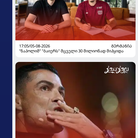
17:05/05-08-2026
ᲒᲔᲠᲛᲐᲜᲘᲐ
"ნაპოლიმ" "ბაიერს" მცველი 30 მილიონად მიჰყიდა