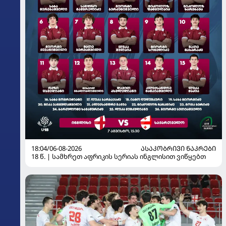
18:04/06-08-2026
ᲐᲡᲐᲙᲝᲑᲠᲘᲕᲘ ᲜᲐᲙᲠᲔᲑᲘ
18 წ. | სამხრეთ აფრიკის სერიას ინგლისით ვიწყებთ