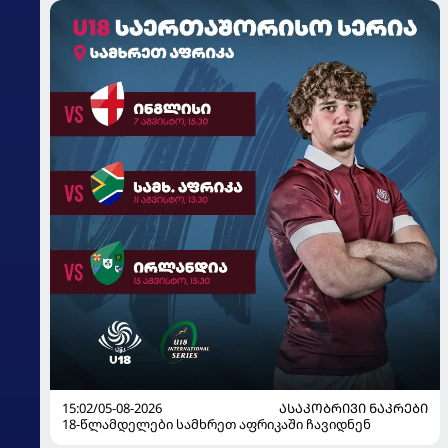
15:02/05-08-2026
ᲐᲡᲐᲙᲝᲑᲠᲘᲕᲘ ᲜᲐᲙᲠᲔᲑᲘ
18-წლამდელები სამხრეთ აფრიკაში ჩავიდნენ