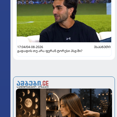
17:04/04-08-2026
ᲔᲡᲞᲐᲜᲔᲗᲘ
გადადის თუ არა ფერან ტორესი პსჟ-ში?