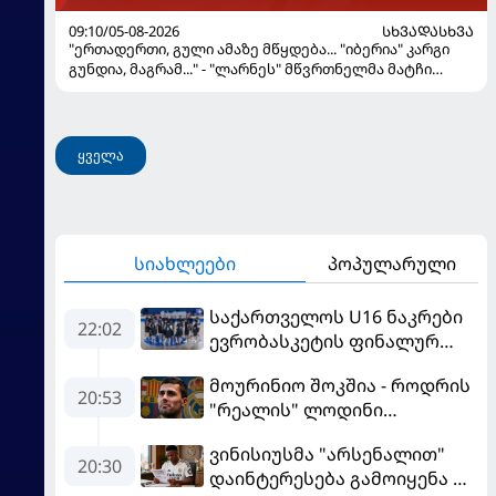
09:10/05-08-2026
ᲡᲮᲕᲐᲓᲐᲡᲮᲕᲐ
"ერთადერთი, გული ამაზე მწყდება... "იბერია" კარგი
გუნდია, მაგრამ..." - "ლარნეს" მწვრთნელმა მატჩი
შეაფასა და თბილისში თავდაჯერებული გუნდი
მოჰყავს
ყველა
სიახლეები
პოპულარული
საქართველოს U16 ნაკრები
22:02
ევრობასკეტის ფინალურ
ეტაპზე – A დივიზიონში
მოურინიო შოკშია - როდრის
ასპარეზობას იწყებს
20:53
"რეალის" ლოდინი
მობეზრდა და
ვინისიუსმა "არსენალით"
"ბარსელონაში" გადადის
20:30
დაინტერესება გამოიყენა და