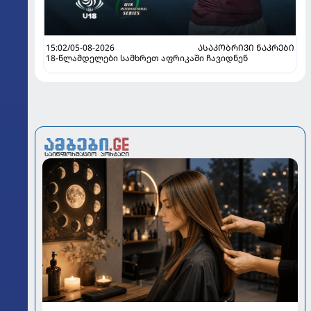
15:02/05-08-2026
ᲐᲡᲐᲙᲝᲑᲠᲘᲕᲘ ᲜᲐᲙᲠᲔᲑᲘ
18-წლამდელები სამხრეთ აფრიკაში ჩავიდნენ