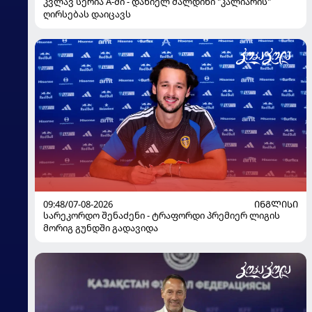
კვლავ სერია A-ში - დანიელ მალდინი "კალიარის"
ღირსებას დაიცავს
09:48/07-08-2026
ᲘᲜᲒᲚᲘᲡᲘ
სარეკორდო შენაძენი - ტრაფორდი პრემიერ ლიგის
მორიგ გუნდში გადავიდა