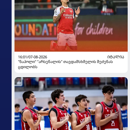
16:01/07-08-2026
ᲘᲢᲐᲚᲘᲐ
"ნაპოლი" "არსენალის" თავდამსხმელის შეძენას
ცდილობს