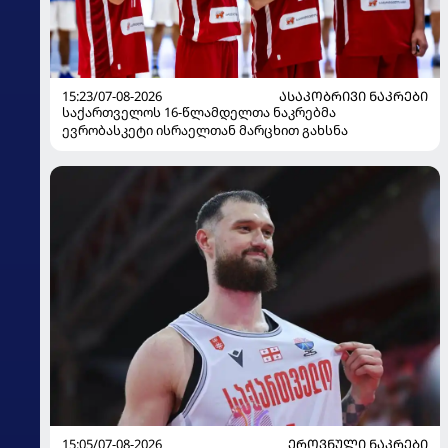
15:23/07-08-2026
ᲐᲡᲐᲙᲝᲑᲠᲘᲕᲘ ᲜᲐᲙᲠᲔᲑᲘ
საქართველოს 16-წლამდელთა ნაკრებმა
ევრობასკეტი ისრაელთან მარცხით გახსნა
15:05/07-08-2026
ᲔᲠᲝᲕᲜᲣᲚᲘ ᲜᲐᲙᲠᲔᲑᲘ