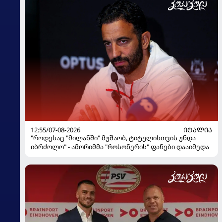
12:55/07-08-2026
ᲘᲢᲐᲚᲘᲐ
"როდესაც "მილანში" მუშაობ, ტიტულისთვის უნდა
იბრძოლო" - ამორიმმა "როსონერის" ფანები დააიმედა