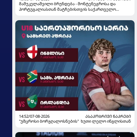
მამუკელაშვილი ბრუნდება - მონტენეგროსა და
პორტუგალიასთან მატჩებისთვის საქართველო
მზადებას 15 კალათბურთელით იწყებს
14:52/07-08-2026
ᲐᲡᲐᲙᲝᲑᲠᲘᲕᲘ ᲜᲐᲙᲠᲔᲑᲘ
"უმცროსი ბორჯღალოსნების" ხუთი ლელო ინგლისთან