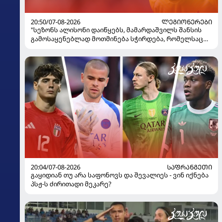
20:50/07-08-2026
ᲚᲔᲒᲘᲝᲜᲔᲠᲔᲑᲘ
"სეზონს ალისონი დაიწყებს, მამარდაშვილს შანსის
გამოსაყენებლად მოთმინება სჭირდება, რომელსაც
100%-ით მიიღებს" - განაცხადა "ლივერპულის"
ყოფილმა მეკარემ
20:04/07-08-2026
ᲡᲐᲤᲠᲐᲜᲒᲔᲗᲘ
გაყიდიან თუ არა საფონოვს და შევალიეს - ვინ იქნება
პსჟ-ს ძირითადი მეკარე?