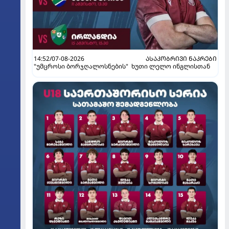
14:52/07-08-2026
ᲐᲡᲐᲙᲝᲑᲠᲘᲕᲘ ᲜᲐᲙᲠᲔᲑᲘ
"უმცროსი ბორჯღალოსნების" ხუთი ლელო ინგლისთან