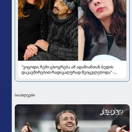
"ვიცოდი, ჩემი ცხოვრება ამ ადამიანთან ბედის
დაკავშირებით რადიკალურად შეიცვლებოდა" -
ნინო ჟვანია დატო ევგენიძესთან ქორწინებასა და
ოჯახზე
სიახლეები