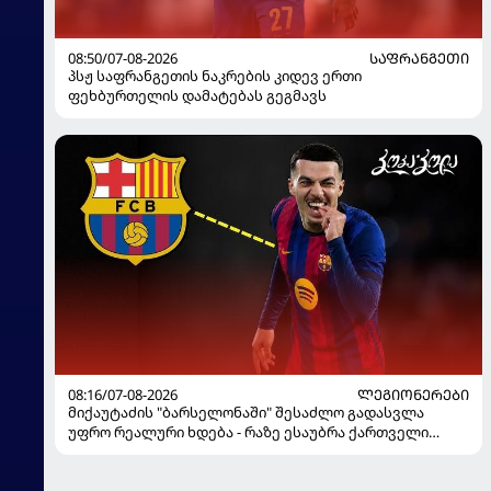
08:50/07-08-2026
ᲡᲐᲤᲠᲐᲜᲒᲔᲗᲘ
პსჟ საფრანგეთის ნაკრების კიდევ ერთი
ფეხბურთელის დამატებას გეგმავს
08:16/07-08-2026
ᲚᲔᲒᲘᲝᲜᲔᲠᲔᲑᲘ
მიქაუტაძის "ბარსელონაში" შესაძლო გადასვლა
უფრო რეალური ხდება - რაზე ესაუბრა ქართველი
კატალონიელთა მთავარ მწვრთნელს