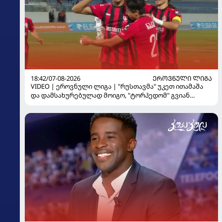
18:42/07-08-2026
ᲔᲠᲝᲕᲜᲣᲚᲘ ᲚᲘᲒᲐ
VIDEO | ეროვნული ლიგა | "რუსთავმა" უკეთ ითამაშა
და დამსახურებულად მოიგო, "ტორპედომ" გვიან
გაიღვიძა...