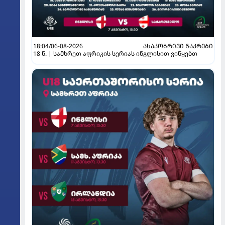
18:04/06-08-2026
ᲐᲡᲐᲙᲝᲑᲠᲘᲕᲘ ᲜᲐᲙᲠᲔᲑᲘ
18 წ. | სამხრეთ აფრიკის სერიას ინგლისით ვიწყებთ