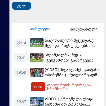
ყველა
სიახლეები
პოპულარული
დავითაშვილი შეცვლაზე
22:14
შევიდა - "სენტ-ეტიენმა"
"სოშოს" მოუგო
აბუაშვილმა "მეცს"
20:41
"გენგამთან" გამარჯვება
მოუპოვა
[VIDEO] მიქაუტაძემ გაიტანა,
19:59
ოსიმენმაც - "ვილიარეალმა"
სტამბოლში
ფეხბურთის რუბრიკის
"გალათასარაის" მოუგო
01:47
სპონსორი
VIDEO | ეროვნული ლიგა |
19:47
დინამო ბთ 2-2 გაგრა.