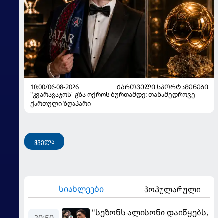
10:00/06-08-2026
ᲥᲐᲠᲗᲕᲔᲚᲘ ᲡᲞᲝᲠᲢᲡᲛᲔᲜᲔᲑᲘ
"კვარავაჯოს" გზა ოქროს ბურთამდე: თანამედროვე
ქართული ზღაპარი
ყველა
სიახლეები
პოპულარული
"სეზონს ალისონი დაიწყებს,
20:50