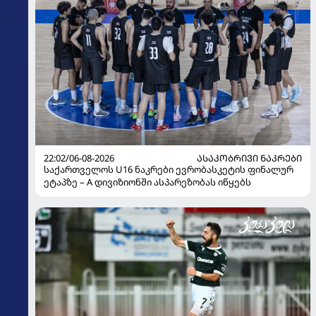
22:02/06-08-2026
ᲐᲡᲐᲙᲝᲑᲠᲘᲕᲘ ᲜᲐᲙᲠᲔᲑᲘ
საქართველოს U16 ნაკრები ევრობასკეტის ფინალურ
ეტაპზე – A დივიზიონში ასპარეზობას იწყებს