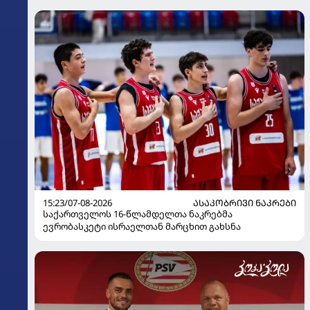
15:23/07-08-2026
ᲐᲡᲐᲙᲝᲑᲠᲘᲕᲘ ᲜᲐᲙᲠᲔᲑᲘ
საქართველოს 16-წლამდელთა ნაკრებმა
ევრობასკეტი ისრაელთან მარცხით გახსნა