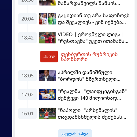
მამარდაშვილს შანსის
გამოსაყენებლად
გაყიდიან თუ არა საფონოვს
მოთმინება სჭირდება,
20:04
და შევალიეს - ვინ იქნება
რომელსაც 100%-ით
პსჟ-ს ძირითადი მეკარე?
მიიღებს" - განაცხადა
VIDEO | ეროვნული ლიგა |
"ლივერპულის" ყოფილმა
18:42
"რუსთავმა" უკეთ ითამაშა
მეკარემ
და დამსახურებულად
ფეხბურთის რუბრიკის
მოიგო, "ტორპედომ" გვიან
20:59
სპონსორი
გაიღვიძა...
აპრილში დანიშნული
18:05
"ბორდოს" მწვრთნელი
გადააყენეს
"რეალმა" "ლაიფციგისგან"
17:02
შემტევი 140 მილიონად
შეიძინა
"ნაპოლი" "არსენალის"
16:01
თავდამსხმელის შეძენას
ცდილობს
ყველას ნახვა