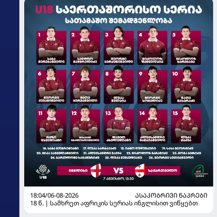
18:04/06-08-2026
ᲐᲡᲐᲙᲝᲑᲠᲘᲕᲘ ᲜᲐᲙᲠᲔᲑᲘ
18 წ. | სამხრეთ აფრიკის სერიას ინგლისით ვიწყებთ