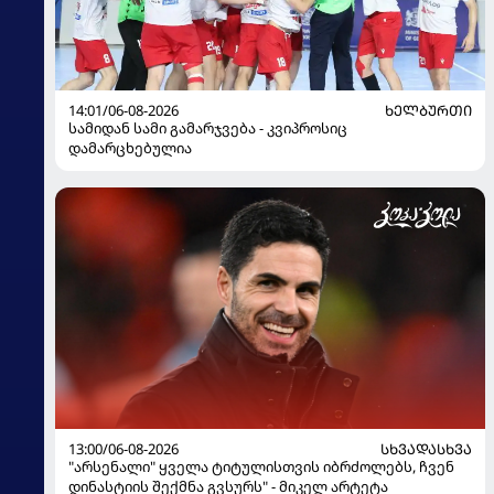
14:01/06-08-2026
ᲮᲔᲚᲑᲣᲠᲗᲘ
სამიდან სამი გამარჯვება - კვიპროსიც
დამარცხებულია
13:00/06-08-2026
ᲡᲮᲕᲐᲓᲐᲡᲮᲕᲐ
"არსენალი" ყველა ტიტულისთვის იბრძოლებს, ჩვენ
დინასტიის შექმნა გვსურს" - მიკელ არტეტა