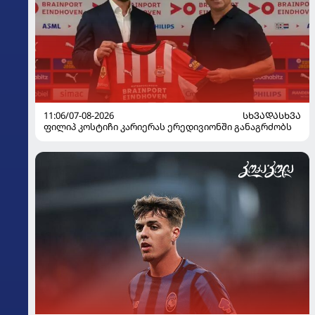
11:06/07-08-2026
ᲡᲮᲕᲐᲓᲐᲡᲮᲕᲐ
ფილიპ კოსტიჩი კარიერას ერედივიონში განაგრძობს