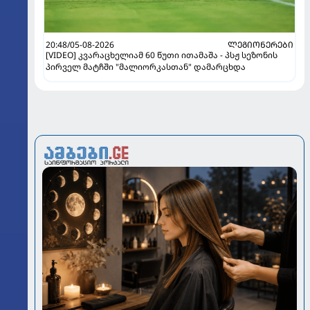
20:48/05-08-2026
ᲚᲔᲒᲘᲝᲜᲔᲠᲔᲑᲘ
[VIDEO] კვარაცხელიამ 60 წუთი ითამაშა - პსჟ სეზონის
პირველ მატჩში "მალიორკასთან" დამარცხდა