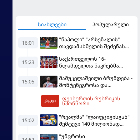
სიახლეები
პოპულარული
"ნაპოლი" "არსენალის"
16:01
თავდამსხმელის შეძენას
ცდილობს
საქართველოს 16-
15:23
წლამდელთა ნაკრებმა
ევრობასკეტი ისრაელთან
მამუკელაშვილი ბრუნდება -
მარცხით გახსნა
15:05
მონტენეგროსა და
პორტუგალიასთან
ფეხბურთის რუბრიკის
მატჩებისთვის საქართველო
16:44
სპონსორი
მზადებას 15
კალათბურთელით იწყებს
"რეალმა" "ლაიფციგისგან"
15:02
შემტევი 140 მილიონად
შეიძინა
"უმცროსი
14:52