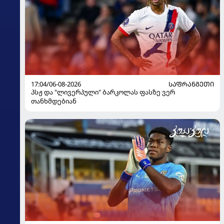
17:04/06-08-2026
ᲡᲐᲤᲠᲐᲜᲒᲔᲗᲘ
პსჟ და "ლივერპული" ბარკოლას ფასზე ვერ
თანხმდებიან