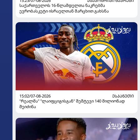
15:23/07-08-2026
ᲐᲡᲐᲙᲝᲑᲠᲘᲕᲘ ᲜᲐᲙᲠᲔᲑᲘ
საქართველოს 16-წლამდელთა ნაკრებმა
ევრობასკეტი ისრაელთან მარცხით გახსნა
15:02/07-08-2026
ᲔᲡᲞᲐᲜᲔᲗᲘ
"რეალმა" "ლაიფციგისგან" შემტევი 140 მილიონად
შეიძინა