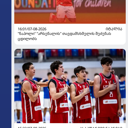
16:01/07-08-2026
ᲘᲢᲐᲚᲘᲐ
"ნაპოლი" "არსენალის" თავდამსხმელის შეძენას
ცდილობს