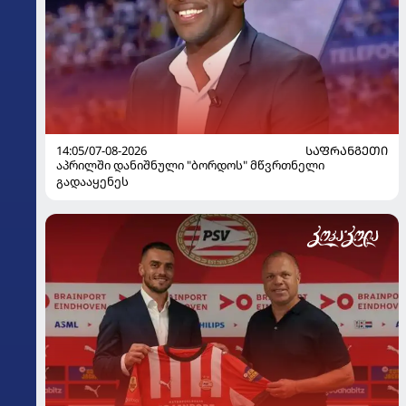
14:05/07-08-2026
ᲡᲐᲤᲠᲐᲜᲒᲔᲗᲘ
აპრილში დანიშნული "ბორდოს" მწვრთნელი
გადააყენეს