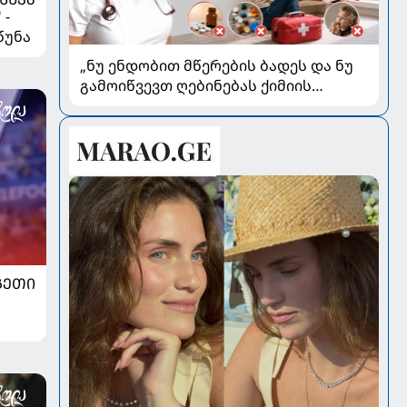
 -
წუნა
„ნუ ენდობით მწერების ბადეს და ნუ
გამოიწვევთ ღებინებას ქიმიის
გადაყლაპვისას“ - როგორ ვიხსნათ
ბავშვი კრიტიკულ სიტუაციაში,
პედიატრ სალომე ახვლედიანის
რჩევები
ᲒᲔᲗᲘ