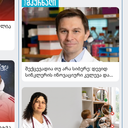
ᲐᲚᲘᲐ
შექცევადია თუ არა სიბერე: დევიდ
სინკლერის ინოვაციური კვლევა და
OSK გენური თერაპია
ᲡᲮᲕᲐ