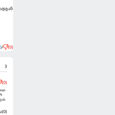
რადგან
)
/
(0)
3
(0)
შით
არ
ვას
ა
(0)