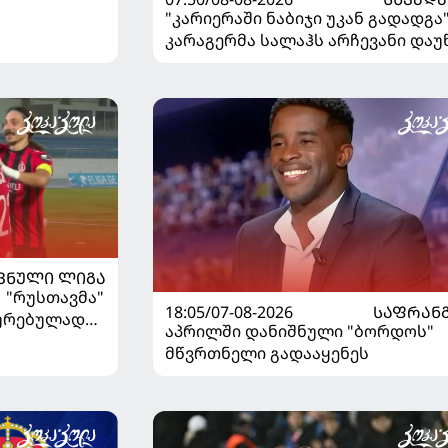
"კარიერაში ნაბიჯი უკან გადადგა"
კარაგერმა სალაჰს არჩევანი დაუ
ᲕᲜᲣᲚᲘ ᲚᲘᲒᲐ
| "რუსთავმა"
18:05/07-08-2026
ᲡᲐᲤᲠᲐᲜ
ხურებულად
აპრილში დანიშნული "ბორდოს"
გაიღვიძა...
მწვრთნელი გადააყენეს