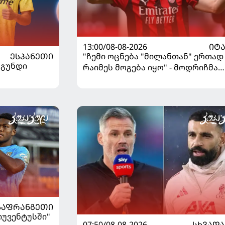
13:00/08-08-2026
ᲘᲢ
ᲔᲡᲞᲐᲜᲔᲗᲘ
"ჩემი ოცნება "მილანთან" ერთად
 გუნდი
რაიმეს მოგება იყო" - მოდრიჩმა
"როსონერიში" თავის მისიაზე
ისაუბრა
ᲡᲐᲤᲠᲐᲜᲒᲔᲗᲘ
"იუვენტუსში"
07:50/08-08-2026
ᲡᲮᲕᲐᲓᲐ