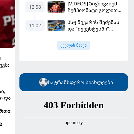
[VIDEOS] ზივზივაძემ
მოდრიჩმა
12:58
ჩემპიონატი გოლით,
"როსონერიში" თავის
"ჰაიდენჰაიმმა" კი
მისიაზე ისაუბრა
პსჟ მეკარის შეძენას
გამარჯვებით დაიწყო
11:02
და "იუვენტუსში"
განათხოვრებას
აპირებს
ყველას ნახვა
ს
ევს:
სატრანსფერო სიახლეები
ი,
ი და
ერთი
ს