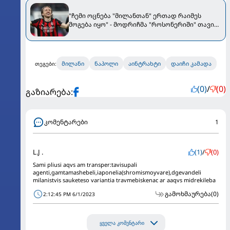
"ჩემი ოცნება "მილანთან" ერთად რაიმეს
მოგება იყო" - მოდრიჩმა "როსონერიში" თავის
მისიაზე ისაუბრა
მილანი
ნაპოლი
აინტრახტი
დაიჩი კამადა
თეგები:
(0)
/
(0)
გაზიარება:
კომენტარები
1
L.J .
(1)
/
(0)
Sami pliusi aqvs am transper:tavisupali
agenti,gamtamashebeli,iaponelia(shromismoyvare),dgevandeli
milanistvis sauketeso variantia travmebiskenac ar aaqvs midrekileba
გამოხმაურება
(0)
2:12:45 PM 6/1/2023
ყველა კომენტარი