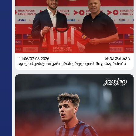
11:06/07-08-2026
ᲡᲮᲕᲐᲓᲐᲡᲮᲕᲐ
ფილიპ კოსტიჩი კარიერას ერედივიონში განაგრძობს