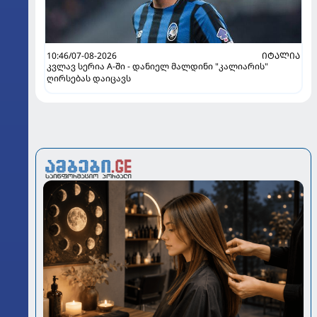
10:46/07-08-2026
ᲘᲢᲐᲚᲘᲐ
კვლავ სერია A-ში - დანიელ მალდინი "კალიარის"
ღირსებას დაიცავს