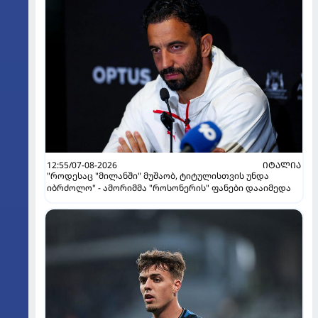
12:55/07-08-2026
ᲘᲢᲐᲚᲘᲐ
"როდესაც "მილანში" მუშაობ, ტიტულისთვის უნდა
იბრძოლო" - ამორიმმა "როსონერის" ფანები დააიმედა