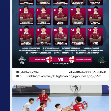
18:04/06-08-2026
ᲐᲡᲐᲙᲝᲑᲠᲘᲕᲘ ᲜᲐᲙᲠᲔᲑᲘ
18 წ. | სამხრეთ აფრიკის სერიას ინგლისით ვიწყებთ