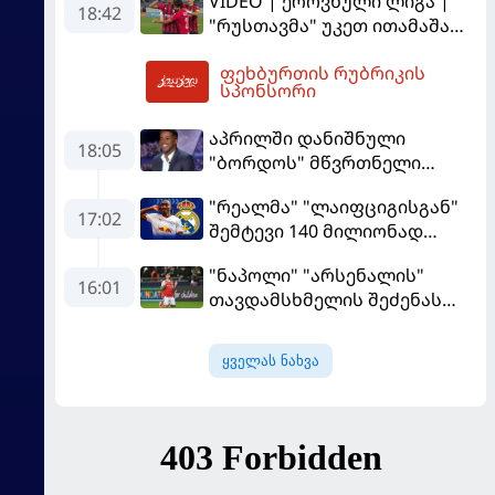
VIDEO | ეროვნული ლიგა |
"ლივერპულის" ყოფილმა
18:42
"რუსთავმა" უკეთ ითამაშა
მეკარემ
და დამსახურებულად
ფეხბურთის რუბრიკის
მოიგო, "ტორპედომ" გვიან
21:16
სპონსორი
გაიღვიძა...
აპრილში დანიშნული
18:05
"ბორდოს" მწვრთნელი
გადააყენეს
"რეალმა" "ლაიფციგისგან"
17:02
შემტევი 140 მილიონად
შეიძინა
"ნაპოლი" "არსენალის"
16:01
თავდამსხმელის შეძენას
ცდილობს
ყველას ნახვა