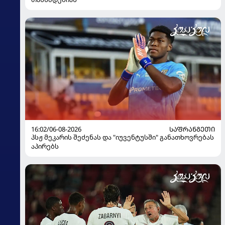
16:02/06-08-2026
ᲡᲐᲤᲠᲐᲜᲒᲔᲗᲘ
პსჟ მეკარის შეძენას და "იუვენტუსში" განათხოვრებას
აპირებს