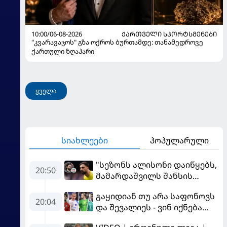
10:00/06-08-2026
ᲥᲐᲠᲗᲕᲔᲚᲘ ᲡᲞᲝᲠᲢᲡᲛᲔᲜᲔᲑᲘ
"კვარავაჯოს" გზა ოქროს ბურთამდე: თანამედროვე
ქართული ზღაპარი
ყველა
სიახლეები
პოპულარული
"სეზონს ალისონი დაიწყებს,
20:50
მამარდაშვილს შანსის
გამოსაყენებლად
გაყიდიან თუ არა საფონოვს
მოთმინება სჭირდება,
20:04
და შევალიეს - ვინ იქნება
რომელსაც 100%-ით
პსჟ-ს ძირითადი მეკარე?
მიიღებს" - განაცხადა