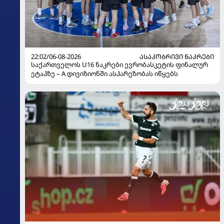
22:02/06-08-2026
ᲐᲡᲐᲙᲝᲑᲠᲘᲕᲘ ᲜᲐᲙᲠᲔᲑᲘ
საქართველოს U16 ნაკრები ევრობასკეტის ფინალურ
ეტაპზე – A დივიზიონში ასპარეზობას იწყებს