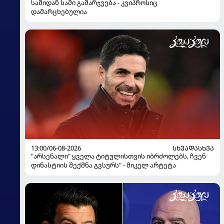
სამიდან სამი გამარჯვება - კვიპროსიც
დამარცხებულია
13:00/06-08-2026
ᲡᲮᲕᲐᲓᲐᲡᲮᲕᲐ
"არსენალი" ყველა ტიტულისთვის იბრძოლებს, ჩვენ
დინასტიის შექმნა გვსურს" - მიკელ არტეტა