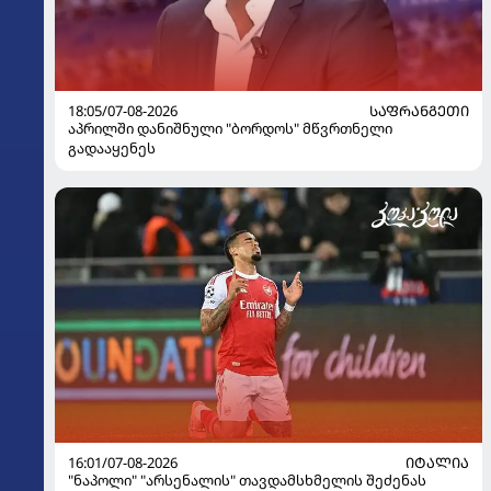
18:05/07-08-2026
ᲡᲐᲤᲠᲐᲜᲒᲔᲗᲘ
აპრილში დანიშნული "ბორდოს" მწვრთნელი
გადააყენეს
16:01/07-08-2026
ᲘᲢᲐᲚᲘᲐ
"ნაპოლი" "არსენალის" თავდამსხმელის შეძენას