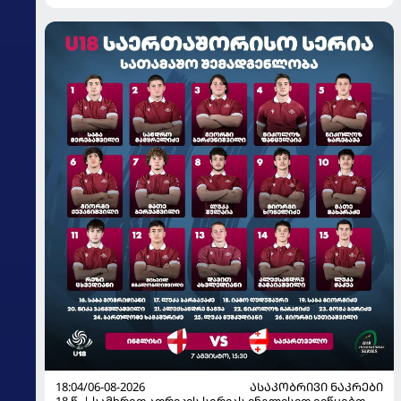
18:04/06-08-2026
ᲐᲡᲐᲙᲝᲑᲠᲘᲕᲘ ᲜᲐᲙᲠᲔᲑᲘ