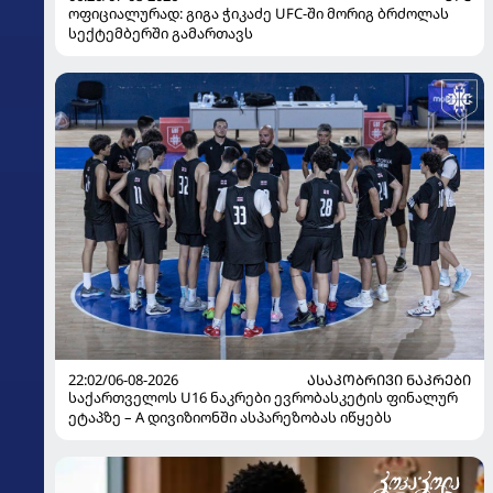
ოფიციალურად: გიგა ჭიკაძე UFC-ში მორიგ ბრძოლას
სექტემბერში გამართავს
22:02/06-08-2026
ᲐᲡᲐᲙᲝᲑᲠᲘᲕᲘ ᲜᲐᲙᲠᲔᲑᲘ
საქართველოს U16 ნაკრები ევრობასკეტის ფინალურ
ეტაპზე – A დივიზიონში ასპარეზობას იწყებს