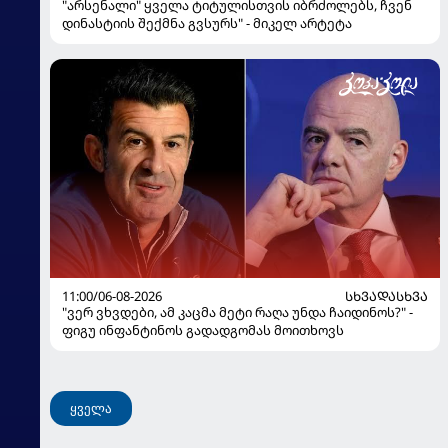
"არსენალი" ყველა ტიტულისთვის იბრძოლებს, ჩვენ
დინასტიის შექმნა გვსურს" - მიკელ არტეტა
11:00/06-08-2026
ᲡᲮᲕᲐᲓᲐᲡᲮᲕᲐ
"ვერ ვხვდები, ამ კაცმა მეტი რაღა უნდა ჩაიდინოს?" -
ფიგუ ინფანტინოს გადადგომას მოითხოვს
ყველა