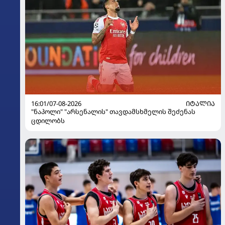
16:01/07-08-2026
ᲘᲢᲐᲚᲘᲐ
"ნაპოლი" "არსენალის" თავდამსხმელის შეძენას
ცდილობს