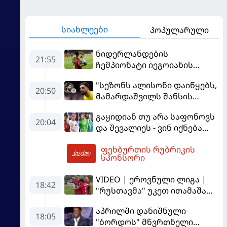
სიახლეები
პოპულარული
ნიდერლანდების
21:55
ჩემპიონატი იეგოიანის
გოლით გაიხსნა - ის მატჩის
"სეზონს ალისონი დაიწყებს,
MVP გახდა
20:50
მამარდაშვილს შანსის
გამოსაყენებლად
გაყიდიან თუ არა საფონოვს
მოთმინება სჭირდება,
20:04
და შევალიეს - ვინ იქნება
რომელსაც 100%-ით
პსჟ-ს ძირითადი მეკარე?
მიიღებს" - განაცხადა
ფეხბურთის რუბრიკის
"ლივერპულის" ყოფილმა
04:00
სპონსორი
მეკარემ
VIDEO | ეროვნული ლიგა |
18:42
"რუსთავმა" უკეთ ითამაშა
და დამსახურებულად
აპრილში დანიშნული
მოიგო, "ტორპედომ" გვიან
18:05
"ბორდოს" მწვრთნელი
გაიღვიძა...