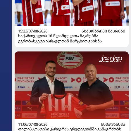
15:23/07-08-2026
ᲐᲡᲐᲙᲝᲑᲠᲘᲕᲘ ᲜᲐᲙᲠᲔᲑᲘ
საქართველოს 16-წლამდელთა ნაკრებმა
ევრობასკეტი ისრაელთან მარცხით გახსნა
11:06/07-08-2026
ᲡᲮᲕᲐᲓᲐᲡᲮᲕᲐ
ფილიპ კოსტიჩი კარიერას ერედივიონში განაგრძობს