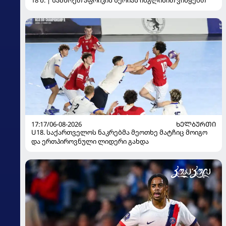
18 წ. | სამხრეთ აფრიკის სერიას ინგლისით ვიწყებთ
17:17/06-08-2026
ᲮᲔᲚᲑᲣᲠᲗᲘ
U18. საქართველოს ნაკრებმა მეოთხე მატჩიც მოიგო
და ერთპიროვნული ლიდერი გახდა