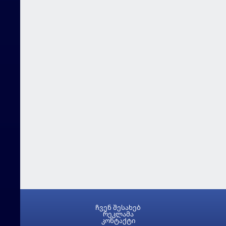
ჩვენ შესახებ
რეკლამა
კონტაქტი