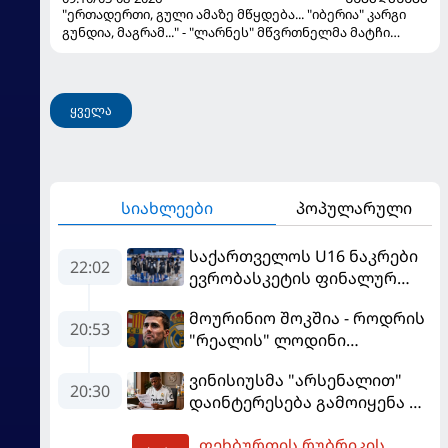
"ერთადერთი, გული ამაზე მწყდება... "იბერია" კარგი
გუნდია, მაგრამ..." - "ლარნეს" მწვრთნელმა მატჩი
შეაფასა და თბილისში თავდაჯერებული გუნდი
მოჰყავს
ყველა
სიახლეები
პოპულარული
საქართველოს U16 ნაკრები
22:02
ევრობასკეტის ფინალურ
ეტაპზე – A დივიზიონში
მოურინიო შოკშია - როდრის
ასპარეზობას იწყებს
20:53
"რეალის" ლოდინი
მობეზრდა და
ვინისიუსმა "არსენალით"
"ბარსელონაში" გადადის
20:30
დაინტერესება გამოიყენა და
"რეალთან" კონტრაქტი
ფეხბურთის რუბრიკის
მომგებიანად გააგრძელა