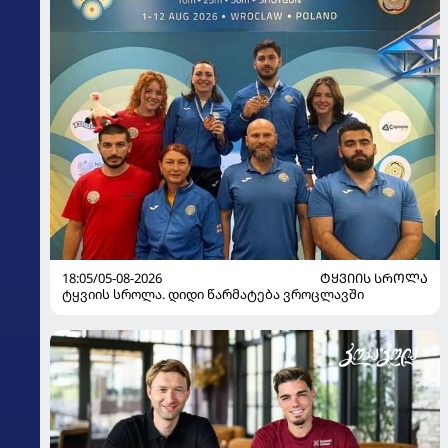
18:05/05-08-2026
ᲢᲧᲕᲘᲘᲡ ᲡᲠᲝᲚᲐ
ტყვიის სროლა. დიდი წარმატება ვროცლავში