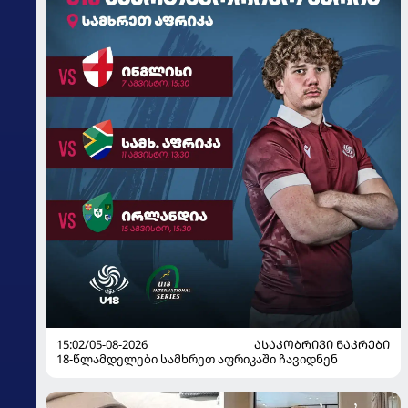
15:02/05-08-2026
ᲐᲡᲐᲙᲝᲑᲠᲘᲕᲘ ᲜᲐᲙᲠᲔᲑᲘ
18-წლამდელები სამხრეთ აფრიკაში ჩავიდნენ