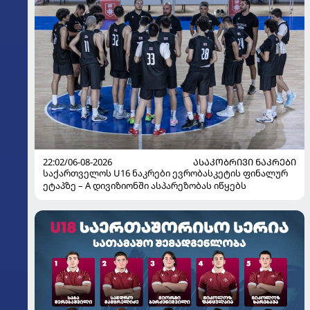
22:02/06-08-2026
ᲐᲡᲐᲙᲝᲑᲠᲘᲕᲘ ᲜᲐᲙᲠᲔᲑᲘ
საქართველოს U16 ნაკრები ევრობასკეტის ფინალურ
ეტაპზე – A დივიზიონში ასპარეზობას იწყებს