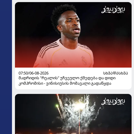
07:50/06-08-2026
ᲡᲮᲕᲐᲓᲐᲡᲮᲕᲐ
მადრიდის "რეალის" უჩვეულო ქმედება და დიდი
კომპრომისი - ვინისიუსის მომავალი გადაწყდა