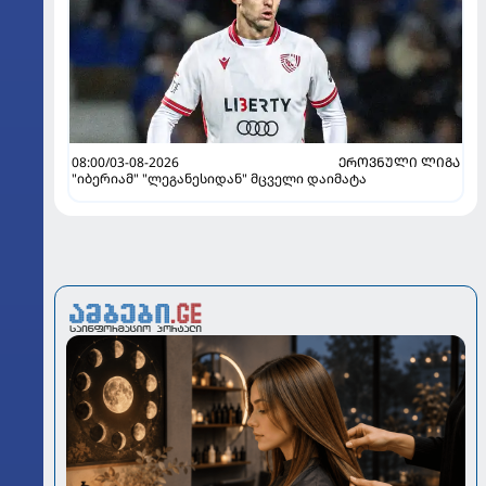
08:00/03-08-2026
ᲔᲠᲝᲕᲜᲣᲚᲘ ᲚᲘᲒᲐ
"იბერიამ" "ლეგანესიდან" მცველი დაიმატა