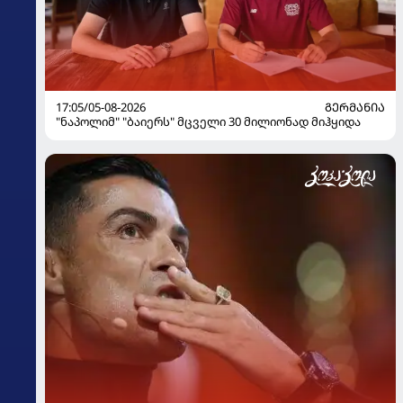
17:05/05-08-2026
ᲒᲔᲠᲛᲐᲜᲘᲐ
"ნაპოლიმ" "ბაიერს" მცველი 30 მილიონად მიჰყიდა