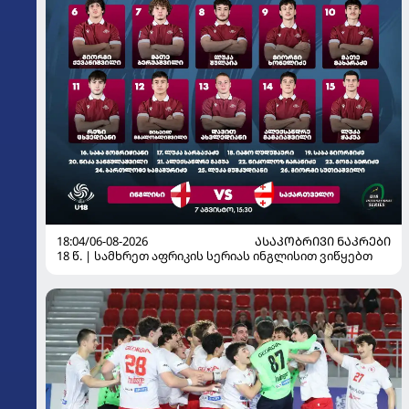
18:04/06-08-2026
ᲐᲡᲐᲙᲝᲑᲠᲘᲕᲘ ᲜᲐᲙᲠᲔᲑᲘ
18 წ. | სამხრეთ აფრიკის სერიას ინგლისით ვიწყებთ