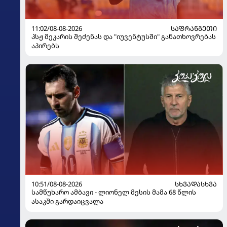
11:02/08-08-2026
ᲡᲐᲤᲠᲐᲜᲒᲔᲗᲘ
პსჟ მეკარის შეძენას და "იუვენტუსში" განათხოვრებას
აპირებს
10:51/08-08-2026
ᲡᲮᲕᲐᲓᲐᲡᲮᲕᲐ
სამწუხარო ამბავი - ლიონელ მესის მამა 68 წლის
ასაკში გარდაიცვალა