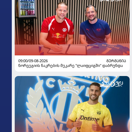
09:00/09-08-2026
ᲒᲔᲠᲛᲐᲜᲘᲐ
ნორვეგიის ნაკრების მეკარე "ლაიფციგში" დაბრუნდა