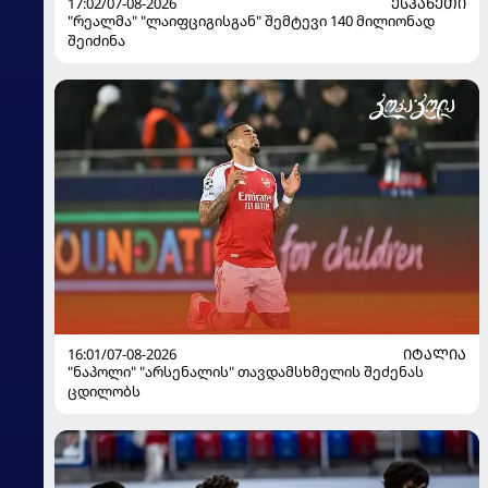
17:02/07-08-2026
ᲔᲡᲞᲐᲜᲔᲗᲘ
"რეალმა" "ლაიფციგისგან" შემტევი 140 მილიონად
შეიძინა
16:01/07-08-2026
ᲘᲢᲐᲚᲘᲐ
"ნაპოლი" "არსენალის" თავდამსხმელის შეძენას
ცდილობს