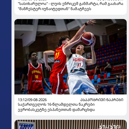
"სასიხარულოა" - ლუის ენრიკემ განმარტა, რამ გაახარა
"მანჩესტერ იუნაიტედთან" ნამატჩევს
13:12/09-08-2026
ᲐᲡᲐᲙᲝᲑᲠᲘᲕᲘ ᲜᲐᲙᲠᲔᲑᲘ
საქართველოს 16-წლამდელთა ნაკრები
ევრობასკეტზე ესპანეთთან დამარცხდა