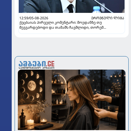
12:59/05-08-2026
ᲔᲠᲝᲕᲜᲣᲚᲘ ᲚᲘᲒᲐ
ქეცბაიას პირველი კომენტარი: მოედანზე თუ
შევვარდებოდი და თამაშს ჩავშლიდი, თორემ...