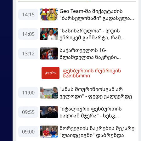
Geo Team-მა მიქაუტაძის
14:15
"ბარსელონაში" გადასვლაზე
გავრცელებულ
"სასიხარულოა" - ლუის
ინფორმაციაზე განმარტება
14:05
ენრიკემ განმარტა, რამ
გააკეთა
გაახარა "მანჩესტერ
საქართველოს 16-
იუნაიტედთან" ნამატჩევს
13:12
წლამდელთა ნაკრები
ევრობასკეტზე ესპანეთთან
ფეხბურთის რუბრიკის
დამარცხდა
14:25
სპონსორი
"ამას მოურინიოსგან არ
11:00
ველოდი" - ფედე ვალვერდე
"იტალიური ფეხბურთის
09:55
ძალიან მჯერა" - სესკ
ფაბრეგასი
ნორვეგიის ნაკრების მეკარე
09:00
"ლაიფციგში" დაბრუნდა