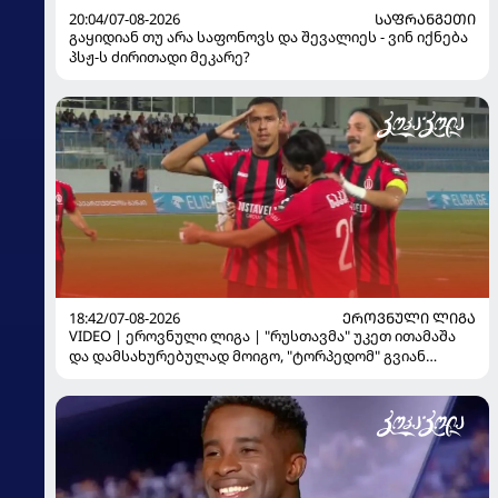
20:04/07-08-2026
ᲡᲐᲤᲠᲐᲜᲒᲔᲗᲘ
გაყიდიან თუ არა საფონოვს და შევალიეს - ვინ იქნება
პსჟ-ს ძირითადი მეკარე?
18:42/07-08-2026
ᲔᲠᲝᲕᲜᲣᲚᲘ ᲚᲘᲒᲐ
VIDEO | ეროვნული ლიგა | "რუსთავმა" უკეთ ითამაშა
და დამსახურებულად მოიგო, "ტორპედომ" გვიან
გაიღვიძა...