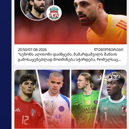
20:50/07-08-2026
ᲚᲔᲒᲘᲝᲜᲔᲠᲔᲑᲘ
"სეზონს ალისონი დაიწყებს, მამარდაშვილს შანსის
გამოსაყენებლად მოთმინება სჭირდება, რომელსაც
100%-ით მიიღებს" - განაცხადა "ლივერპულის"
ყოფილმა მეკარემ