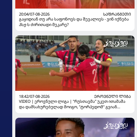
20:04/07-08-2026
ᲡᲐᲤᲠᲐᲜᲒᲔᲗᲘ
გაყიდიან თუ არა საფონოვს და შევალიეს - ვინ იქნება
პსჟ-ს ძირითადი მეკარე?
18:42/07-08-2026
ᲔᲠᲝᲕᲜᲣᲚᲘ ᲚᲘᲒᲐ
VIDEO | ეროვნული ლიგა | "რუსთავმა" უკეთ ითამაშა
და დამსახურებულად მოიგო, "ტორპედომ" გვიან
გაიღვიძა...