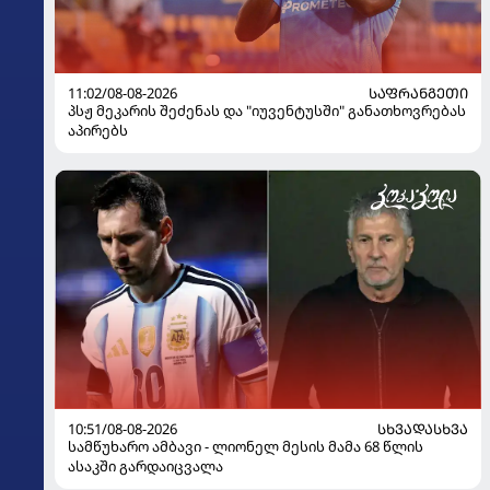
11:02/08-08-2026
ᲡᲐᲤᲠᲐᲜᲒᲔᲗᲘ
პსჟ მეკარის შეძენას და "იუვენტუსში" განათხოვრებას
აპირებს
10:51/08-08-2026
ᲡᲮᲕᲐᲓᲐᲡᲮᲕᲐ
სამწუხარო ამბავი - ლიონელ მესის მამა 68 წლის
ასაკში გარდაიცვალა