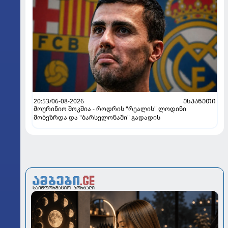
20:53/06-08-2026
ᲔᲡᲞᲐᲜᲔᲗᲘ
მოურინიო შოკშია - როდრის "რეალის" ლოდინი
მობეზრდა და "ბარსელონაში" გადადის