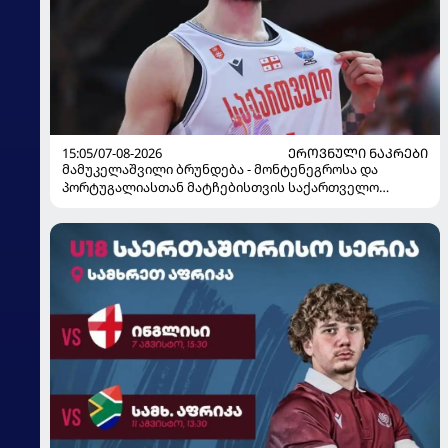
15:05/07-08-2026
ᲔᲠᲝᲕᲜᲣᲚᲘ ᲜᲐᲙᲠᲔᲑᲘ
მამუკელაშვილი ბრუნდება - მონტენეგროსა და
პორტუგალიასთან მატჩებისთვის საქართველო
მზადებას 15 კალათბურთელით იწყებს