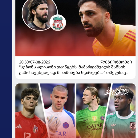
20:50/07-08-2026
ᲚᲔᲒᲘᲝᲜᲔᲠᲔᲑᲘ
"სეზონს ალისონი დაიწყებს, მამარდაშვილს შანსის
გამოსაყენებლად მოთმინება სჭირდება, რომელსაც
100%-ით მიიღებს" - განაცხადა "ლივერპულის"
ყოფილმა მეკარემ