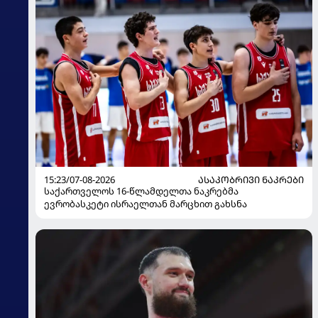
15:23/07-08-2026
ᲐᲡᲐᲙᲝᲑᲠᲘᲕᲘ ᲜᲐᲙᲠᲔᲑᲘ
საქართველოს 16-წლამდელთა ნაკრებმა
ევრობასკეტი ისრაელთან მარცხით გახსნა