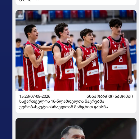
15:23/07-08-2026
ᲐᲡᲐᲙᲝᲑᲠᲘᲕᲘ ᲜᲐᲙᲠᲔᲑᲘ
საქართველოს 16-წლამდელთა ნაკრებმა
ევრობასკეტი ისრაელთან მარცხით გახსნა