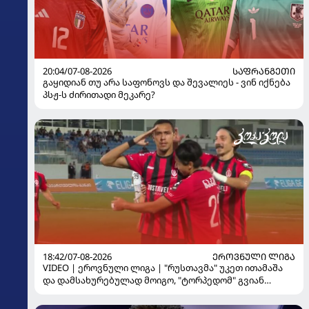
20:04/07-08-2026
ᲡᲐᲤᲠᲐᲜᲒᲔᲗᲘ
გაყიდიან თუ არა საფონოვს და შევალიეს - ვინ იქნება
პსჟ-ს ძირითადი მეკარე?
18:42/07-08-2026
ᲔᲠᲝᲕᲜᲣᲚᲘ ᲚᲘᲒᲐ
VIDEO | ეროვნული ლიგა | "რუსთავმა" უკეთ ითამაშა
და დამსახურებულად მოიგო, "ტორპედომ" გვიან
გაიღვიძა...