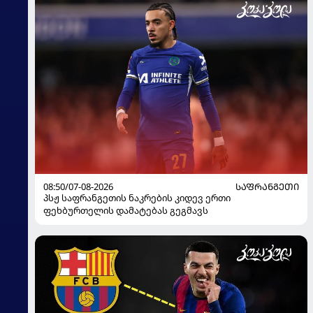
08:50/07-08-2026
ᲡᲐᲤᲠᲐᲜᲒᲔᲗᲘ
პსჟ საფრანგეთის ნაკრების კიდევ ერთი
ფეხბურთელის დამატებას გეგმავს