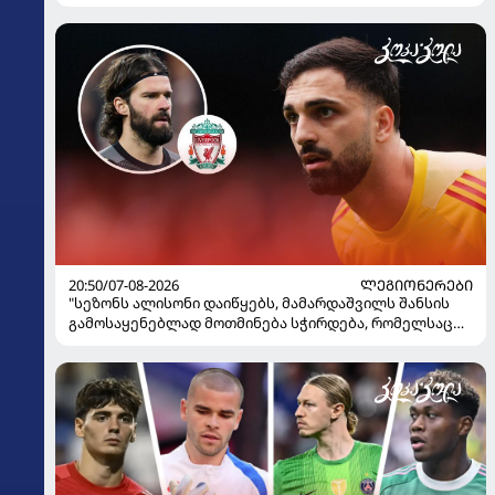
20:50/07-08-2026
ᲚᲔᲒᲘᲝᲜᲔᲠᲔᲑᲘ
"სეზონს ალისონი დაიწყებს, მამარდაშვილს შანსის
გამოსაყენებლად მოთმინება სჭირდება, რომელსაც
100%-ით მიიღებს" - განაცხადა "ლივერპულის"
ყოფილმა მეკარემ