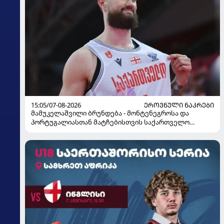
15:05/07-08-2026
ᲔᲠᲝᲕᲜᲣᲚᲘ ᲜᲐᲙᲠᲔᲑᲘ
მამუკელაშვილი ბრუნდება - მონტენეგროსა და
პორტუგალიასთან მატჩებისთვის საქართველო
მზადებას 15 კალათბურთელით იწყებს