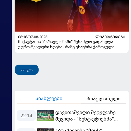
08:16/07-08-2026
ᲚᲔᲒᲘᲝᲜᲔᲠᲔᲑᲘ
მიქაუტაძის "ბარსელონაში" შესაძლო გადასვლა
უფრო რეალური ხდება - რაზე ესაუბრა ქართველი
კატალონიელთა მთავარ მწვრთნელს
ყველა
სიახლეები
პოპულარული
დავითაშვილი შეცვლაზე
22:14
შევიდა - "სენტ-ეტიენმა"
"სოშოს" მოუგო
აბუაშვილმა "მეცს"