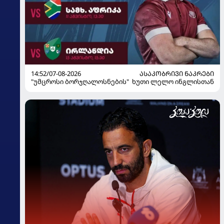
14:52/07-08-2026
ᲐᲡᲐᲙᲝᲑᲠᲘᲕᲘ ᲜᲐᲙᲠᲔᲑᲘ
"უმცროსი ბორჯღალოსნების" ხუთი ლელო ინგლისთან