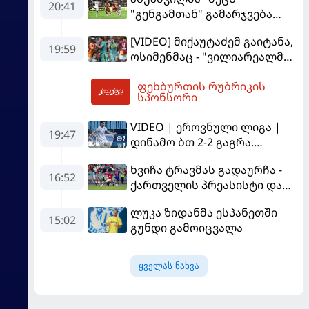
20:41
"გენგამთან" გამარჯვება
მოუპოვა
[VIDEO] მიქაუტაძემ გაიტანა,
19:59
ოსიმენმაც - "ვილიარეალმა"
სტამბოლში
ფეხბურთის რუბრიკის
"გალათასარაის" მოუგო
23:19
სპონსორი
VIDEO | ეროვნული ლიგა |
19:47
დინამო ბთ 2-2 გაგრა.
გამოსყიდული "დანაშაული"
ხვიჩა ტრავმას გადაურჩა -
16:52
ქართველის პრეასისტი და
პსჟ-ს ფრე "მანჩესტერ
ლუკა ზიდანმა ესპანეთში
იუნაიტედთან"
15:02
გუნდი გამოიცვალა
ყველას ნახვა