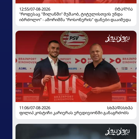
12:55/07-08-2026
ᲘᲢᲐᲚᲘᲐ
"როდესაც "მილანში" მუშაობ, ტიტულისთვის უნდა
იბრძოლო" - ამორიმმა "როსონერის" ფანები დააიმედა
11:06/07-08-2026
ᲡᲮᲕᲐᲓᲐᲡᲮᲕᲐ
ფილიპ კოსტიჩი კარიერას ერედივიონში განაგრძობს