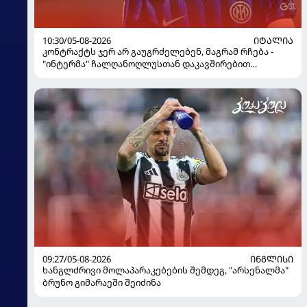
10:30/05-08-2026
ᲘᲢᲐᲚᲘᲐ
კონტრაქტს ჯერ არ გაუგრძელებენ, მაგრამ რჩება -
"ინტერმა" ჩალღანოღლუსთან დაკავშირებით
გადაწყვეტილება მიიღო
09:27/05-08-2026
ᲘᲜᲒᲚᲘᲡᲘ
ხანგლძრივი მოლაპარაკებების შემდეგ, "არსენალმა"
ბრუნო გიმარაეში შეიძინა