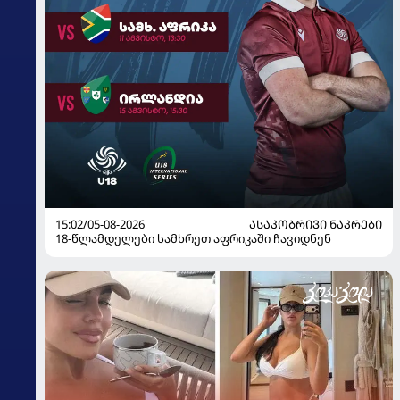
15:02/05-08-2026
ᲐᲡᲐᲙᲝᲑᲠᲘᲕᲘ ᲜᲐᲙᲠᲔᲑᲘ
18-წლამდელები სამხრეთ აფრიკაში ჩავიდნენ