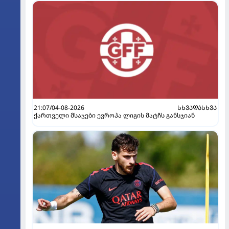
21:07/04-08-2026
ᲡᲮᲕᲐᲓᲐᲡᲮᲕᲐ
ქართველი მსაჯები ევროპა ლიგის მატჩს განსჯიან