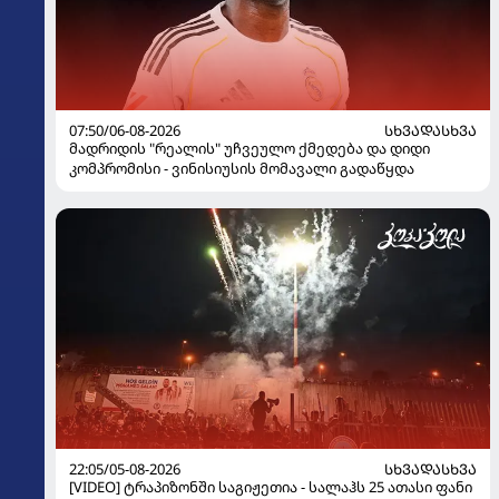
07:50/06-08-2026
ᲡᲮᲕᲐᲓᲐᲡᲮᲕᲐ
მადრიდის "რეალის" უჩვეულო ქმედება და დიდი
კომპრომისი - ვინისიუსის მომავალი გადაწყდა
22:05/05-08-2026
ᲡᲮᲕᲐᲓᲐᲡᲮᲕᲐ
[VIDEO] ტრაპიზონში საგიჟეთია - სალაჰს 25 ათასი ფანი