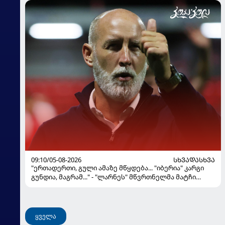
09:10/05-08-2026
ᲡᲮᲕᲐᲓᲐᲡᲮᲕᲐ
"ერთადერთი, გული ამაზე მწყდება... "იბერია" კარგი
გუნდია, მაგრამ..." - "ლარნეს" მწვრთნელმა მატჩი
შეაფასა და თბილისში თავდაჯერებული გუნდი
მოჰყავს
ყველა