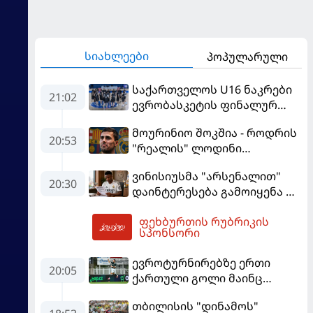
სიახლეები
პოპულარული
საქართველოს U16 ნაკრები
21:02
ევრობასკეტის ფინალურ
ეტაპზე – A დივიზიონში
მოურინიო შოკშია - როდრის
ასპარეზობას იწყებს
20:53
"რეალის" ლოდინი
მობეზრდა და
ვინისიუსმა "არსენალით"
"ბარსელონაში" გადადის
20:30
დაინტერესება გამოიყენა და
"რეალთან" კონტრაქტი
ფეხბურთის რუბრიკის
მომგებიანად გააგრძელა
22:27
სპონსორი
ევროტურნირებზე ერთი
20:05
ქართული გოლი მაინც
გავიდა
თბილისის "დინამოს"