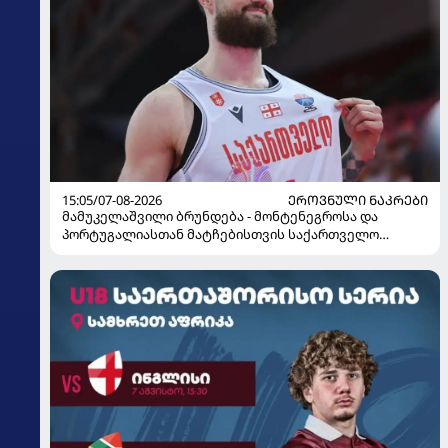
15:05/07-08-2026
ᲔᲠᲝᲕᲜᲣᲚᲘ ᲜᲐᲙᲠᲔᲑᲘ
მამუკელაშვილი ბრუნდება - მონტენეგროსა და
პორტუგალიასთან მატჩებისთვის საქართველო
მზადებას 15 კალათბურთელით იწყებს