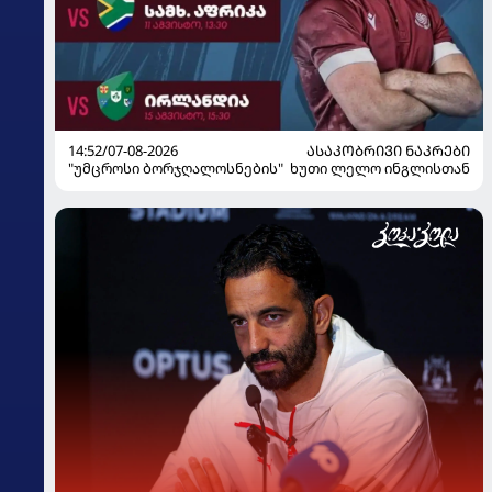
14:52/07-08-2026
ᲐᲡᲐᲙᲝᲑᲠᲘᲕᲘ ᲜᲐᲙᲠᲔᲑᲘ
"უმცროსი ბორჯღალოსნების" ხუთი ლელო ინგლისთან