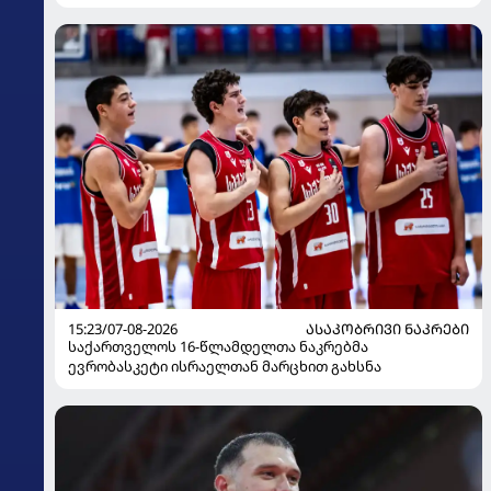
15:23/07-08-2026
ᲐᲡᲐᲙᲝᲑᲠᲘᲕᲘ ᲜᲐᲙᲠᲔᲑᲘ
საქართველოს 16-წლამდელთა ნაკრებმა
ევრობასკეტი ისრაელთან მარცხით გახსნა