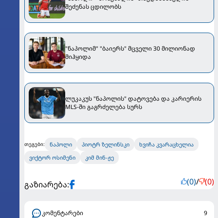
შეძენას ცდილობს
"ნაპოლიმ" "ბაიერს" მცველი 30 მილიონად
მიჰყიდა
ლუკაკუს "ნაპოლის" დატოვება და კარიერის
MLS-ში გაგრძელება სურს
ნაპოლი
პიოტრ ზელინსკი
ხვიჩა კვარაცხელია
თეგები:
ვიქტორ ოსიმენი
კიმ მინ-ჟე
(0)
/
(0)
გაზიარება:
კომენტარები
9