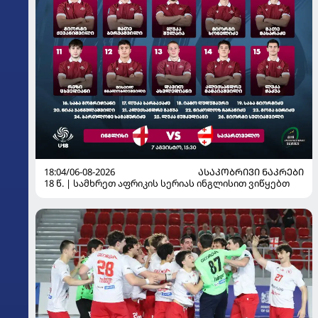
18:04/06-08-2026
ᲐᲡᲐᲙᲝᲑᲠᲘᲕᲘ ᲜᲐᲙᲠᲔᲑᲘ
18 წ. | სამხრეთ აფრიკის სერიას ინგლისით ვიწყებთ