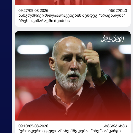
09:27/05-08-2026
ᲘᲜᲒᲚᲘᲡᲘ
ხანგლძრივი მოლაპარაკებების შემდეგ, "არსენალმა"
ბრუნო გიმარაეში შეიძინა
09:10/05-08-2026
ᲡᲮᲕᲐᲓᲐᲡᲮᲕᲐ
"ერთადერთი, გული ამაზე მწყდება... "იბერია" კარგი