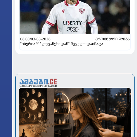
08:00/03-08-2026
ᲔᲠᲝᲕᲜᲣᲚᲘ ᲚᲘᲒᲐ
"იბერიამ" "ლეგანესიდან" მცველი დაიმატა