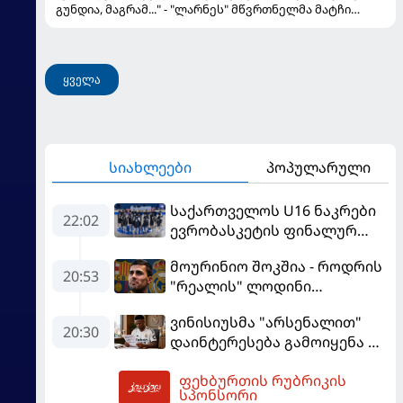
გუნდია, მაგრამ..." - "ლარნეს" მწვრთნელმა მატჩი
შეაფასა და თბილისში თავდაჯერებული გუნდი
მოჰყავს
ყველა
სიახლეები
პოპულარული
საქართველოს U16 ნაკრები
22:02
ევრობასკეტის ფინალურ
ეტაპზე – A დივიზიონში
მოურინიო შოკშია - როდრის
ასპარეზობას იწყებს
20:53
"რეალის" ლოდინი
მობეზრდა და
ვინისიუსმა "არსენალით"
"ბარსელონაში" გადადის
20:30
დაინტერესება გამოიყენა და
"რეალთან" კონტრაქტი
ფეხბურთის რუბრიკის
მომგებიანად გააგრძელა
06:13
სპონსორი