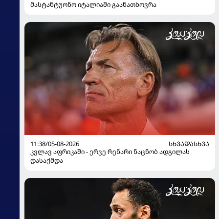
მასტანტუონო იტალიაში გაანათხოვრა
11:38/05-08-2026
ᲡᲮᲕᲐᲓᲐᲡᲮᲕᲐ
კვლავ აფრიკაში - ერვე რენარი ნაცნობ ადგილას
დასაქმდა