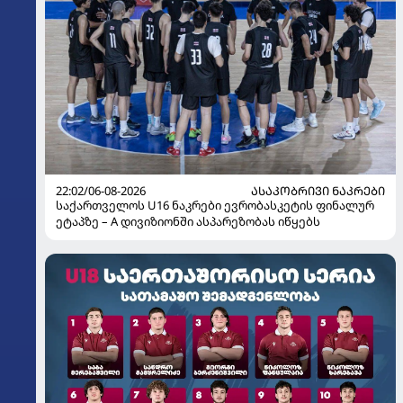
22:02/06-08-2026
ᲐᲡᲐᲙᲝᲑᲠᲘᲕᲘ ᲜᲐᲙᲠᲔᲑᲘ
საქართველოს U16 ნაკრები ევრობასკეტის ფინალურ
ეტაპზე – A დივიზიონში ასპარეზობას იწყებს