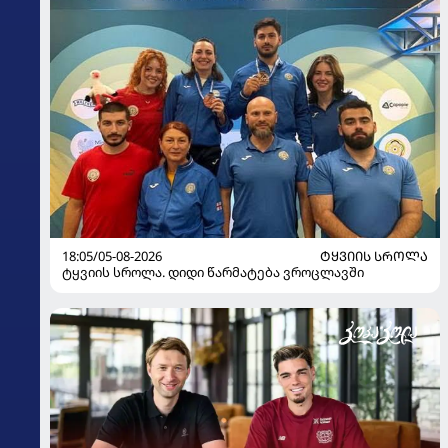
18:05/05-08-2026
ᲢᲧᲕᲘᲘᲡ ᲡᲠᲝᲚᲐ
ტყვიის სროლა. დიდი წარმატება ვროცლავში