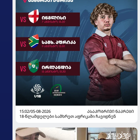
15:02/05-08-2026
ᲐᲡᲐᲙᲝᲑᲠᲘᲕᲘ ᲜᲐᲙᲠᲔᲑᲘ
18-წლამდელები სამხრეთ აფრიკაში ჩავიდნენ