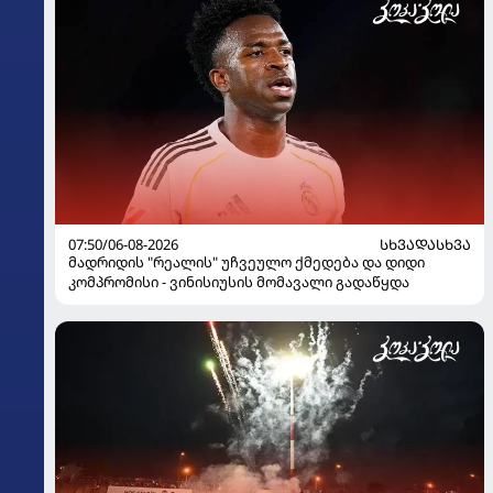
07:50/06-08-2026
ᲡᲮᲕᲐᲓᲐᲡᲮᲕᲐ
მადრიდის "რეალის" უჩვეულო ქმედება და დიდი
კომპრომისი - ვინისიუსის მომავალი გადაწყდა